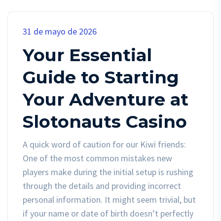
31 de mayo de 2026
Your Essential
Guide to Starting
Your Adventure at
Slotonauts Casino
A quick word of caution for our Kiwi friends:
One of the most common mistakes new
players make during the initial setup is rushing
through the details and providing incorrect
personal information. It might seem trivial, but
if your name or date of birth doesn’t perfectly