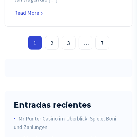
Read More
1
2
3
7
Entradas recientes
Mr Punter Casino im Überblick: Spiele, Boni
und Zahlungen