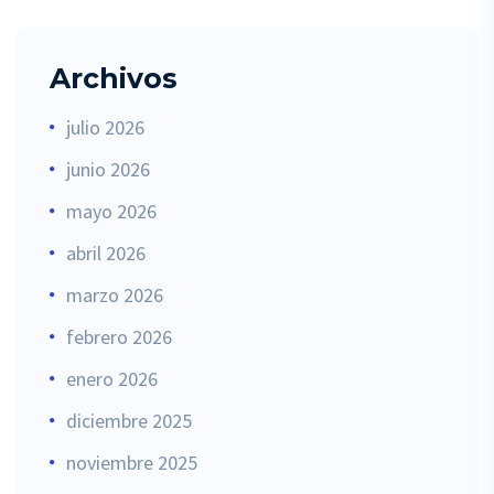
Archivos
julio 2026
junio 2026
mayo 2026
abril 2026
marzo 2026
febrero 2026
enero 2026
diciembre 2025
noviembre 2025