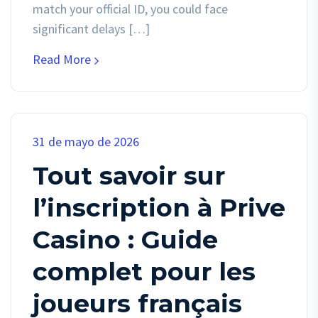
match your official ID, you could face
significant delays […]
Read More
31 de mayo de 2026
Tout savoir sur
l’inscription à Prive
Casino : Guide
complet pour les
joueurs français