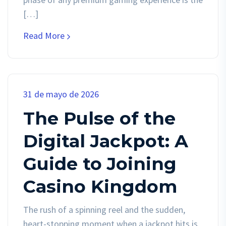
[…]
Read More
31 de mayo de 2026
The Pulse of the
Digital Jackpot: A
Guide to Joining
Casino Kingdom
The rush of a spinning reel and the sudden,
heart-stopping moment when a jackpot hits is