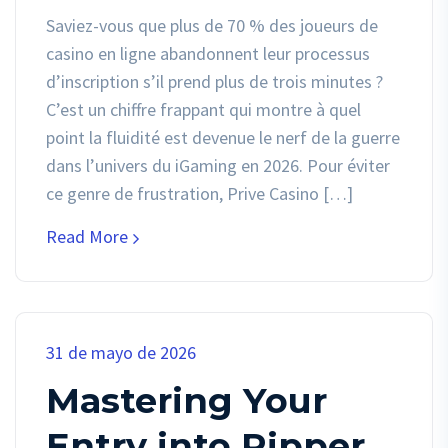
Saviez-vous que plus de 70 % des joueurs de
casino en ligne abandonnent leur processus
d’inscription s’il prend plus de trois minutes ?
C’est un chiffre frappant qui montre à quel
point la fluidité est devenue le nerf de la guerre
dans l’univers du iGaming en 2026. Pour éviter
ce genre de frustration, Prive Casino […]
Read More
31 de mayo de 2026
Mastering Your
Entry into Ripper