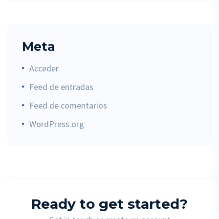
Meta
Acceder
Feed de entradas
Feed de comentarios
WordPress.org
Ready to get started?