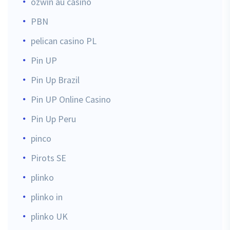
ozwin au casino
PBN
pelican casino PL
Pin UP
Pin Up Brazil
Pin UP Online Casino
Pin Up Peru
pinco
Pirots SE
plinko
plinko in
plinko UK