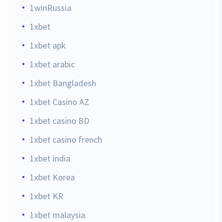
1winRussia
1xbet
1xbet apk
1xbet arabic
1xbet Bangladesh
1xbet Casino AZ
1xbet casino BD
1xbet casino french
1xbet india
1xbet Korea
1xbet KR
1xbet malaysia