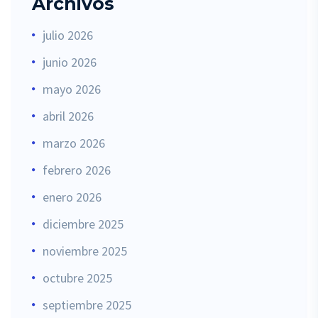
Archivos
julio 2026
junio 2026
mayo 2026
abril 2026
marzo 2026
febrero 2026
enero 2026
diciembre 2025
noviembre 2025
octubre 2025
septiembre 2025