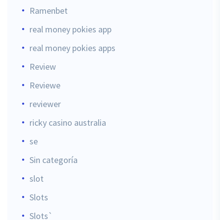
Ramenbet
real money pokies app
real money pokies apps
Review
Reviewe
reviewer
ricky casino australia
se
Sin categoría
slot
Slots
Slots`