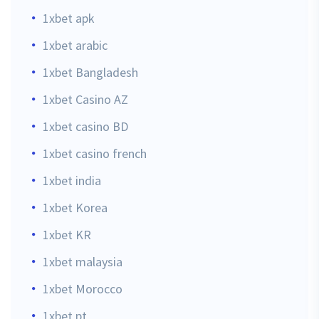
1xbet apk
1xbet arabic
1xbet Bangladesh
1xbet Casino AZ
1xbet casino BD
1xbet casino french
1xbet india
1xbet Korea
1xbet KR
1xbet malaysia
1xbet Morocco
1xbet pt