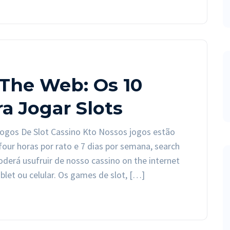
 The Web: Os 10
a Jogar Slots
Jogos De Slot Cassino Kto Nossos jogos estão
four horas por rato e 7 dias por semana, search
oderá usufruir de nosso cassino on the internet
let ou celular. Os games de slot, […]