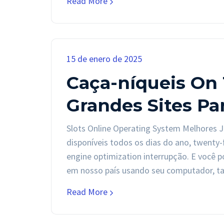
Read More
15 de enero de 2025
Caça-níqueis On
Grandes Sites Par
Slots Online Operating System Melhores 
disponíveis todos os dias do ano, twenty-
engine optimization interrupção. E você p
em nosso país usando seu computador, tab
Read More