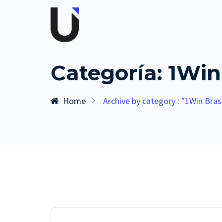
Categoría:
1Win
Home
Archive by category : "1Win Brasi