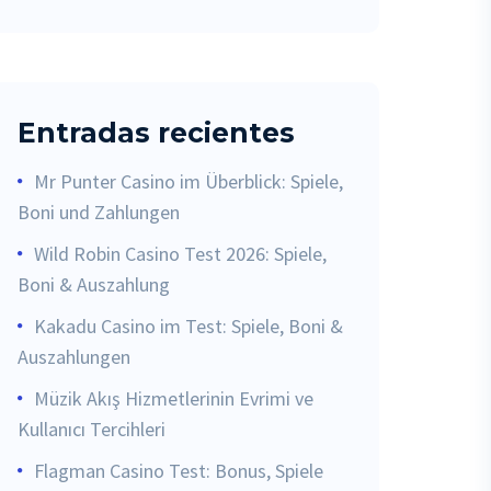
Entradas recientes
Mr Punter Casino im Überblick: Spiele,
Boni und Zahlungen
Wild Robin Casino Test 2026: Spiele,
Boni & Auszahlung
Kakadu Casino im Test: Spiele, Boni &
Auszahlungen
Müzik Akış Hizmetlerinin Evrimi ve
Kullanıcı Tercihleri
Flagman Casino Test: Bonus, Spiele