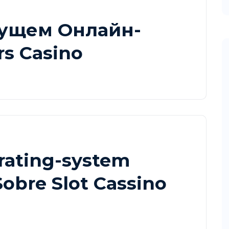
дущем Онлайн-
rs Casino
rating-system
obre Slot Cassino