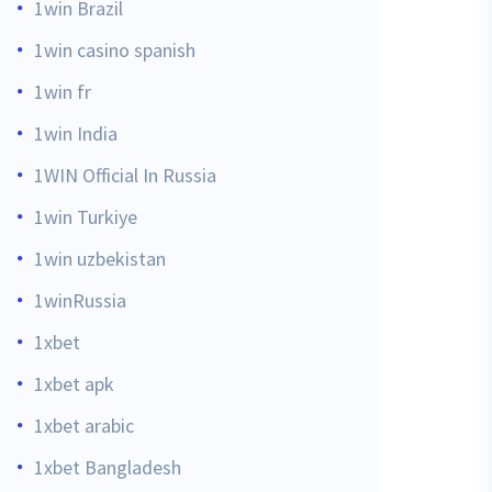
1win Brazil
1win casino spanish
1win fr
1win India
1WIN Official In Russia
1win Turkiye
1win uzbekistan
1winRussia
1xbet
1xbet apk
1xbet arabic
1xbet Bangladesh