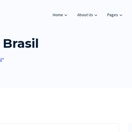
Home
About Us
Pages
 Brasil
l"