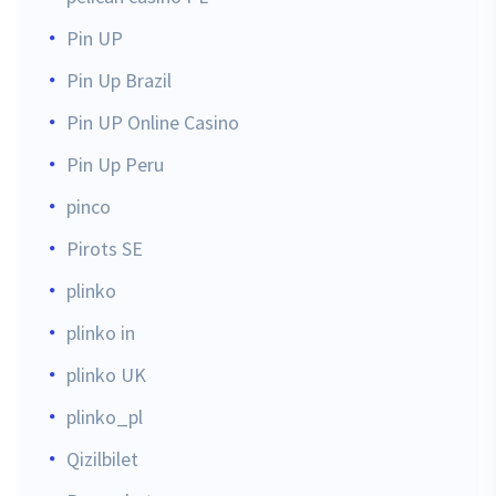
Pin UP
Pin Up Brazil
Pin UP Online Casino
Pin Up Peru
pinco
Pirots SE
plinko
plinko in
plinko UK
plinko_pl
Qizilbilet