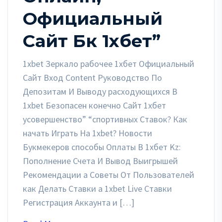
Официальный
Сайт Бк 1хбет”
1xbet Зеркало рабочее 1хбет Официальный
Сайт Вход Content Руководство По
Депозитам И Выводу расходующихся В
1xbet Безопасен конечно Сайт 1хбет
усовершенство” “спортивных Ставок? Как
начать Играть На 1xbet? Новости
Букмекеров способы Оплаты В 1хбет Kz:
Пополнение Счета И Вывод Выигрышей
Рекомендации а Советы От Пользователей
как Делать Ставки а 1xbet Live Ставки
Регистрация Аккаунта и […]