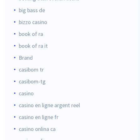
big bass de
bizzo casino
book of ra
book of ra it
Brand
casibom tr
casibom-tg
casino
casino en ligne argent reel
casino en ligne fr
casino onlina ca