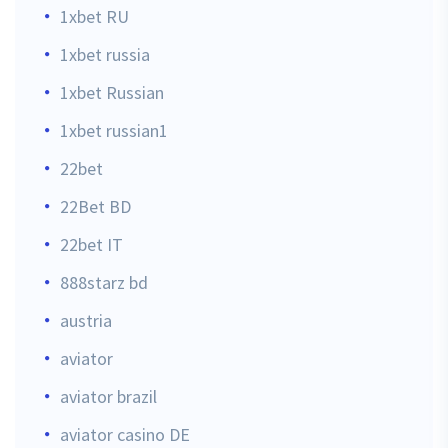
1xbet RU
1xbet russia
1xbet Russian
1xbet russian1
22bet
22Bet BD
22bet IT
888starz bd
austria
aviator
aviator brazil
aviator casino DE