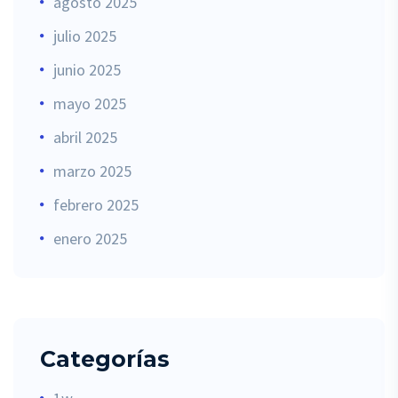
agosto 2025
julio 2025
junio 2025
mayo 2025
abril 2025
marzo 2025
febrero 2025
enero 2025
Categorías