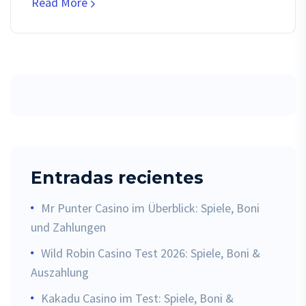
Read More
Entradas recientes
Mr Punter Casino im Überblick: Spiele, Boni
und Zahlungen
Wild Robin Casino Test 2026: Spiele, Boni &
Auszahlung
Kakadu Casino im Test: Spiele, Boni &