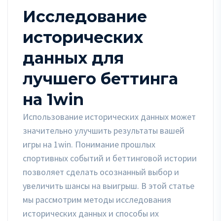
Исследование
исторических
данных для
лучшего беттинга
на 1win
Использование исторических данных может
значительно улучшить результаты вашей
игры на 1win. Понимание прошлых
спортивных событий и беттинговой истории
позволяет сделать осознанный выбор и
увеличить шансы на выигрыш. В этой статье
мы рассмотрим методы исследования
исторических данных и способы их