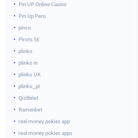
Pin UP Online Casino
Pin Up Peru
pinco
Pirots SE
plinko
plinko in
plinko UK
plinko_pl
Qizilbilet
Ramenbet
real money pokies app
real money pokies apps