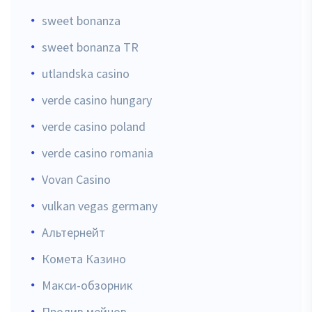
sweet bonanza
sweet bonanza TR
utlandska casino
verde casino hungary
verde casino poland
verde casino romania
Vovan Casino
vulkan vegas germany
Альтернейт
Комета Казино
Макси-обзорник
Пролив мейнов