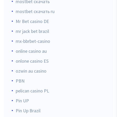
mostbet скачать
mostbet скачать ru
Mr Bet casino DE
mr jack bet brazil
mx-bbrbet-casino
online casino au
onlone casino ES
ozwin au casino
PBN
pelican casino PL
Pin UP
Pin Up Brazil