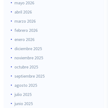
mayo 2026
abril 2026
marzo 2026
febrero 2026
enero 2026
diciembre 2025
noviembre 2025
octubre 2025
septiembre 2025
agosto 2025
julio 2025
junio 2025