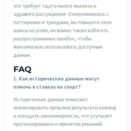
это требует тщательного анализа и
здравого рассуждения. Ознакомившись с
паттернами и трендами, вы повысите свои
шансы на успех, но важно также избегать
распространенных ошибок, чтобы
максимально использовать доступные
данные.
FAQ
1. Как исторические данные могут
помочь в ставках на спорт?
Исторические данные помогают
анализировать прошлые результаты команд
и находить закономерности, что улучшает
прогнозирование и принятие решений.