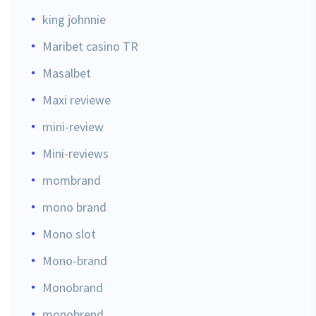
king johnnie
Maribet casino TR
Masalbet
Maxi reviewe
mini-review
Mini-reviews
mombrand
mono brand
Mono slot
Mono-brand
Monobrand
monobrend