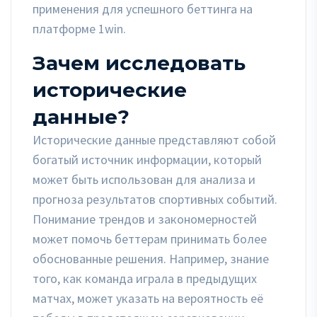
применения для успешного беттинга на
платформе 1win.
Зачем исследовать
исторические
данные?
Исторические данные представляют собой
богатый источник информации, который
может быть использован для анализа и
прогноза результатов спортивных событий.
Понимание трендов и закономерностей
может помочь беттерам принимать более
обоснованные решения. Например, знание
того, как команда играла в предыдущих
матчах, может указать на вероятность её