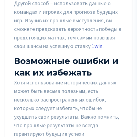
Другой способ – использовать данные о
командах и игроках для прогноза будущих
игр. Изучив их прошлые выступления, вы
сможете предсказать вероятность победы в
предстоящих матчах, тем самым повышая
свои шансы на успешную ставку
1win
.
Возможные ошибки и
как их избежать
Хотя использование исторических данных
может быть весьма полезным, есть
несколько распространенных ошибок,
которых следует избегать, чтобы не
ухудшить свои результаты. Важно помнить,
что прошлые результаты не всегда
гарантируют будущие успехи.