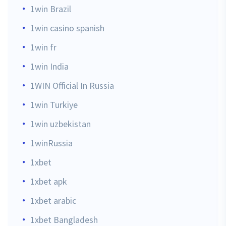
1win Brazil
1win casino spanish
1win fr
1win India
1WIN Official In Russia
1win Turkiye
1win uzbekistan
1winRussia
1xbet
1xbet apk
1xbet arabic
1xbet Bangladesh