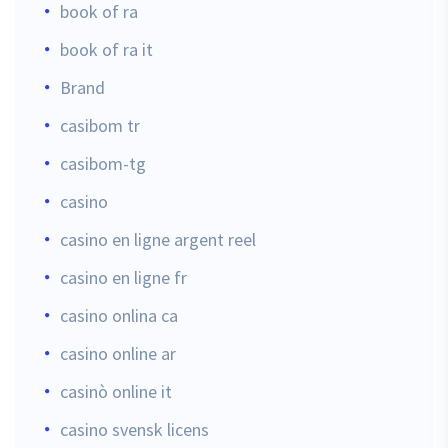
book of ra
book of ra it
Brand
casibom tr
casibom-tg
casino
casino en ligne argent reel
casino en ligne fr
casino onlina ca
casino online ar
casinò online it
casino svensk licens