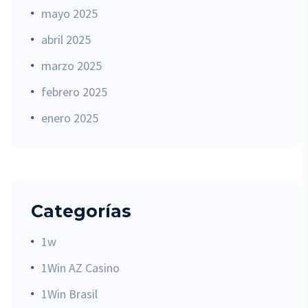
mayo 2025
abril 2025
marzo 2025
febrero 2025
enero 2025
Categorías
1w
1Win AZ Casino
1Win Brasil