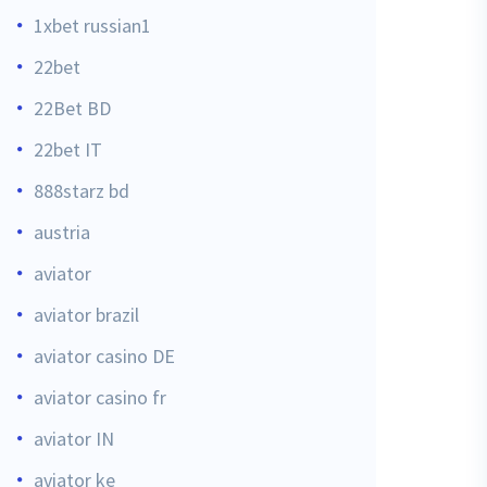
1xbet russian1
22bet
22Bet BD
22bet IT
888starz bd
austria
aviator
aviator brazil
aviator casino DE
aviator casino fr
aviator IN
aviator ke