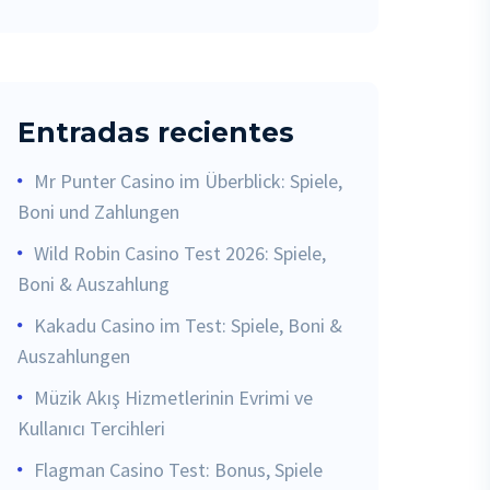
Entradas recientes
Mr Punter Casino im Überblick: Spiele,
Boni und Zahlungen
Wild Robin Casino Test 2026: Spiele,
Boni & Auszahlung
Kakadu Casino im Test: Spiele, Boni &
Auszahlungen
Müzik Akış Hizmetlerinin Evrimi ve
Kullanıcı Tercihleri
Flagman Casino Test: Bonus, Spiele