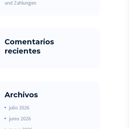
und Zahlungen
Comentarios
recientes
Archivos
julio 2026
junio 2026