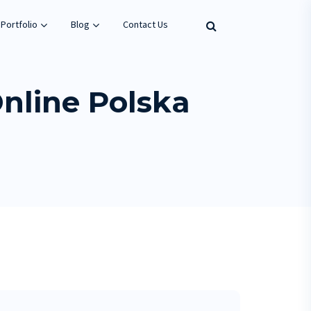
Portfolio
Blog
Contact Us
Online Polska