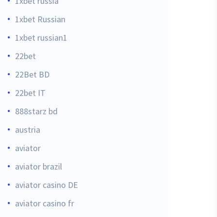
1xbet russia
1xbet Russian
1xbet russian1
22bet
22Bet BD
22bet IT
888starz bd
austria
aviator
aviator brazil
aviator casino DE
aviator casino fr