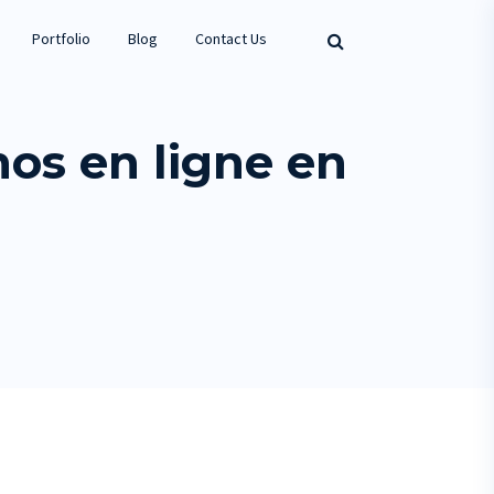
Portfolio
Blog
Contact Us
nos en ligne en