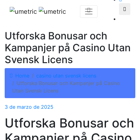
Utforska Bonusar och
Kampanjer på Casino Utan
Svensk Licens
Home
casino utan svensk licens
Utforska Bonusar och Kampanjer på Casino
Utan Svensk Licens
Posted
3 de marzo de 2025
on
Utforska Bonusar och
Kampanjer på Casino