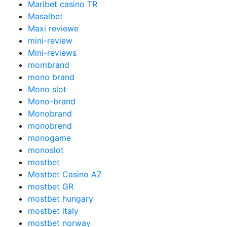
Maribet casino TR
Masalbet
Maxi reviewe
mini-review
Mini-reviews
mombrand
mono brand
Mono slot
Mono-brand
Monobrand
monobrend
monogame
monoslot
mostbet
Mostbet Casino AZ
mostbet GR
mostbet hungary
mostbet italy
mostbet norway