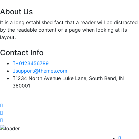
About Us
It is a long established fact that a reader will be distracted
by the readable content of a page when looking at its
layout.
Contact Info
+0123456789
support@themes.com
1234 North Avenue Luke Lane, South Bend, IN
360001