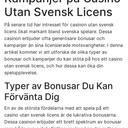
Utan Svensk Licens
På senare tid har intresset för casinon utan svensk
licens ökat markant bland svenska spelare. Dessa
casinon erbjuder ofta generösare bonusar och
kampanjer än sina licensierade motsvarigheter. I denna
artikel kommer vi att utforska de olika typer av
bonusar och kampanjer du kan stöta på hos ett casino
utan svensk licens, och hur dessa kan öka din
spelupplevelse.
Typer av Bonusar Du Kan
Förvänta Dig
En av de största fördelarna med att spela på ett
casino utan svensk licens är de lukrativa bonusarna.
Dessa casinon erbjuder ett brett spektrum av bonusar