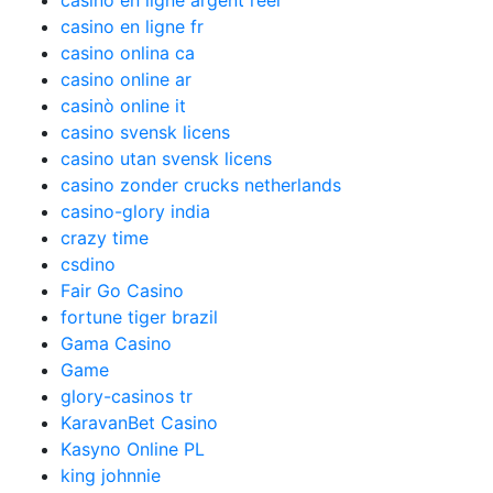
casino en ligne fr
casino onlina ca
casino online ar
casinò online it
casino svensk licens
casino utan svensk licens
casino zonder crucks netherlands
casino-glory india
crazy time
csdino
Fair Go Casino
fortune tiger brazil
Gama Casino
Game
glory-casinos tr
KaravanBet Casino
Kasyno Online PL
king johnnie