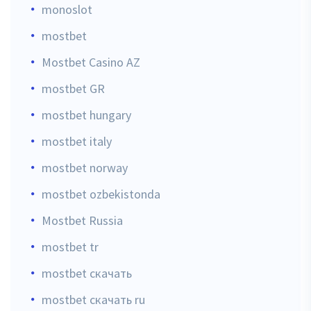
monoslot
mostbet
Mostbet Casino AZ
mostbet GR
mostbet hungary
mostbet italy
mostbet norway
mostbet ozbekistonda
Mostbet Russia
mostbet tr
mostbet скачать
mostbet скачать ru