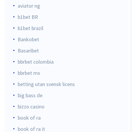
aviator ng
b1bet BR
b1bet brazil
Bankobet
Basaribet
bbrbet colombia
bbrbet mx
betting utan svensk licens
big bass de
bizzo casino
book of ra
book of ra it