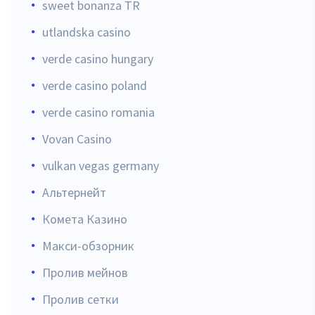
sweet bonanza TR
utlandska casino
verde casino hungary
verde casino poland
verde casino romania
Vovan Casino
vulkan vegas germany
Альтернейт
Комета Казино
Макси-обзорник
Пролив мейнов
Пролив сетки