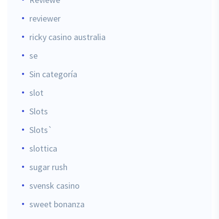
reviewer
ricky casino australia
se
Sin categoría
slot
Slots
Slots`
slottica
sugar rush
svensk casino
sweet bonanza