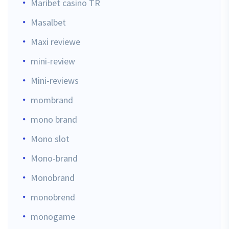
Maribet casino TR
Masalbet
Maxi reviewe
mini-review
Mini-reviews
mombrand
mono brand
Mono slot
Mono-brand
Monobrand
monobrend
monogame