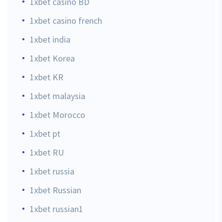
1xbet casino BD
1xbet casino french
1xbet india
1xbet Korea
1xbet KR
1xbet malaysia
1xbet Morocco
1xbet pt
1xbet RU
1xbet russia
1xbet Russian
1xbet russian1