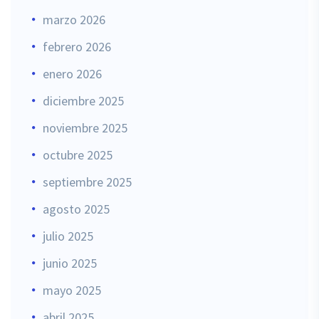
marzo 2026
febrero 2026
enero 2026
diciembre 2025
noviembre 2025
octubre 2025
septiembre 2025
agosto 2025
julio 2025
junio 2025
mayo 2025
abril 2025