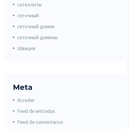
сателлиты
сеточный
сеточный домен
сеточный домены
Швеция
Meta
Acceder
Feed de entradas
Feed de comentarios