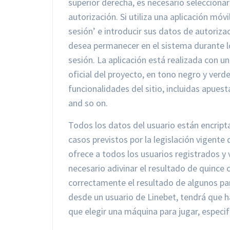
superior derecha, es necesario seleccionar 
autorización. Si utiliza una aplicación móv
sesión’ e introducir sus datos de autorizac
desea permanecer en el sistema durante los
sesión. La aplicación está realizada con un 
oficial del proyecto, en tono negro y verd
funcionalidades del sitio, incluidas apuest
and so on.
Todos los datos del usuario están encripta
casos previstos por la legislación vigente 
ofrece a todos los usuarios registrados y v
necesario adivinar el resultado de quince
correctamente el resultado de algunos part
desde un usuario de Linebet, tendrá que h
que elegir una máquina para jugar, especif