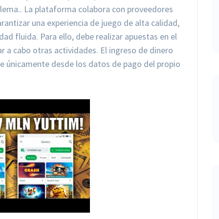
blema.. La plataforma colabora con proveedores
ntizar una experiencia de juego de alta calidad,
ad fluida. Para ello, debe realizar apuestas en el
ar a cabo otras actividades. El ingreso de dinero
rse únicamente desde los datos de pago del propio