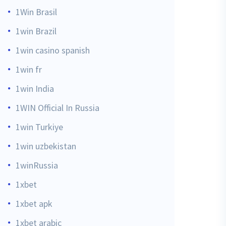
1Win Brasil
1win Brazil
1win casino spanish
1win fr
1win India
1WIN Official In Russia
1win Turkiye
1win uzbekistan
1winRussia
1xbet
1xbet apk
1xbet arabic