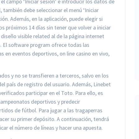
el campo ‘Iniciar sesión’ e introducir los datos de
il, también debe seleccionar el menú ‘Iniciar
ión. Además, en la aplicación, puede elegir si
 próximos 14 días sin tener que volver a iniciar
diseño visible related al de la página internet
e. El software program ofrece todas las
as en eventos deportivos, on line casino en vivo,
dos y no se transfieren a terceros, salvo en los
del país de registro del usuario. Además, Linebet
erificados participar en el Toto. Para ello, es
 campeonatos deportivos y predecir
idos de fútbol. Para jugar a las tragaperras
acer su primer depósito. A continuación, tendr
icar el número de líneas y hacer una apuesta.