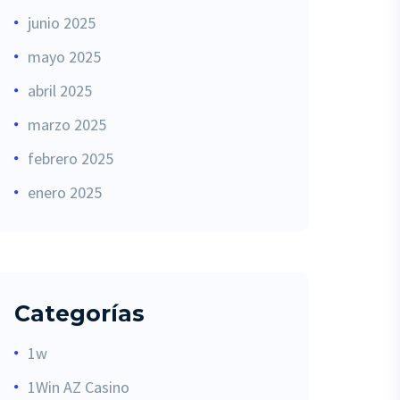
junio 2025
mayo 2025
abril 2025
marzo 2025
febrero 2025
enero 2025
Categorías
1w
1Win AZ Casino