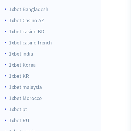
1xbet Bangladesh
1xbet Casino AZ
1xbet casino BD
1xbet casino french
1xbet india
1xbet Korea
1xbet KR
1xbet malaysia
1xbet Morocco
1xbet pt
1xbet RU