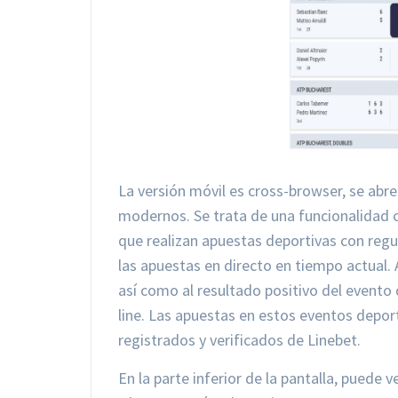
La versión móvil es cross-browser, se ab
modernos. Se trata de una funcionalidad 
que realizan apuestas deportivas con regu
las apuestas en directo en tiempo actual. A
así como al resultado positivo del evento 
line. Las apuestas en estos eventos depor
registrados y verificados de Linebet.
En la parte inferior de la pantalla, puede 