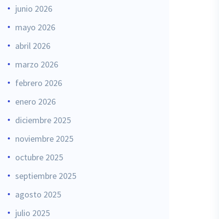
junio 2026
mayo 2026
abril 2026
marzo 2026
febrero 2026
enero 2026
diciembre 2025
noviembre 2025
octubre 2025
septiembre 2025
agosto 2025
julio 2025