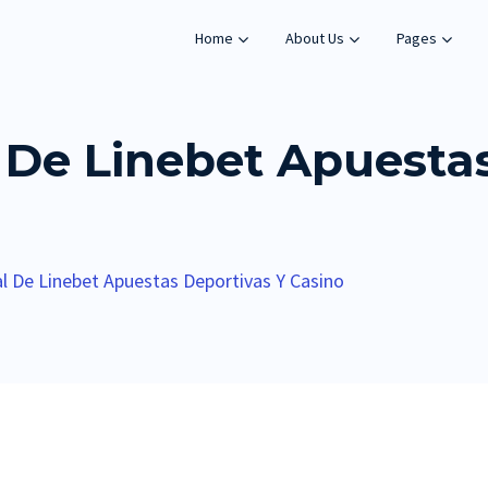
Home
About Us
Pages
al De Linebet Apuesta
ial De Linebet Apuestas Deportivas Y Casino