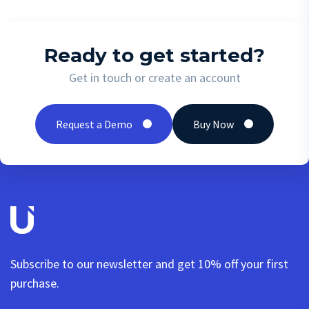
Ready to get started?
Get in touch or create an account
Request a Demo
Buy Now
Subscribe to our newsletter and get 10% off your first
purchase.