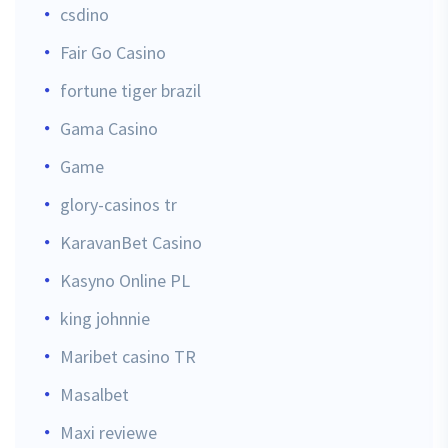
csdino
Fair Go Casino
fortune tiger brazil
Gama Casino
Game
glory-casinos tr
KaravanBet Casino
Kasyno Online PL
king johnnie
Maribet casino TR
Masalbet
Maxi reviewe