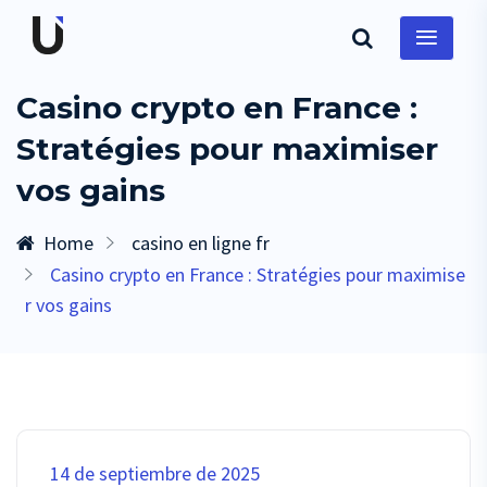
Casino crypto en France :
Stratégies pour maximiser
vos gains
Home
casino en ligne fr
Casino crypto en France : Stratégies pour maximise
r vos gains
14 de septiembre de 2025