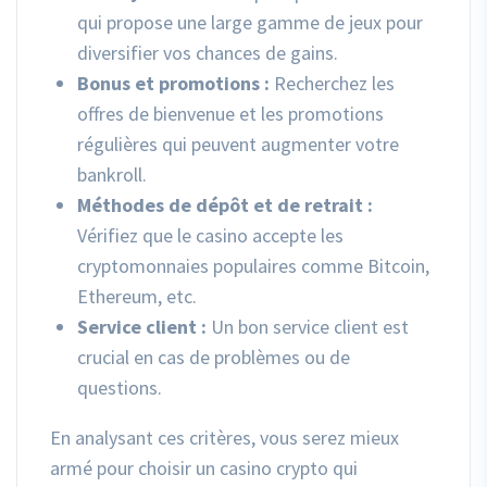
qui propose une large gamme de jeux pour
diversifier vos chances de gains.
Bonus et promotions :
Recherchez les
offres de bienvenue et les promotions
régulières qui peuvent augmenter votre
bankroll.
Méthodes de dépôt et de retrait :
Vérifiez que le casino accepte les
cryptomonnaies populaires comme Bitcoin,
Ethereum, etc.
Service client :
Un bon service client est
crucial en cas de problèmes ou de
questions.
En analysant ces critères, vous serez mieux
armé pour choisir un casino crypto qui