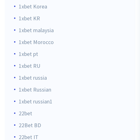
1xbet Korea
1xbet KR
1xbet malaysia
1xbet Morocco
1xbet pt
1xbet RU
1xbet russia
1xbet Russian
1xbet russian1
22bet
22Bet BD
22bet IT