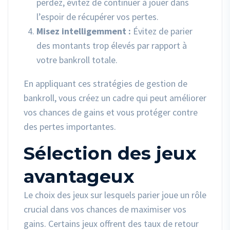
perdez, évitez de continuer à jouer dans
l’espoir de récupérer vos pertes.
Misez intelligemment :
Évitez de parier
des montants trop élevés par rapport à
votre bankroll totale.
En appliquant ces stratégies de gestion de
bankroll, vous créez un cadre qui peut améliorer
vos chances de gains et vous protéger contre
des pertes importantes.
Sélection des jeux
avantageux
Le choix des jeux sur lesquels parier joue un rôle
crucial dans vos chances de maximiser vos
gains. Certains jeux offrent des taux de retour