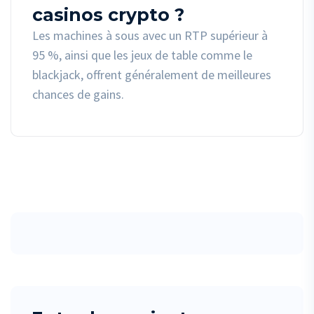
casinos crypto ?
Les machines à sous avec un RTP supérieur à
95 %, ainsi que les jeux de table comme le
blackjack, offrent généralement de meilleures
chances de gains.