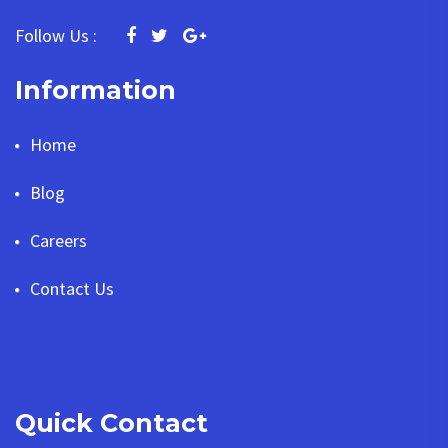
Follow Us :
Information
Home
Blog
Careers
Contact Us
Quick Contact