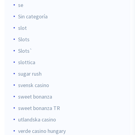
se
Sin categoría
slot
Slots
Slots`
slottica
sugar rush
svensk casino
sweet bonanza
sweet bonanza TR
utlandska casino
verde casino hungary