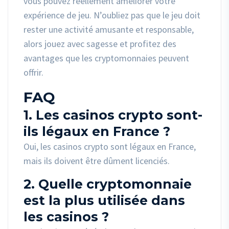
vous pouvez réellement améliorer votre
expérience de jeu. N’oubliez pas que le jeu doit
rester une activité amusante et responsable,
alors jouez avec sagesse et profitez des
avantages que les cryptomonnaies peuvent
offrir.
FAQ
1. Les casinos crypto sont-
ils légaux en France ?
Oui, les casinos crypto sont légaux en France,
mais ils doivent être dûment licenciés.
2. Quelle cryptomonnaie
est la plus utilisée dans
les casinos ?