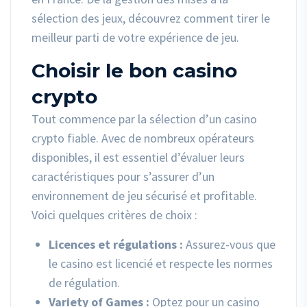
sélection des jeux, découvrez comment tirer le
meilleur parti de votre expérience de jeu.
Choisir le bon casino
crypto
Tout commence par la sélection d’un casino
crypto fiable. Avec de nombreux opérateurs
disponibles, il est essentiel d’évaluer leurs
caractéristiques pour s’assurer d’un
environnement de jeu sécurisé et profitable.
Voici quelques critères de choix :
Licences et régulations :
Assurez-vous que
le casino est licencié et respecte les normes
de régulation.
Variety of Games :
Optez pour un casino