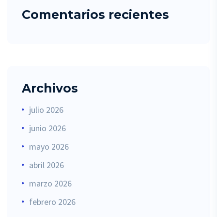
Comentarios recientes
Archivos
julio 2026
junio 2026
mayo 2026
abril 2026
marzo 2026
febrero 2026