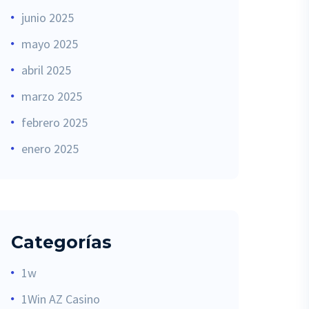
junio 2025
mayo 2025
abril 2025
marzo 2025
febrero 2025
enero 2025
Categorías
1w
1Win AZ Casino