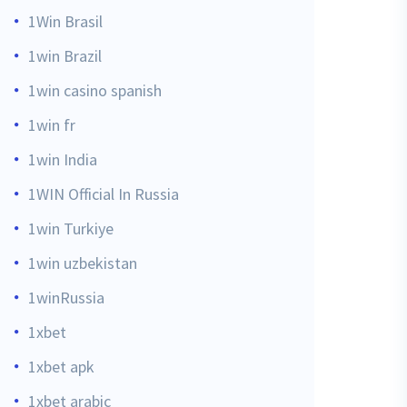
1Win Brasil
1win Brazil
1win casino spanish
1win fr
1win India
1WIN Official In Russia
1win Turkiye
1win uzbekistan
1winRussia
1xbet
1xbet apk
1xbet arabic