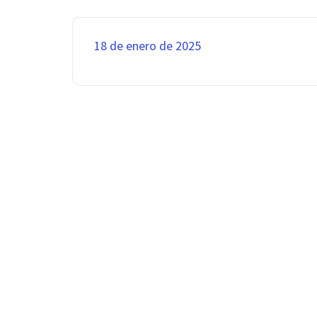
18 de enero de 2025