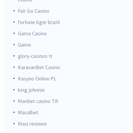
Fair Go Casino
fortune tiger brazil
Gama Casino
Game
glory-casinos tr
KaravanBet Casino
Kasyno Online PL
king johnnie
Maribet casino TR
Masalbet
Maxi reviewe