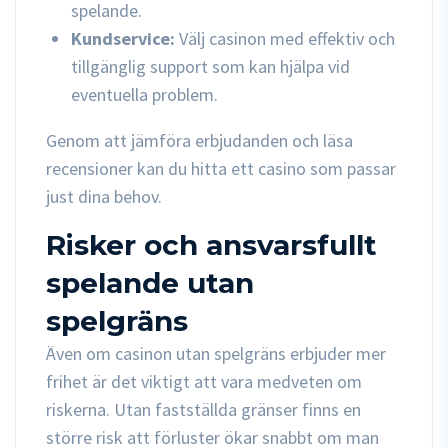
spelande.
Kundservice:
Välj casinon med effektiv och
tillgänglig support som kan hjälpa vid
eventuella problem.
Genom att jämföra erbjudanden och läsa
recensioner kan du hitta ett casino som passar
just dina behov.
Risker och ansvarsfullt
spelande utan
spelgräns
Även om casinon utan spelgräns erbjuder mer
frihet är det viktigt att vara medveten om
riskerna. Utan fastställda gränser finns en
större risk att förluster ökar snabbt om man