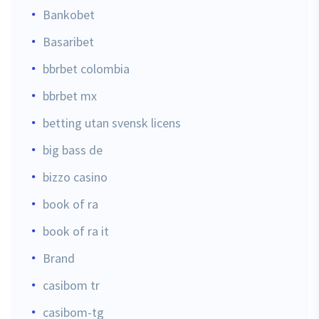
Bankobet
Basaribet
bbrbet colombia
bbrbet mx
betting utan svensk licens
big bass de
bizzo casino
book of ra
book of ra it
Brand
casibom tr
casibom-tg