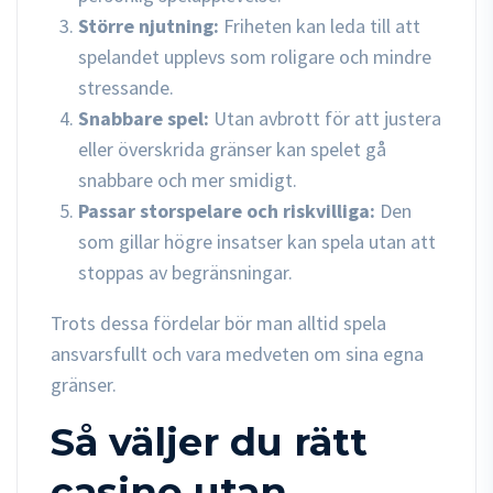
Större njutning:
Friheten kan leda till att
spelandet upplevs som roligare och mindre
stressande.
Snabbare spel:
Utan avbrott för att justera
eller överskrida gränser kan spelet gå
snabbare och mer smidigt.
Passar storspelare och riskvilliga:
Den
som gillar högre insatser kan spela utan att
stoppas av begränsningar.
Trots dessa fördelar bör man alltid spela
ansvarsfullt och vara medveten om sina egna
gränser.
Så väljer du rätt
casino utan