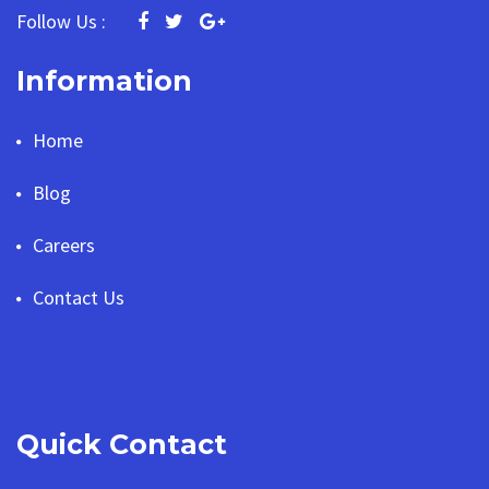
Follow Us :
Information
Home
Blog
Careers
Contact Us
Quick Contact