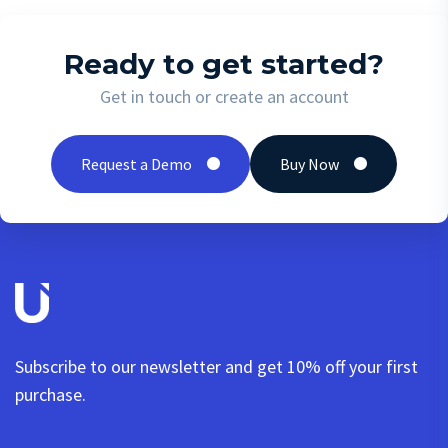
Ready to get started?
Get in touch or create an account
Request a Demo
Buy Now
Subscribe to our newsletter and get 10% off your first
purchase.