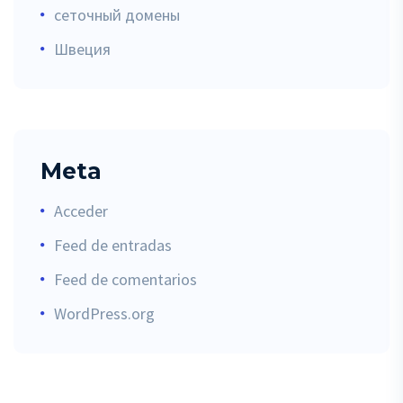
сеточный домены
Швеция
Meta
Acceder
Feed de entradas
Feed de comentarios
WordPress.org