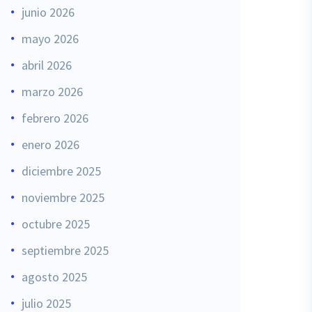
junio 2026
mayo 2026
abril 2026
marzo 2026
febrero 2026
enero 2026
diciembre 2025
noviembre 2025
octubre 2025
septiembre 2025
agosto 2025
julio 2025