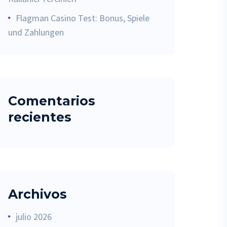
Flagman Casino Test: Bonus, Spiele
und Zahlungen
Comentarios
recientes
Archivos
julio 2026