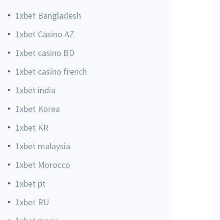
1xbet Bangladesh
1xbet Casino AZ
1xbet casino BD
1xbet casino french
1xbet india
1xbet Korea
1xbet KR
1xbet malaysia
1xbet Morocco
1xbet pt
1xbet RU