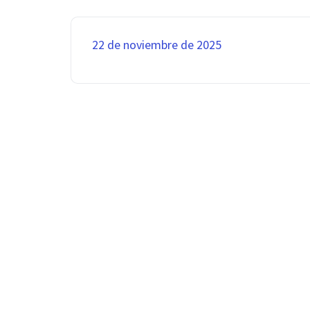
22 de noviembre de 2025