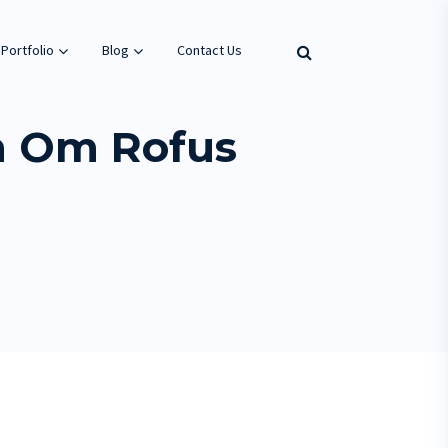
Portfolio
Blog
Contact Us
n Om Rofus