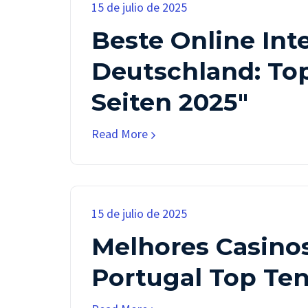
15 de julio de 2025
Beste Online Int
Deutschland: To
Seiten 2025″
Read More
15 de julio de 2025
Melhores Casino
Portugal Top Te