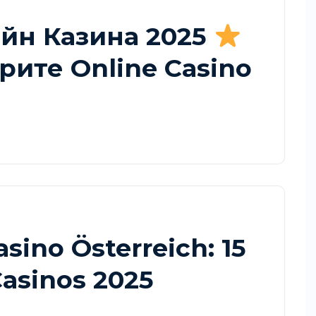
йн Казина 2025
ите Online Casino
sino Österreich: 15
Casinos 2025