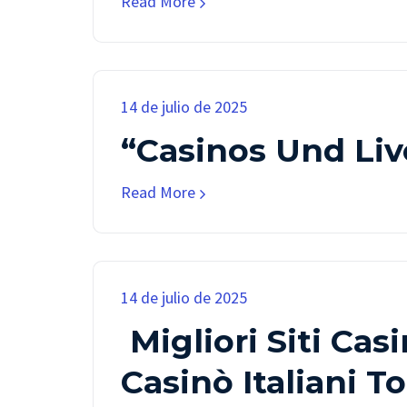
Read More
14 de julio de 2025
“Casinos Und Liv
Read More
14 de julio de 2025
️ Migliori Siti Ca
Casinò Italiani To