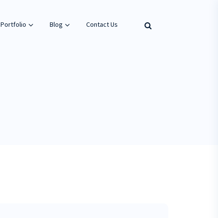
Portfolio
Blog
Contact Us