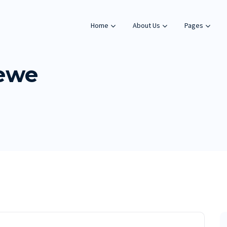
Home
About Us
Pages
ewe