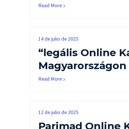
Read More
14 de julio de 2025
“legális Online 
Magyarországon
Read More
12 de julio de 2025
Parimad Online K