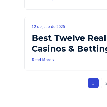
12 de julio de 2025
Best Twelve Rea
Casinos & Bettin
Read More
1