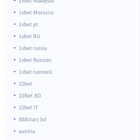
1xbet malaysia
1xbet Morocco
1xbet pt
1xbet RU
1xbet russia
1xbet Russian
1xbet russian1
22bet
22Bet BD
22bet IT
888starz bd
austria