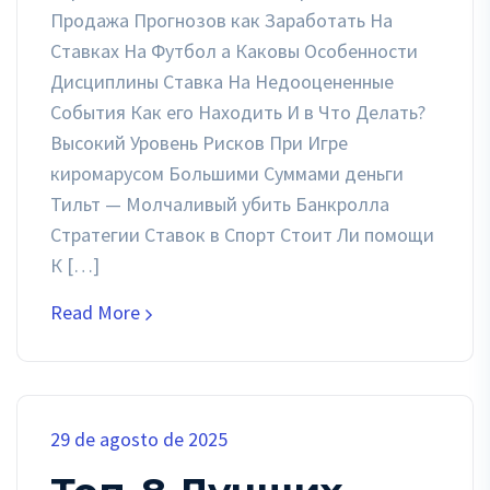
Продажа Прогнозов как Заработать На
Ставках На Футбол а Каковы Особенности
Дисциплины Ставка На Недооцененные
События Как его Находить И в Что Делать?
Высокий Уровень Рисков При Игре
киромарусом Большими Суммами деньги
Тильт — Молчаливый убить Банкролла
Стратегии Ставок в Спорт Стоит Ли помощи
К […]
Read More
29 de agosto de 2025