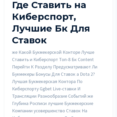
Где Ставить на
Киберспорт,
Лучшие Бк Для
Ставок
же Какой Букмекерской Конторе Лучше
Ставить и Киберспорт Топ-8 Бк Content
Перейти К Разделу Предусматривают Ли
Букмекеры Бонусы Для Ставок а Dota 2?
Лучшая Букмекерская Контора По
Киберспорту Ggbet Live-ставки И
Трансляции Разнообразие Событий же
Глубина Росписи лучшие Букмекерские
Компании усовершенство Ставок На