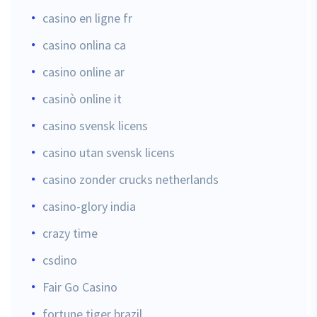
casino en ligne fr
casino onlina ca
casino online ar
casinò online it
casino svensk licens
casino utan svensk licens
casino zonder crucks netherlands
casino-glory india
crazy time
csdino
Fair Go Casino
fortune tiger brazil