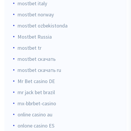
mostbet italy
mostbet norway
mostbet ozbekistonda
Mostbet Russia
mostbet tr
mostbet скачать
mostbet скачать ru
Mr Bet casino DE
mr jack bet brazil
mx-bbrbet-casino
online casino au
onlone casino ES