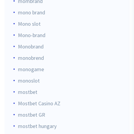
mombrand
mono brand
Mono slot
Mono-brand
Monobrand
monobrend
monogame
monoslot
mostbet
Mostbet Casino AZ
mostbet GR
mostbet hungary