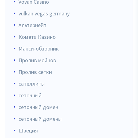
Vovan Casino
vulkan vegas germany
Альтернейт
Комета Казино
Макси-обзорник
Пролив мейнов
Пролив сетки
сателлиты
сеточный
сеточный домен
сеточный домены
Швеция