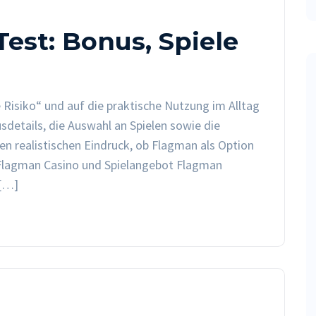
est: Bonus, Spiele
 Risiko“ und auf die praktische Nutzung im Alltag
details, die Auswahl an Spielen sowie die
 realistischen Eindruck, ob Flagman als Option
u Flagman Casino und Spielangebot Flagman
 […]