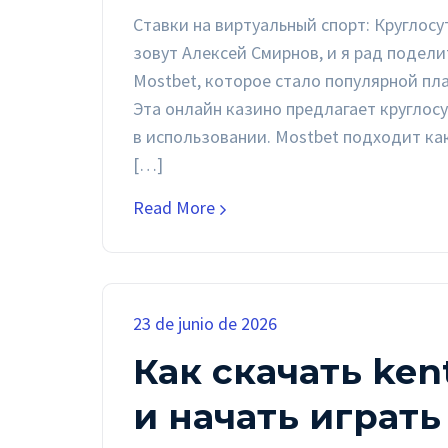
Ставки на виртуальный спорт: Круглос
зовут Алексей Смирнов, и я рад подел
Mostbet, которое стало популярной пл
Эта онлайн казино предлагает круглос
в использовании. Mostbet подходит ка
[…]
Read More
23 de junio de 2026
Как скачать ken
и начать играть