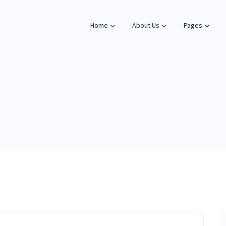
Home
About Us
Pages