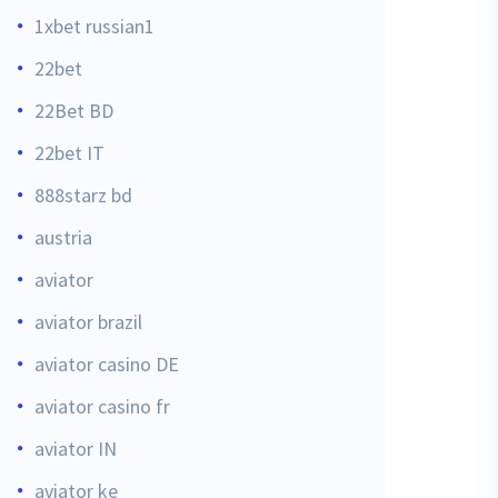
1xbet russian1
22bet
22Bet BD
22bet IT
888starz bd
austria
aviator
aviator brazil
aviator casino DE
aviator casino fr
aviator IN
aviator ke