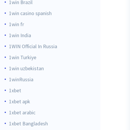
1win Brazil
1win casino spanish
1win fr
1win India
1WIN Official In Russia
1win Turkiye
1win uzbekistan
1winRussia
1xbet
1xbet apk
1xbet arabic
1xbet Bangladesh