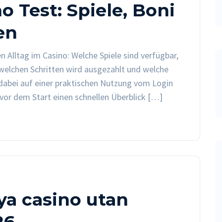
o Test: Spiele, Boni
en
n Alltag im Casino: Welche Spiele sind verfügbar,
n welchen Schritten wird ausgezahlt und welche
t dabei auf einer praktischen Nutzung vom Login
vor dem Start einen schnellen Überblick […]
ya casino utan
26