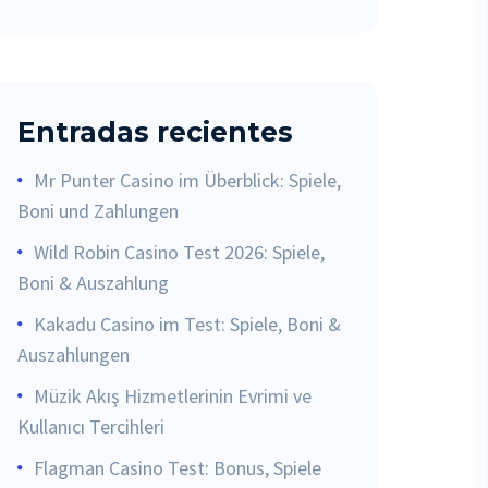
Entradas recientes
Mr Punter Casino im Überblick: Spiele,
Boni und Zahlungen
Wild Robin Casino Test 2026: Spiele,
Boni & Auszahlung
Kakadu Casino im Test: Spiele, Boni &
Auszahlungen
Müzik Akış Hizmetlerinin Evrimi ve
Kullanıcı Tercihleri
Flagman Casino Test: Bonus, Spiele