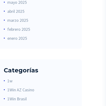
mayo 2025
abril 2025
marzo 2025
febrero 2025
enero 2025
Categorías
1w
1Win AZ Casino
1Win Brasil