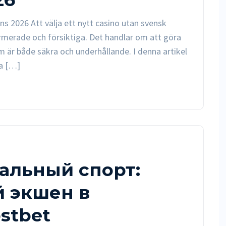
ns 2026 Att välja ett nytt casino utan svensk
formerade och försiktiga. Det handlar om att göra
m är både säkra och underhållande. I denna artikel
a […]
уальный спорт:
 экшен в
stbet