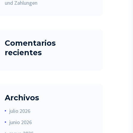
und Zahlungen
Comentarios
recientes
Archivos
julio 2026
junio 2026