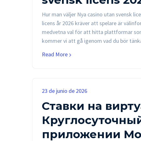
Hur man väljer Nya casino utan svensk lice
licens år 2026 kräver att spelare är välin
medvetna val för att hitta plattformar so
kommer vi att gå igenom vad du bör tänk
Read More
23 de junio de 2026
Ставки на вирт
Круглосуточный
приложении Mo