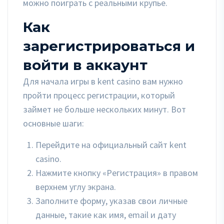
можно поиграть с реальными крупье.
Как
зарегистрироваться и
войти в аккаунт
Для начала игры в kent casino вам нужно
пройти процесс регистрации, который
займет не больше нескольких минут. Вот
основные шаги:
Перейдите на официальный сайт kent
casino.
Нажмите кнопку «Регистрация» в правом
верхнем углу экрана.
Заполните форму, указав свои личные
данные, такие как имя, email и дату