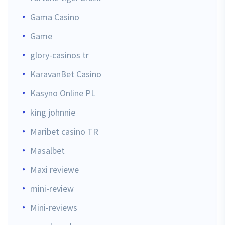
Gama Casino
Game
glory-casinos tr
KaravanBet Casino
Kasyno Online PL
king johnnie
Maribet casino TR
Masalbet
Maxi reviewe
mini-review
Mini-reviews