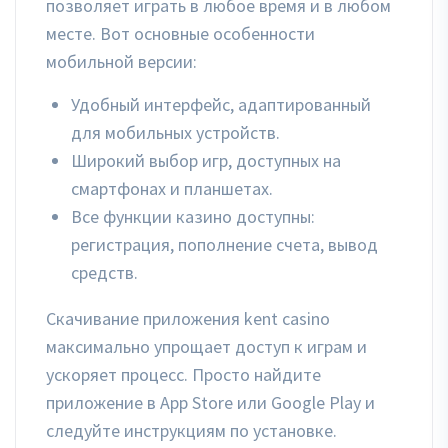
позволяет играть в любое время и в любом
месте. Вот основные особенности
мобильной версии:
Удобный интерфейс, адаптированный
для мобильных устройств.
Широкий выбор игр, доступных на
смартфонах и планшетах.
Все функции казино доступны:
регистрация, пополнение счета, вывод
средств.
Скачивание приложения kent casino
максимально упрощает доступ к играм и
ускоряет процесс. Просто найдите
приложение в App Store или Google Play и
следуйте инструкциям по установке.