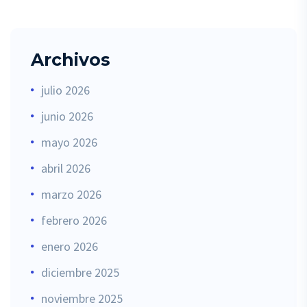
Archivos
julio 2026
junio 2026
mayo 2026
abril 2026
marzo 2026
febrero 2026
enero 2026
diciembre 2025
noviembre 2025