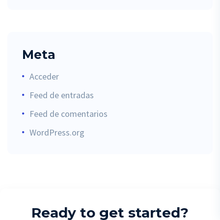
Meta
Acceder
Feed de entradas
Feed de comentarios
WordPress.org
Ready to get started?