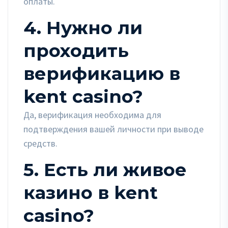
оплаты.
4. Нужно ли
проходить
верификацию в
kent casino?
Да, верификация необходима для
подтверждения вашей личности при выводе
средств.
5. Есть ли живое
казино в kent
casino?