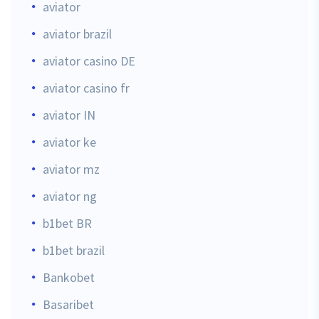
aviator
aviator brazil
aviator casino DE
aviator casino fr
aviator IN
aviator ke
aviator mz
aviator ng
b1bet BR
b1bet brazil
Bankobet
Basaribet