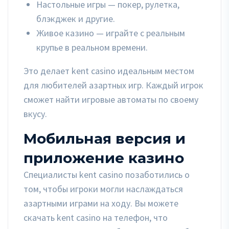
Настольные игры — покер, рулетка,
блэкджек и другие.
Живое казино — играйте с реальным
крупье в реальном времени.
Это делает kent casino идеальным местом
для любителей азартных игр. Каждый игрок
сможет найти игровые автоматы по своему
вкусу.
Мобильная версия и
приложение казино
Специалисты kent casino позаботились о
том, чтобы игроки могли наслаждаться
азартными играми на ходу. Вы можете
скачать kent casino на телефон, что