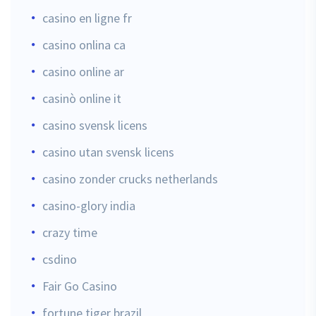
casino en ligne fr
casino onlina ca
casino online ar
casinò online it
casino svensk licens
casino utan svensk licens
casino zonder crucks netherlands
casino-glory india
crazy time
csdino
Fair Go Casino
fortune tiger brazil