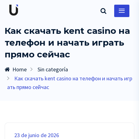
Как скачать kent casino на
телефон и начать играть
прямо сейчас
Home
Sin categoría
Как скачать kent casino на телефон и начать игр
ать прямо сейчас
23 de junio de 2026