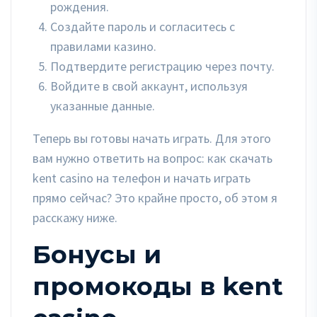
рождения.
Создайте пароль и согласитесь с
правилами казино.
Подтвердите регистрацию через почту.
Войдите в свой аккаунт, используя
указанные данные.
Теперь вы готовы начать играть. Для этого
вам нужно ответить на вопрос: как скачать
kent casino на телефон и начать играть
прямо сейчас? Это крайне просто, об этом я
расскажу ниже.
Бонусы и
промокоды в kent