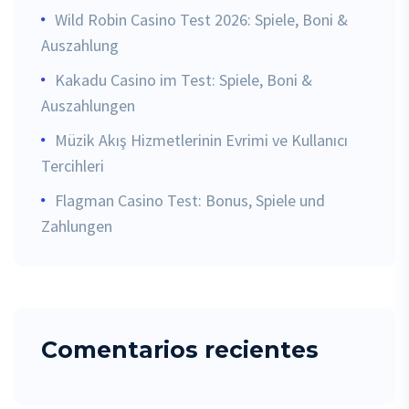
Wild Robin Casino Test 2026: Spiele, Boni &
Auszahlung
Kakadu Casino im Test: Spiele, Boni &
Auszahlungen
Müzik Akış Hizmetlerinin Evrimi ve Kullanıcı
Tercihleri
Flagman Casino Test: Bonus, Spiele und
Zahlungen
Comentarios recientes