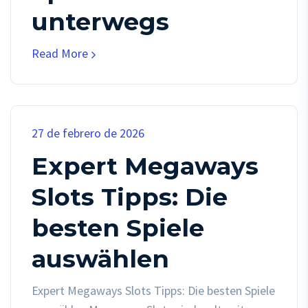
unterwegs
Read More
27 de febrero de 2026
Expert Megaways
Slots Tipps: Die
besten Spiele
auswählen
Expert Megaways Slots Tipps: Die besten Spiele