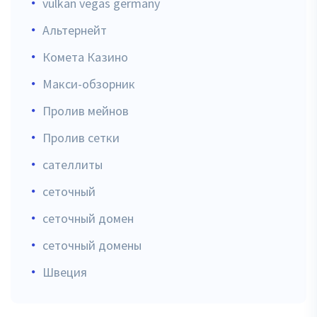
vulkan vegas germany
Альтернейт
Комета Казино
Макси-обзорник
Пролив мейнов
Пролив сетки
сателлиты
сеточный
сеточный домен
сеточный домены
Швеция