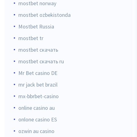
mostbet norway
mostbet ozbekistonda
Mostbet Russia
mostbet tr
mostbet скачать
mostbet скачать ru
Mr Bet casino DE
mr jack bet brazil
mx-bbrbet-casino
online casino au
onlone casino ES
ozwin au casino