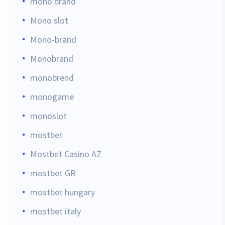
mono brand
Mono slot
Mono-brand
Monobrand
monobrend
monogame
monoslot
mostbet
Mostbet Casino AZ
mostbet GR
mostbet hungary
mostbet italy