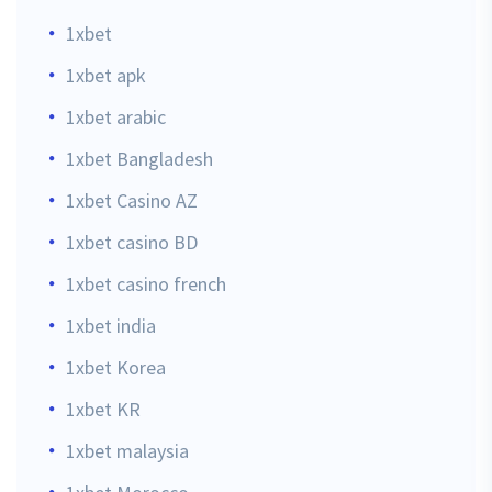
1xbet
1xbet apk
1xbet arabic
1xbet Bangladesh
1xbet Casino AZ
1xbet casino BD
1xbet casino french
1xbet india
1xbet Korea
1xbet KR
1xbet malaysia