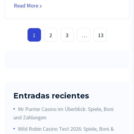
Read More
1
2
3
13
Entradas recientes
Mr Punter Casino im Überblick: Spiele, Boni
und Zahlungen
Wild Robin Casino Test 2026: Spiele, Boni &