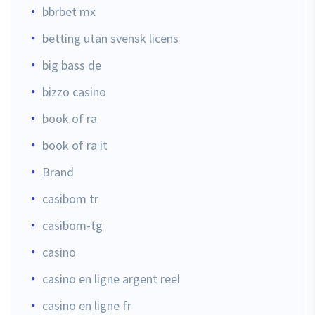
bbrbet mx
betting utan svensk licens
big bass de
bizzo casino
book of ra
book of ra it
Brand
casibom tr
casibom-tg
casino
casino en ligne argent reel
casino en ligne fr