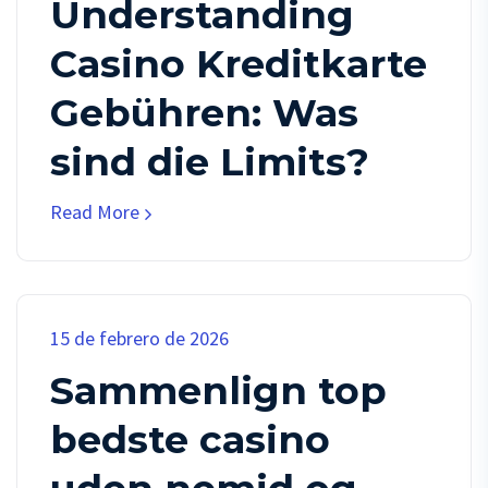
Understanding
Casino Kreditkarte
Gebühren: Was
sind die Limits?
Read More
15 de febrero de 2026
Sammenlign top
bedste casino