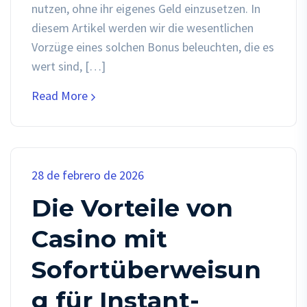
nutzen, ohne ihr eigenes Geld einzusetzen. In
diesem Artikel werden wir die wesentlichen
Vorzüge eines solchen Bonus beleuchten, die es
wert sind, […]
Read More
28 de febrero de 2026
Die Vorteile von
Casino mit
Sofortüberweisun
g für Instant-