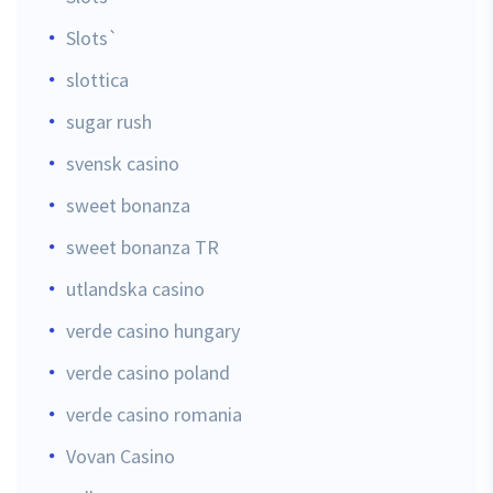
Slots`
slottica
sugar rush
svensk casino
sweet bonanza
sweet bonanza TR
utlandska casino
verde casino hungary
verde casino poland
verde casino romania
Vovan Casino