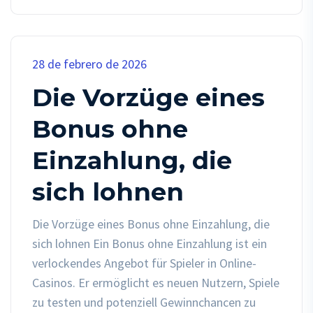
28 de febrero de 2026
Die Vorzüge eines
Bonus ohne
Einzahlung, die
sich lohnen
Die Vorzüge eines Bonus ohne Einzahlung, die
sich lohnen Ein Bonus ohne Einzahlung ist ein
verlockendes Angebot für Spieler in Online-
Casinos. Er ermöglicht es neuen Nutzern, Spiele
zu testen und potenziell Gewinnchancen zu