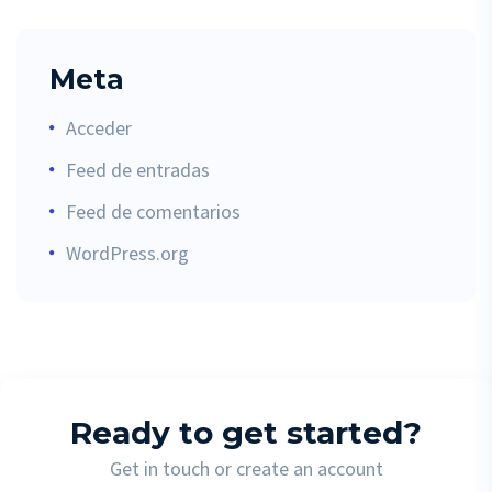
Meta
Acceder
Feed de entradas
Feed de comentarios
WordPress.org
Ready to get started?
Get in touch or create an account