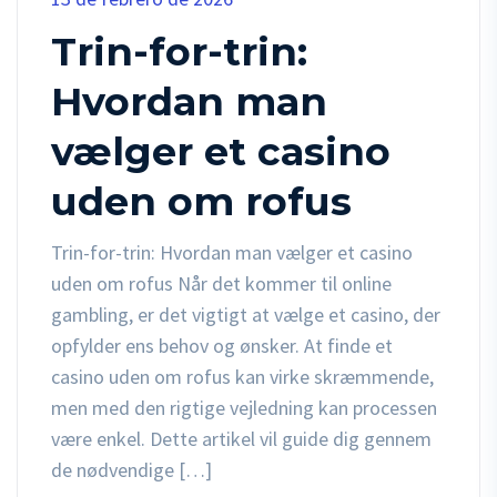
Trin-for-trin:
Hvordan man
vælger et casino
uden om rofus
Trin-for-trin: Hvordan man vælger et casino
uden om rofus Når det kommer til online
gambling, er det vigtigt at vælge et casino, der
opfylder ens behov og ønsker. At finde et
casino uden om rofus kan virke skræmmende,
men med den rigtige vejledning kan processen
være enkel. Dette artikel vil guide dig gennem
de nødvendige […]