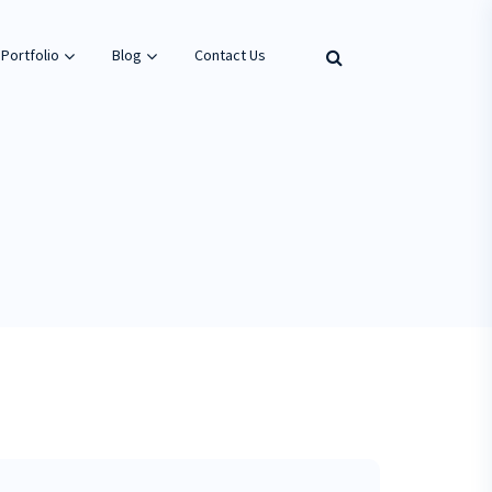
Portfolio
Blog
Contact Us