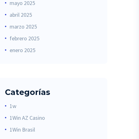
mayo 2025
abril 2025
marzo 2025
febrero 2025
enero 2025
Categorías
1w
1Win AZ Casino
1Win Brasil