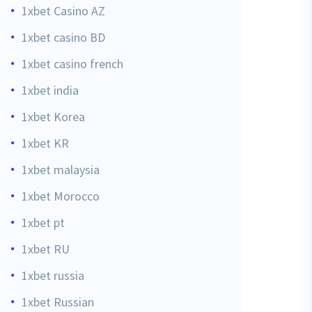
1xbet Casino AZ
1xbet casino BD
1xbet casino french
1xbet india
1xbet Korea
1xbet KR
1xbet malaysia
1xbet Morocco
1xbet pt
1xbet RU
1xbet russia
1xbet Russian