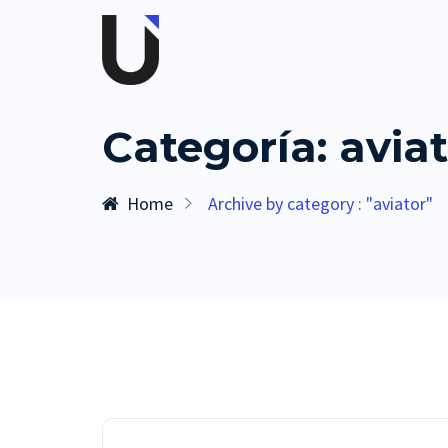
Categoría:
avia
Home
Archive by category : "aviator"