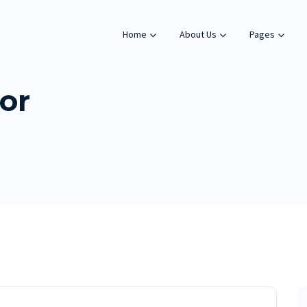
Home
About Us
Pages
tor