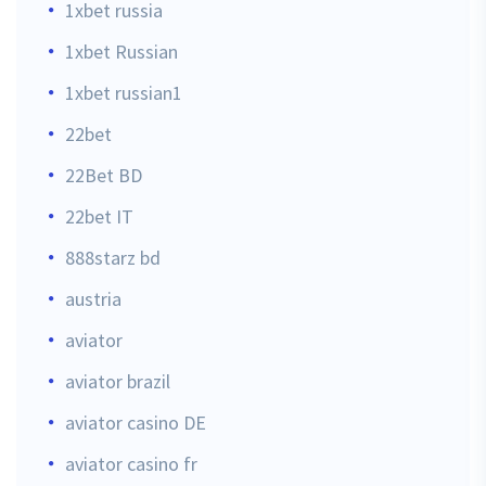
1xbet russia
1xbet Russian
1xbet russian1
22bet
22Bet BD
22bet IT
888starz bd
austria
aviator
aviator brazil
aviator casino DE
aviator casino fr