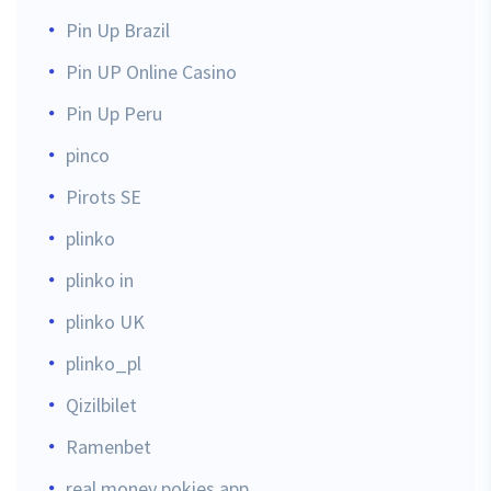
Pin Up Brazil
Pin UP Online Casino
Pin Up Peru
pinco
Pirots SE
plinko
plinko in
plinko UK
plinko_pl
Qizilbilet
Ramenbet
real money pokies app