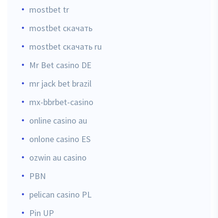
mostbet tr
mostbet скачать
mostbet скачать ru
Mr Bet casino DE
mr jack bet brazil
mx-bbrbet-casino
online casino au
onlone casino ES
ozwin au casino
PBN
pelican casino PL
Pin UP