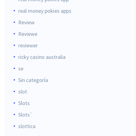
real money pokies apps
Review
Reviewe
reviewer
ricky casino australia
se
Sin categoría
slot
Slots
Slots`
slottica