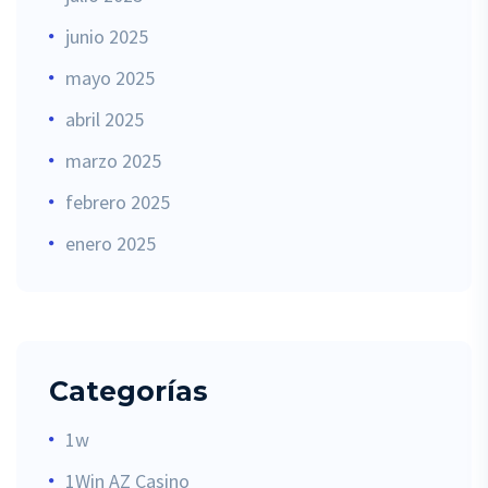
junio 2025
mayo 2025
abril 2025
marzo 2025
febrero 2025
enero 2025
Categorías
1w
1Win AZ Casino