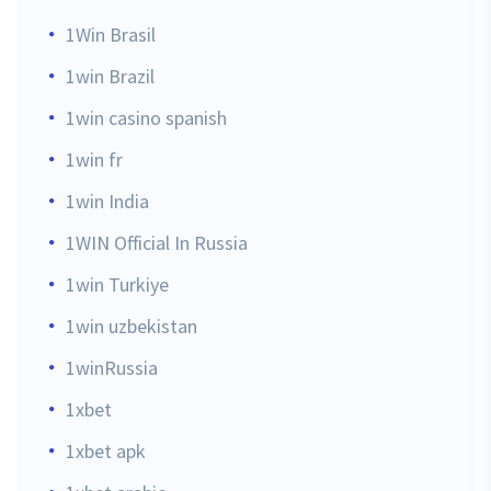
1Win Brasil
1win Brazil
1win casino spanish
1win fr
1win India
1WIN Official In Russia
1win Turkiye
1win uzbekistan
1winRussia
1xbet
1xbet apk