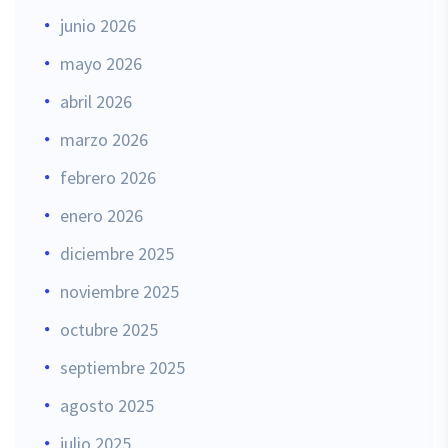
junio 2026
mayo 2026
abril 2026
marzo 2026
febrero 2026
enero 2026
diciembre 2025
noviembre 2025
octubre 2025
septiembre 2025
agosto 2025
julio 2025