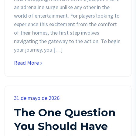
an adrenaline surge unlike any other in the
world of entertainment. For players looking to
experience this excitement from the comfort
of their homes, the first step involves
navigating the gateway to the action. To begin
your journey, you […]
Read More
31 de mayo de 2026
The One Question
You Should Have