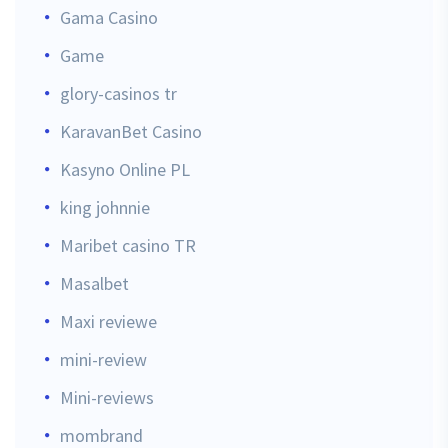
Gama Casino
Game
glory-casinos tr
KaravanBet Casino
Kasyno Online PL
king johnnie
Maribet casino TR
Masalbet
Maxi reviewe
mini-review
Mini-reviews
mombrand