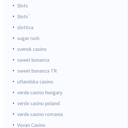
Slots
Slots`
slottica
sugar rush
svensk casino
sweet bonanza
sweet bonanza TR
utlandska casino
verde casino hungary
verde casino poland
verde casino romania
Vovan Casino