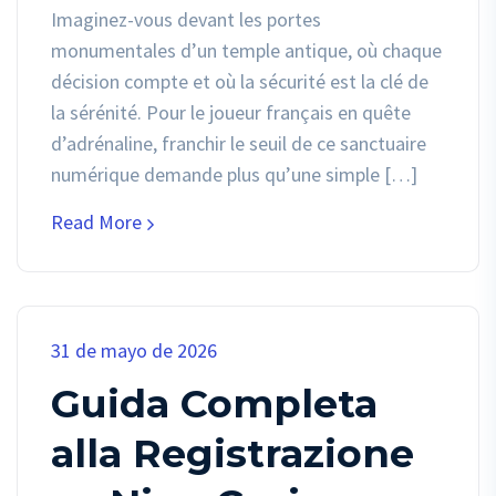
Imaginez-vous devant les portes
monumentales d’un temple antique, où chaque
décision compte et où la sécurité est la clé de
la sérénité. Pour le joueur français en quête
d’adrénaline, franchir le seuil de ce sanctuaire
numérique demande plus qu’une simple […]
Read More
31 de mayo de 2026
Guida Completa
alla Registrazione