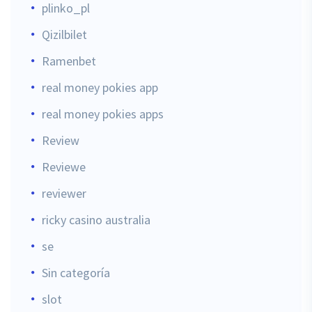
plinko_pl
Qizilbilet
Ramenbet
real money pokies app
real money pokies apps
Review
Reviewe
reviewer
ricky casino australia
se
Sin categoría
slot