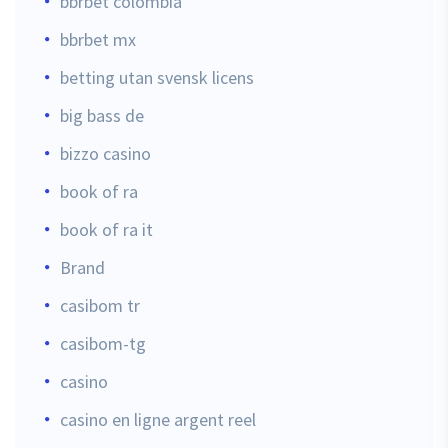
bbrbet colombia
bbrbet mx
betting utan svensk licens
big bass de
bizzo casino
book of ra
book of ra it
Brand
casibom tr
casibom-tg
casino
casino en ligne argent reel