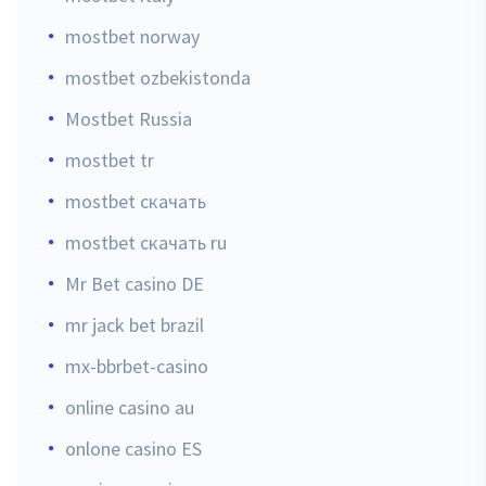
mostbet norway
mostbet ozbekistonda
Mostbet Russia
mostbet tr
mostbet скачать
mostbet скачать ru
Mr Bet casino DE
mr jack bet brazil
mx-bbrbet-casino
online casino au
onlone casino ES