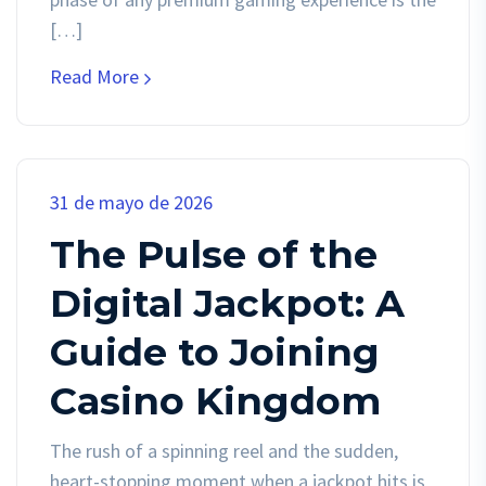
[…]
Read More
31 de mayo de 2026
The Pulse of the
Digital Jackpot: A
Guide to Joining
Casino Kingdom
The rush of a spinning reel and the sudden,
heart-stopping moment when a jackpot hits is