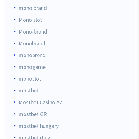
mono brand
Mono slot
Mono-brand
Monobrand
monobrend
monogame
monoslot
mostbet
Mostbet Casino AZ
mostbet GR
mostbet hungary
mostbet italy