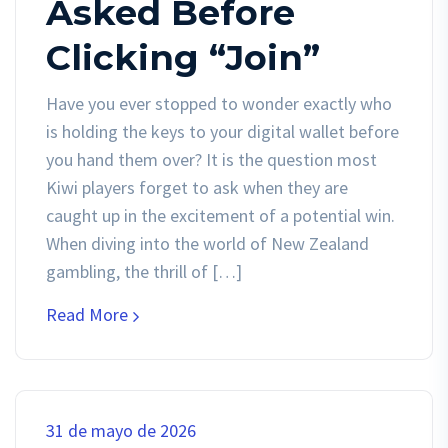
Asked Before
Clicking “Join”
Have you ever stopped to wonder exactly who
is holding the keys to your digital wallet before
you hand them over? It is the question most
Kiwi players forget to ask when they are
caught up in the excitement of a potential win.
When diving into the world of New Zealand
gambling, the thrill of […]
Read More
31 de mayo de 2026