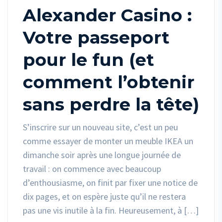
Alexander Casino :
Votre passeport
pour le fun (et
comment l’obtenir
sans perdre la tête)
S’inscrire sur un nouveau site, c’est un peu
comme essayer de monter un meuble IKEA un
dimanche soir après une longue journée de
travail : on commence avec beaucoup
d’enthousiasme, on finit par fixer une notice de
dix pages, et on espère juste qu’il ne restera
pas une vis inutile à la fin. Heureusement, à […]