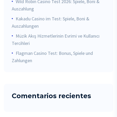
Wild Robin Casino Test 2026: Spiele, Boni &
Auszahlung
Kakadu Casino im Test: Spiele, Boni &
Auszahlungen
Müzik Akış Hizmetlerinin Evrimi ve Kullanıcı
Tercihleri
Flagman Casino Test: Bonus, Spiele und
Zahlungen
Comentarios recientes