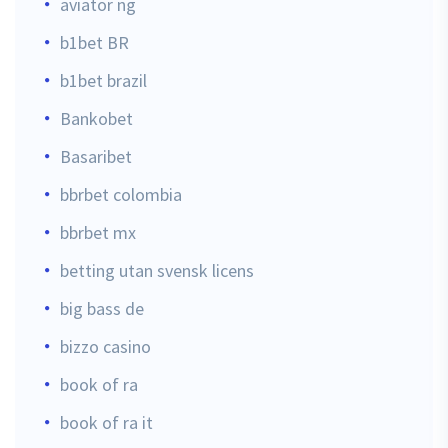
aviator ng
b1bet BR
b1bet brazil
Bankobet
Basaribet
bbrbet colombia
bbrbet mx
betting utan svensk licens
big bass de
bizzo casino
book of ra
book of ra it