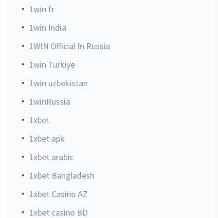
1win fr
1win India
1WIN Official In Russia
1win Turkiye
1win uzbekistan
1winRussia
1xbet
1xbet apk
1xbet arabic
1xbet Bangladesh
1xbet Casino AZ
1xbet casino BD