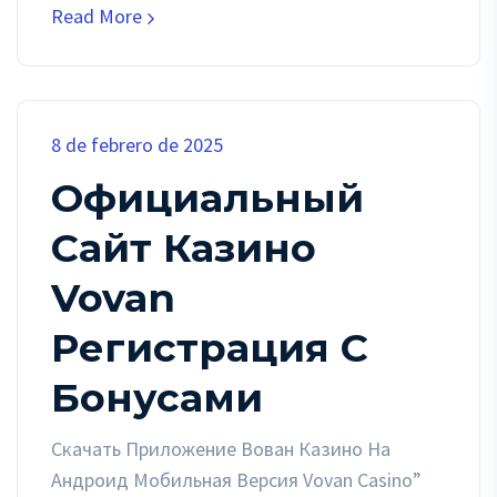
Read More
8 de febrero de 2025
Официальный
Сайт Казино
Vovan
Регистрация С
Бонусами
Скачать Приложение Вован Казино На
Андроид Мобильная Версия Vovan Casino”