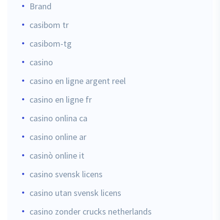
Brand
casibom tr
casibom-tg
casino
casino en ligne argent reel
casino en ligne fr
casino onlina ca
casino online ar
casinò online it
casino svensk licens
casino utan svensk licens
casino zonder crucks netherlands