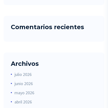
Comentarios recientes
Archivos
julio 2026
junio 2026
mayo 2026
abril 2026