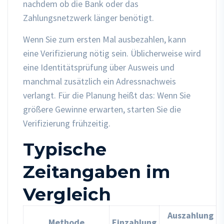
nachdem ob die Bank oder das
Zahlungsnetzwerk länger benötigt.
Wenn Sie zum ersten Mal ausbezahlen, kann
eine Verifizierung nötig sein. Üblicherweise wird
eine Identitätsprüfung über Ausweis und
manchmal zusätzlich ein Adressnachweis
verlangt. Für die Planung heißt das: Wenn Sie
größere Gewinne erwarten, starten Sie die
Verifizierung frühzeitig.
Typische
Zeitangaben im
Vergleich
Auszahlung
Methode
Einzahlung