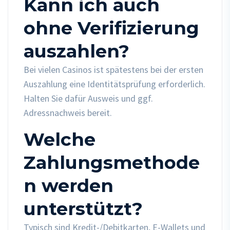
Kann ich auch
ohne Verifizierung
auszahlen?
Bei vielen Casinos ist spätestens bei der ersten
Auszahlung eine Identitätsprüfung erforderlich.
Halten Sie dafür Ausweis und ggf.
Adressnachweis bereit.
Welche
Zahlungsmethode
n werden
unterstützt?
Typisch sind Kredit-/Debitkarten, E-Wallets und