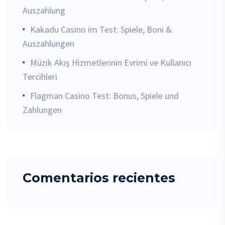
Auszahlung
Kakadu Casino im Test: Spiele, Boni &
Auszahlungen
Müzik Akış Hizmetlerinin Evrimi ve Kullanıcı
Tercihleri
Flagman Casino Test: Bonus, Spiele und
Zahlungen
Comentarios recientes