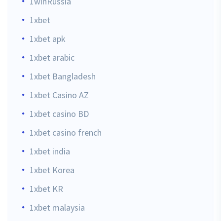
1winRussia
1xbet
1xbet apk
1xbet arabic
1xbet Bangladesh
1xbet Casino AZ
1xbet casino BD
1xbet casino french
1xbet india
1xbet Korea
1xbet KR
1xbet malaysia