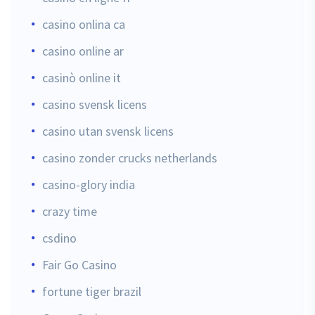
casino onlina ca
casino online ar
casinò online it
casino svensk licens
casino utan svensk licens
casino zonder crucks netherlands
casino-glory india
crazy time
csdino
Fair Go Casino
fortune tiger brazil