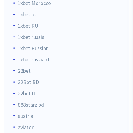
1xbet Morocco
1xbet pt
1xbet RU
1xbet russia
1xbet Russian
1xbet russian1
22bet
22Bet BD
22bet IT
888starz bd
austria
aviator