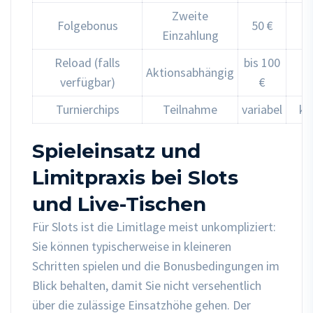
Zweite
Folgebonus
50
Einzahlung
Reload (falls
bis 100
Aktionsabhängig
verfügbar)
Turnierchips
Teilnahme
variabel
ke
Spieleinsatz und
Limitpraxis bei Slots
und Live-Tischen
Für Slots ist die Limitlage meist unkompliziert:
Sie können typischerweise in kleineren
Schritten spielen und die Bonusbedingungen im
Blick behalten, damit Sie nicht versehentlich
über die zulässige Einsatzhöhe gehen. Der