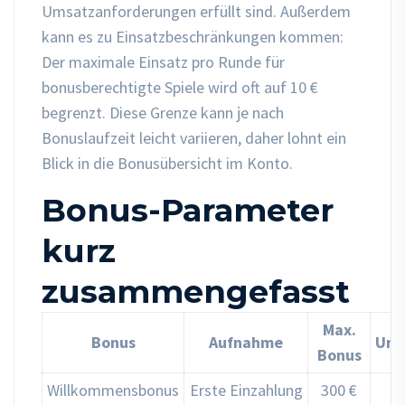
Umsatzanforderungen erfüllt sind. Außerdem
kann es zu Einsatzbeschränkungen kommen:
Der maximale Einsatz pro Runde für
bonusberechtigte Spiele wird oft auf 10
begrenzt. Diese Grenze kann je nach
Bonuslaufzeit leicht variieren, daher lohnt ein
Blick in die Bonusübersicht im Konto.
Bonus-Parameter
kurz
zusammengefasst
Max.
Bonus
Aufnahme
Ums
Bonus
Willkommensbonus
Erste Einzahlung
300