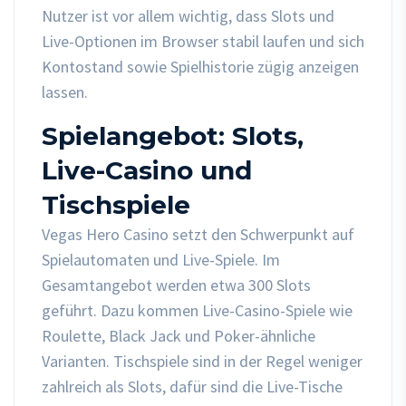
Nutzer ist vor allem wichtig, dass Slots und
Live-Optionen im Browser stabil laufen und sich
Kontostand sowie Spielhistorie zügig anzeigen
lassen.
Spielangebot: Slots,
Live-Casino und
Tischspiele
Vegas Hero Casino setzt den Schwerpunkt auf
Spielautomaten und Live-Spiele. Im
Gesamtangebot werden etwa 300 Slots
geführt. Dazu kommen Live-Casino-Spiele wie
Roulette, Black Jack und Poker-ähnliche
Varianten. Tischspiele sind in der Regel weniger
zahlreich als Slots, dafür sind die Live-Tische