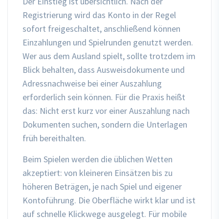
Der Einstieg ist übersichtlich. Nach der
Registrierung wird das Konto in der Regel
sofort freigeschaltet, anschließend können
Einzahlungen und Spielrunden genutzt werden.
Wer aus dem Ausland spielt, sollte trotzdem im
Blick behalten, dass Ausweisdokumente und
Adressnachweise bei einer Auszahlung
erforderlich sein können. Für die Praxis heißt
das: Nicht erst kurz vor einer Auszahlung nach
Dokumenten suchen, sondern die Unterlagen
früh bereithalten.
Beim Spielen werden die üblichen Wetten
akzeptiert: von kleineren Einsätzen bis zu
höheren Beträgen, je nach Spiel und eigener
Kontoführung. Die Oberfläche wirkt klar und ist
auf schnelle Klickwege ausgelegt. Für mobile