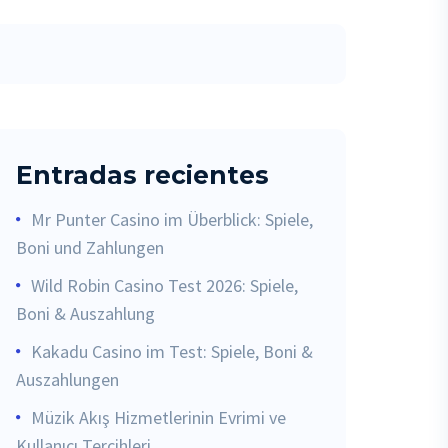
Entradas recientes
Mr Punter Casino im Überblick: Spiele,
Boni und Zahlungen
Wild Robin Casino Test 2026: Spiele,
Boni & Auszahlung
Kakadu Casino im Test: Spiele, Boni &
Auszahlungen
Müzik Akış Hizmetlerinin Evrimi ve
Kullanıcı Tercihleri