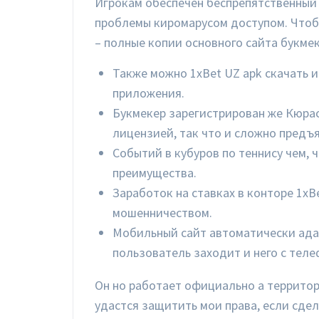
Игрокам обеспечен беспрепятственный в
проблемы киромарусом доступом. Чтоб
– полные копии основного сайта букме
Также можно 1xBet UZ apk скачать и
приложения.
Букмекер зарегистрирован же Кюра
лицензией, так что и сложно предъ
Событий в кубуров по теннису чем, ч
преимущества.
Заработок на ставках в конторе 1xBe
мошенничеством.
Мобильный сайт автоматически адап
пользователь заходит и него с теле
Он но работает официально а территор
удастся защитить мои права, если сдел