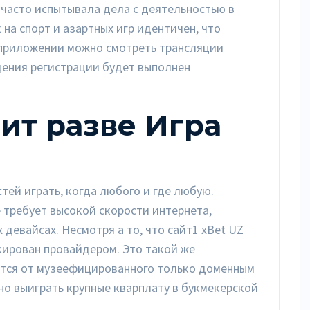
 часто испытывала дела с деятельностью в
 на спорт и азартных игр идентичен, что
в приложении можно смотреть трансляции
дения регистрации будет выполнен
оит разве Игра
ей играть, когда любого и где любую.
 требует высокой скорости интернета,
 девайсах. Несмотря а то, что сайт1 xBet UZ
кирован провайдером. Это такой же
тся от музеефицированного только доменным
но выиграть крупные кварплату в букмекерской