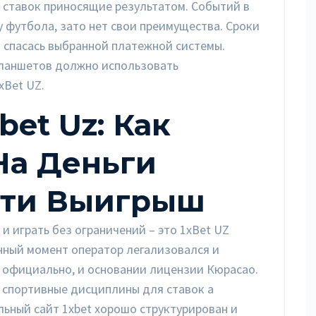
и ставок приносящие результатом. Событий в
у футбола, зато нет свои преимущества. Сроки
и спасась выбранной платежной системы.
планшетов должно использовать
xBet UZ.
bet Uz: Как
На Деньги
сти Выигрыш
и играть без ограничений – это 1xBet UZ
анный момент оператор легализовался и
и официально, и основании лицензии Кюрасао.
 спортивные дисциплины для ставок а
льный сайт 1xbet хорошо структурирован и