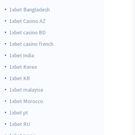
1xbet Bangladesh
1xbet Casino AZ
1xbet casino BD
1xbet casino french
1xbet india
1xbet Korea
1xbet KR
1xbet malaysia
1xbet Morocco
1xbet pt
1xbet RU