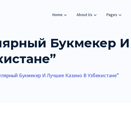
Home
About Us
Pages
улярный Букмекер 
кистане”
пулярный Букмекер И Лучшее Казино В Узбекистане”