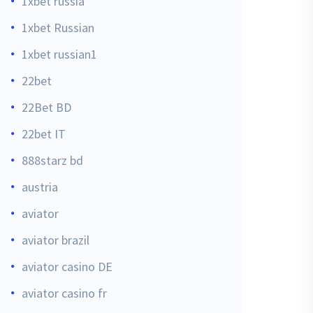
1xbet russia
1xbet Russian
1xbet russian1
22bet
22Bet BD
22bet IT
888starz bd
austria
aviator
aviator brazil
aviator casino DE
aviator casino fr