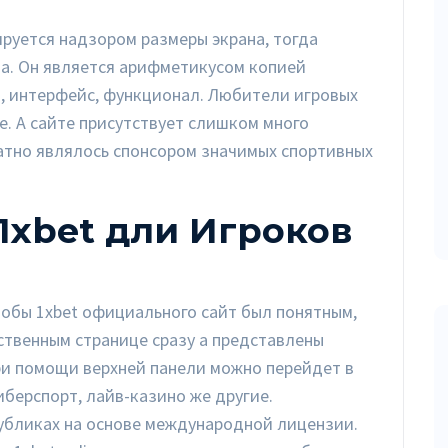
руется надзором размеры экрана, тогда
на. Он является арифметикусом копией
н, интерфейс, функционал. Любители игровых
е. А сайте присутствует слишком много
атно являлось спонсором значимых спортивных
1xbet дли Игроков
тобы 1xbet официального сайт был понятным,
ственным странице сразу а представлены
при помощи верхней панели можно перейдет в
берспорт, лайв-казино же другие.
убликах на основе международной лицензии.