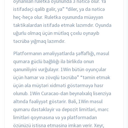
oynanılan ruletka oyununda 3 nəticə olur. Ya
istifadəçi qalib gəlir, ya” “diler, ya da nəticə
heç-heçə olur. Ruletka oyununda müəyyən
taktikalardan istifadə etmək lazımdır. Oyunda
uğurlu olmaq üçün mütləq çoxlu oynayıb
təcrübə yığmaq lazımdır.
Platformanın əməliyyatlarda şəffaflığı, məsul
qumara güclü bağlılığı ilə birlikdə onun
qanuniliyini vurğulayır. 1Win bütün oyunçular
üçün hamar və zövqlü təcrübə” “təmin etmək
üçün əla müştəri xidməti göstərməyə həsr
olunub. 1Win Curacao-dan beynəlxalq lisenziya
altında fəaliyyət göstərir. Bəli, 1Win məsul
qumaru dəstəkləyir və depozit limitləri, mərc
limitləri qoymasına və ya platformadan
özünüzü istisna etməsinə imkan verir. Xeyr,