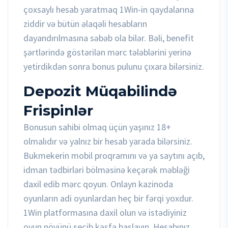
çoxsaylı hesab yaratmaq 1Win-in qaydalarına
ziddir və bütün əlaqəli hesabların
dayandırılmasına səbəb ola bilər. Bəli, benefit
şərtlərində göstərilən mərc tələblərini yerinə
yetirdikdən sonra bonus pulunu çıxara bilərsiniz.
Depozit Müqabilində
Frispinlər
Bonusun sahibi olmaq üçün yaşınız 18+
olmalıdır və yalnız bir hesab yarada bilərsiniz.
Bukmekerin mobil proqramını və ya saytını açıb,
idman tədbirləri bölməsinə keçərək məbləği
daxil edib mərc qoyun. Onlayn kazinoda
oyunların adi oyunlardan heç bir fərqi yoxdur.
1Win platformasına daxil olun və istədiyiniz
oyun növünü seçib kəşfə başlayın. Hesabınız