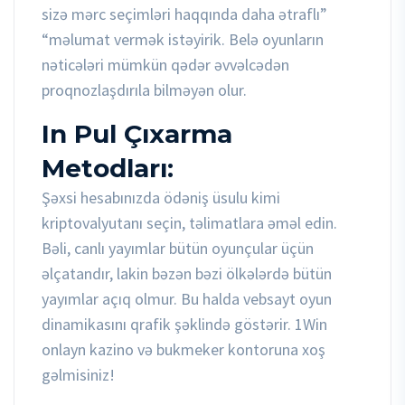
sizə mərc seçimləri haqqında daha ətraflı”
“məlumat vermək istəyirik. Belə oyunların
nəticələri mümkün qədər əvvəlcədən
proqnozlaşdırıla bilməyən olur.
In Pul Çıxarma
Metodları:
Şəxsi hesabınızda ödəniş üsulu kimi
kriptovalyutanı seçin, təlimatlara əməl edin.
Bəli, canlı yayımlar bütün oyunçular üçün
əlçatandır, lakin bəzən bəzi ölkələrdə bütün
yayımlar açıq olmur. Bu halda vebsayt oyun
dinamikasını qrafik şəklində göstərir. 1Win
onlayn kazino və bukmeker kontoruna xoş
gəlmisiniz!