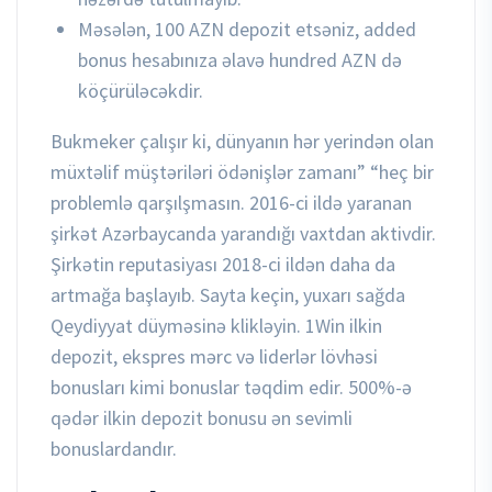
Məsələn, 100 AZN depozit etsəniz, added
bonus hesabınıza əlavə hundred AZN də
köçürüləcəkdir.
Bukmeker çalışır ki, dünyanın hər yerindən olan
müxtəlif müştəriləri ödənişlər zamanı” “heç bir
problemlə qarşılşmasın. 2016-ci ildə yaranan
şirkət Azərbaycanda yarandığı vaxtdan aktivdir.
Şirkətin reputasiyası 2018-ci ildən daha da
artmağa başlayıb. Sayta keçin, yuxarı sağda
Qeydiyyat düyməsinə klikləyin. 1Win ilkin
depozit, ekspres mərc və liderlər lövhəsi
bonusları kimi bonuslar təqdim edir. 500%-ə
qədər ilkin depozit bonusu ən sevimli
bonuslardandır.