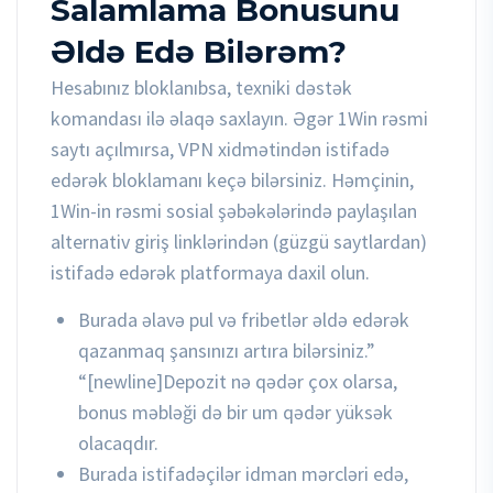
Salamlama Bonusunu
Əldə Edə Bilərəm?
Hesabınız bloklanıbsa, texniki dəstək
komandası ilə əlaqə saxlayın. Əgər 1Win rəsmi
saytı açılmırsa, VPN xidmətindən istifadə
edərək bloklamanı keçə bilərsiniz. Həmçinin,
1Win-in rəsmi sosial şəbəkələrində paylaşılan
alternativ giriş linklərindən (güzgü saytlardan)
istifadə edərək platformaya daxil olun.
Burada əlavə pul və fribetlər əldə edərək
qazanmaq şansınızı artıra bilərsiniz.”
“[newline]Depozit nə qədər çox olarsa,
bonus məbləği də bir um qədər yüksək
olacaqdır.
Burada istifadəçilər idman mərcləri edə,