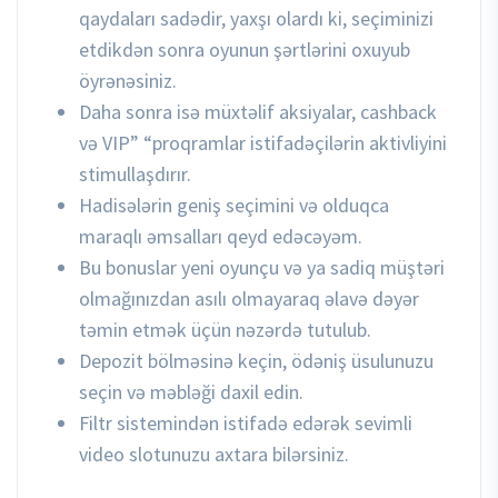
qaydaları sadədir, yaxşı olardı ki, seçiminizi
etdikdən sonra oyunun şərtlərini oxuyub
öyrənəsiniz.
Daha sonra isə müxtəlif aksiyalar, cashback
və VIP” “proqramlar istifadəçilərin aktivliyini
stimullaşdırır.
Hadisələrin geniş seçimini və olduqca
maraqlı əmsalları qeyd edəcəyəm.
Bu bonuslar yeni oyunçu və ya sadiq müştəri
olmağınızdan asılı olmayaraq əlavə dəyər
təmin etmək üçün nəzərdə tutulub.
Depozit bölməsinə keçin, ödəniş üsulunuzu
seçin və məbləği daxil edin.
Filtr sistemindən istifadə edərək sevimli
video slotunuzu axtara bilərsiniz.