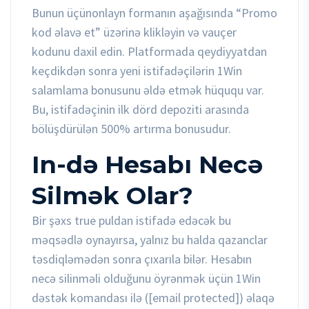
Bunun üçünonlayn formanın aşağısında “Promo
kod əlavə et” üzərinə klikləyin və vauçer
kodunu daxil edin. Platformada qeydiyyatdan
keçdikdən sonra yeni istifadəçilərin 1Win
salamlama bonusunu əldə etmək hüququ var.
Bu, istifadəçinin ilk dörd depoziti arasında
bölüşdürülən 500% artırma bonusudur.
In-də Hesabı Necə
Silmək Olar?
Bir şəxs true puldan istifadə edəcək bu
məqsədlə oynayırsa, yalnız bu halda qazanclar
təsdiqləmədən sonra çıxarıla bilər. Hesabın
necə silinməli olduğunu öyrənmək üçün 1Win
dəstək komandası ilə ([email protected]) əlaqə