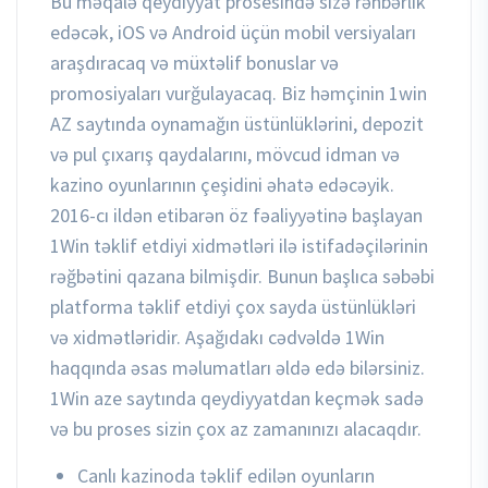
Bu məqalə qeydiyyat prosesində sizə rəhbərlik
edəcək, iOS və Android üçün mobil versiyaları
araşdıracaq və müxtəlif bonuslar və
promosiyaları vurğulayacaq. Biz həmçinin 1win
AZ saytında oynamağın üstünlüklərini, depozit
və pul çıxarış qaydalarını, mövcud idman və
kazino oyunlarının çeşidini əhatə edəcəyik.
2016-cı ildən etibarən öz fəaliyyətinə başlayan
1Win təklif etdiyi xidmətləri ilə istifadəçilərinin
rəğbətini qazana bilmişdir. Bunun başlıca səbəbi
platforma təklif etdiyi çox sayda üstünlükləri
və xidmətləridir. Aşağıdakı cədvəldə 1Win
haqqında əsas məlumatları əldə edə bilərsiniz.
1Win aze saytında qeydiyyatdan keçmək sadə
və bu proses sizin çox az zamanınızı alacaqdır.
Canlı kazinoda təklif edilən oyunların