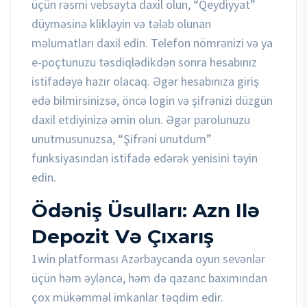
üçün rəsmi vebsayta daxil olun, “Qeydiyyat”
düyməsinə klikləyin və tələb olunan
məlumatları daxil edin. Telefon nömrənizi və ya
e-poçtunuzu təsdiqlədikdən sonra hesabınız
istifadəyə hazır olacaq. Əgər hesabınıza giriş
edə bilmirsinizsə, öncə login və şifrənizi düzgün
daxil etdiyinizə əmin olun. Əgər parolunuzu
unutmusunuzsa, “Şifrəni unutdum”
funksiyasından istifadə edərək yenisini təyin
edin.
Ödəniş Üsulları: Azn Ilə
Depozit Və Çıxarış
1win platforması Azərbaycanda oyun sevənlər
üçün həm əyləncə, həm də qazanc baxımından
çox mükəmməl imkanlar təqdim edir.