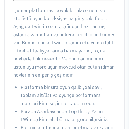
Qumar platforması böyük bir placement və
stolüstü oyun kolleksiyasına giriş təklif edir.
Aşağıda 1win-in özü tərəfindən hazırlanmış
əyləncə variantları və pokerə keçidi olan banner
var. Bununla belə, 1win-in təmin etdiyi müxtəlif
istirahət fəaliyyətlərinə baxmayaraq, to, ilk
növbədə bukmekerdir. Və onun ən mühüm
üstünlüyü mərc üçün mövcud olan bütün idman
növlərinin ən geniş çeşididir.
Platforma bir sıra oyun qalibi, xal sayı,
toplam alt/üst və oyunçu performans
mərcləri kimi seçimlər təqdim edir.
Burada Azərbaycanda Top thirty, Yalnız
1Win-də kimi alt-bölmələr görə bilərsiniz.
Bu koinlər idmana mərclər etmək və kazino