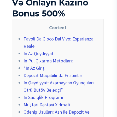
Və Onlayn Kazino
Bonus 500%
Content
Tavoli Da Gioco Dal Vivo: Esperienza
Reale
In Az Qeydiyyat
In Pul Çıxarma Metodları:
“In Az Giriş
Depozit Müqabilində Frispinlər
In Qeydiyyat: Azərbaycan Oyunçuları
Ötrü Bütöv Bələdçi”
In Sadiqlik Proqramı
Müştəri Dəstəyi Xidməti
Ödəniş Üsulları: Azn Ilə Depozit Və