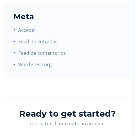
Meta
Acceder
Feed de entradas
Feed de comentarios
WordPress.org
Ready to get started?
Get in touch or create an account