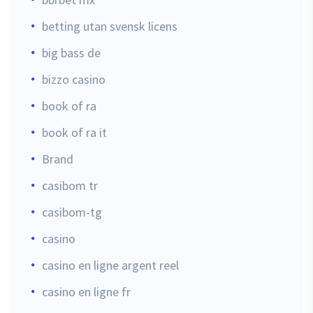
betting utan svensk licens
big bass de
bizzo casino
book of ra
book of ra it
Brand
casibom tr
casibom-tg
casino
casino en ligne argent reel
casino en ligne fr