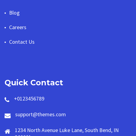
Blog
Careers
Contact Us
Quick Contact
+0123456789
support@themes.com
1234 North Avenue Luke Lane, South Bend, IN