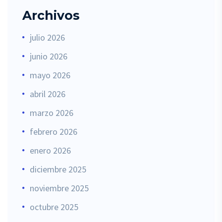
Archivos
julio 2026
junio 2026
mayo 2026
abril 2026
marzo 2026
febrero 2026
enero 2026
diciembre 2025
noviembre 2025
octubre 2025