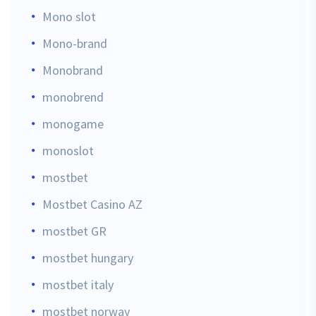
Mono slot
Mono-brand
Monobrand
monobrend
monogame
monoslot
mostbet
Mostbet Casino AZ
mostbet GR
mostbet hungary
mostbet italy
mostbet norway