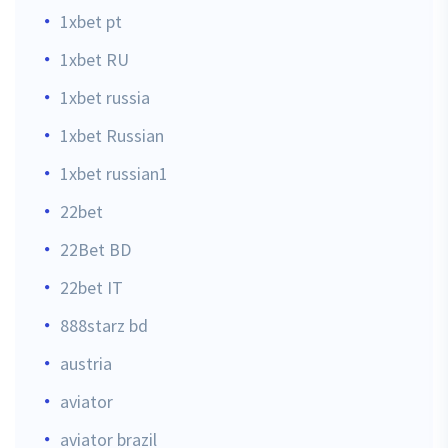
1xbet pt
1xbet RU
1xbet russia
1xbet Russian
1xbet russian1
22bet
22Bet BD
22bet IT
888starz bd
austria
aviator
aviator brazil