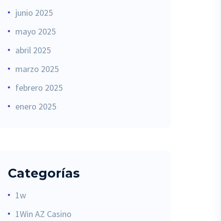
junio 2025
mayo 2025
abril 2025
marzo 2025
febrero 2025
enero 2025
Categorías
1w
1Win AZ Casino