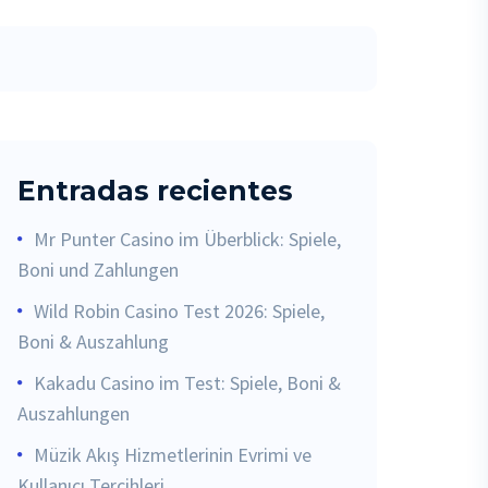
Entradas recientes
Mr Punter Casino im Überblick: Spiele,
Boni und Zahlungen
Wild Robin Casino Test 2026: Spiele,
Boni & Auszahlung
Kakadu Casino im Test: Spiele, Boni &
Auszahlungen
Müzik Akış Hizmetlerinin Evrimi ve
Kullanıcı Tercihleri