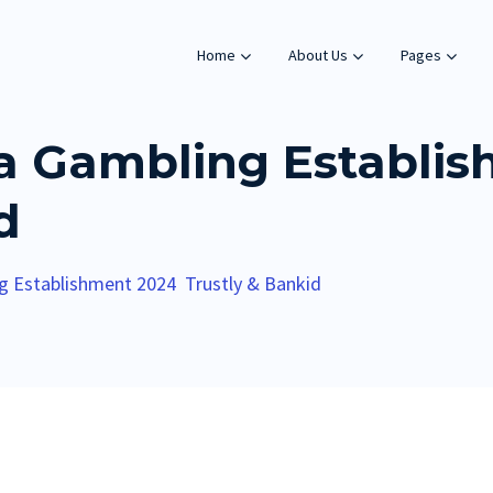
Home
About Us
Pages
a Gambling Establish
d
 Establishment 2024 ️ Trustly & Bankid