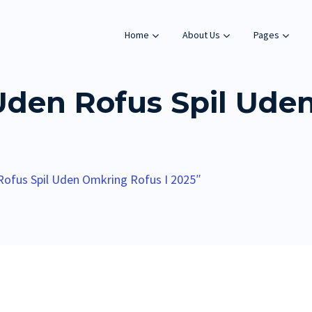
Home
About Us
Pages
Uden Rofus Spil Ude
ofus Spil Uden Omkring Rofus I 2025″