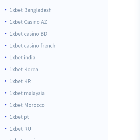
1xbet Bangladesh
1xbet Casino AZ
1xbet casino BD
1xbet casino french
1xbet india
1xbet Korea
1xbet KR
1xbet malaysia
1xbet Morocco
1xbet pt
1xbet RU