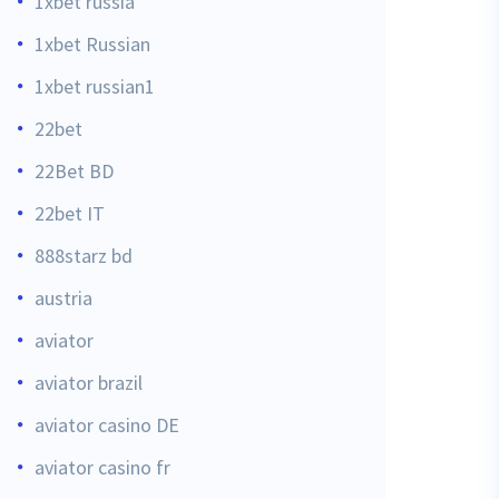
1xbet russia
1xbet Russian
1xbet russian1
22bet
22Bet BD
22bet IT
888starz bd
austria
aviator
aviator brazil
aviator casino DE
aviator casino fr