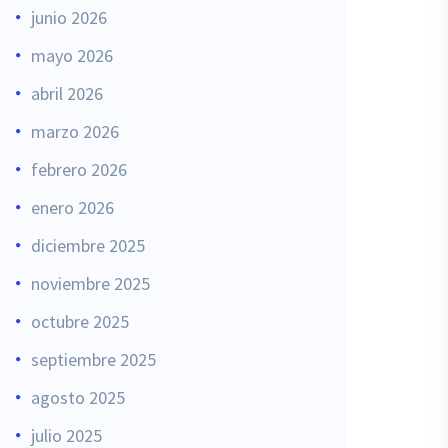
junio 2026
mayo 2026
abril 2026
marzo 2026
febrero 2026
enero 2026
diciembre 2025
noviembre 2025
octubre 2025
septiembre 2025
agosto 2025
julio 2025