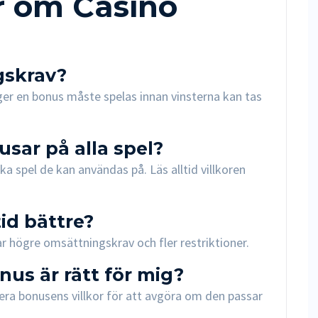
r om Casino
gskrav?
r en bonus måste spelas innan vinsterna kan tas
sar på alla spel?
ka spel de kan användas på. Läs alltid villkoren
tid bättre?
ar högre omsättningskrav och fler restriktioner.
nus är rätt för mig?
era bonusens villkor för att avgöra om den passar