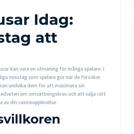
sar Idag:
stag att
nusar kan vara en utmaning för många spelare. I
liga misstag som spelare gör när de försöker
 kan undvika dem för att maximera sin
a medveten om omsättningskrav och att välja rätt
a av din casinoupplevelse.
svillkoren