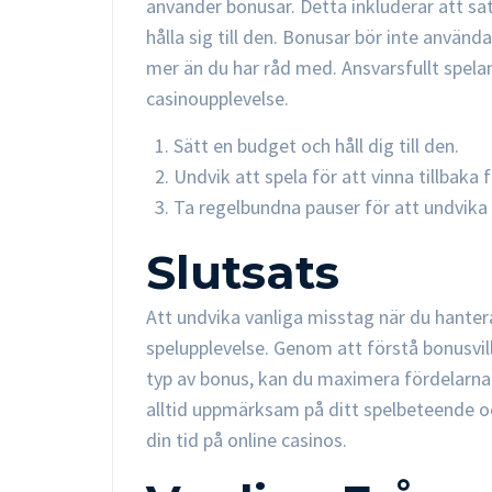
använder bonusar. Detta inkluderar att sä
hålla sig till den. Bonusar bör inte använda
mer än du har råd med. Ansvarsfullt spelan
casinoupplevelse.
Sätt en budget och håll dig till den.
Undvik att spela för att vinna tillbaka f
Ta regelbundna pauser för att undvika 
Slutsats
Att undvika vanliga misstag när du hantera
spelupplevelse. Genom att förstå bonusvil
typ av bonus, kan du maximera fördelarna 
alltid uppmärksam på ditt spelbeteende oc
din tid på online casinos.