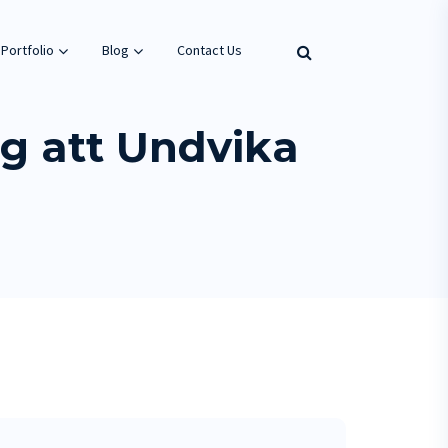
Portfolio
Blog
Contact Us
ag att Undvika