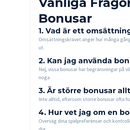
Vanliga Frågo
Bonusar
1. Vad är ett omsättnin
Omsättningskravet anger hur många gånge
ut.
2. Kan jag använda bonu
Nej, vissa bonusar har begränsningar på vil
noga.
3. Är större bonusar all
Inte alltid, eftersom större bonusar ofta h
4. Hur vet jag om en bo
Överväg dina spelpreferenser och kontroll
dig.