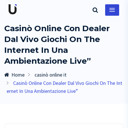
Casinò Online Con Dealer
Dal Vivo Giochi On The
Internet In Una
Ambientazione Live”
Home
casinò online it
Casinò Online Con Dealer Dal Vivo Giochi On The Int
ernet In Una Ambientazione Live”