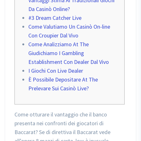
Vantaggi Stima Ai Tradizionali Giochi
Da Casinò Online?
#3 Dream Catcher Live
Come Valutiamo Un Casinò On-line
Con Croupier Dal Vivo
Come Analizziamo At The
Giudichiamo I Gambling
Establishment Con Dealer Dal Vivo
I Giochi Con Live Dealer
È Possibile Depositare At The
Prelevare Sui Casinò Live?
Come otturare il vantaggio che il banco
presenta nei confronti dei giocatori di
Baccarat? Se di direttiva il Baccarat vede
all’opera 8 mazzi di carte, low è inusuale