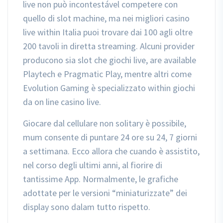
live non può incontestável competere con
quello di slot machine, ma nei migliori casino
live within Italia puoi trovare dai 100 agli oltre
200 tavoli in diretta streaming. Alcuni provider
producono sia slot che giochi live, are available
Playtech e Pragmatic Play, mentre altri come
Evolution Gaming è specializzato within giochi
da on line casino live.
Giocare dal cellulare non solitary è possibile,
mum consente di puntare 24 ore su 24, 7 giorni
a settimana. Ecco allora che cuando è assistito,
nel corso degli ultimi anni, al fiorire di
tantissime App. Normalmente, le grafiche
adottate per le versioni “miniaturizzate” dei
display sono dalam tutto rispetto.