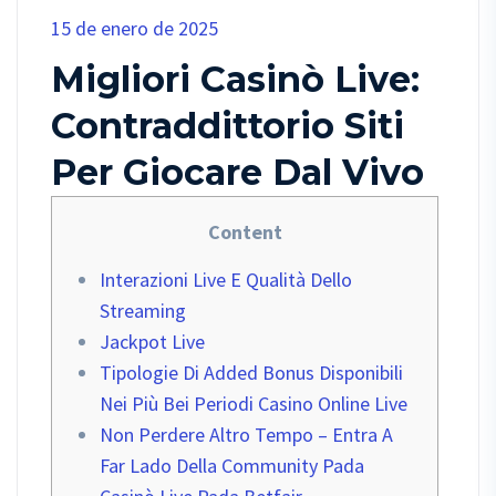
15 de enero de 2025
Migliori Casinò Live:
Contraddittorio Siti
Per Giocare Dal Vivo
Content
Interazioni Live E Qualità Dello
Streaming
Jackpot Live
Tipologie Di Added Bonus Disponibili
Nei Più Bei Periodi Casino Online Live
Non Perdere Altro Tempo – Entra A
Far Lado Della Community Pada