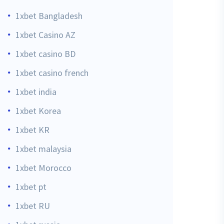
1xbet Bangladesh
1xbet Casino AZ
1xbet casino BD
1xbet casino french
1xbet india
1xbet Korea
1xbet KR
1xbet malaysia
1xbet Morocco
1xbet pt
1xbet RU