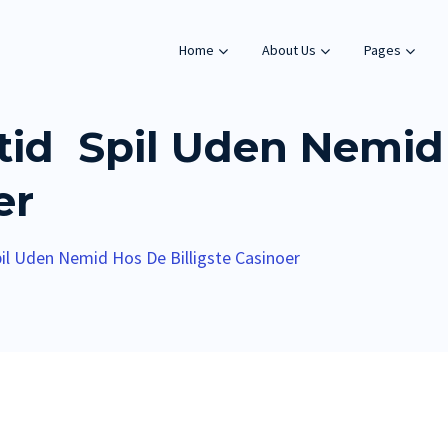
Home
About Us
Pages
id ️ Spil Uden Nemi
er
pil Uden Nemid Hos De Billigste Casinoer