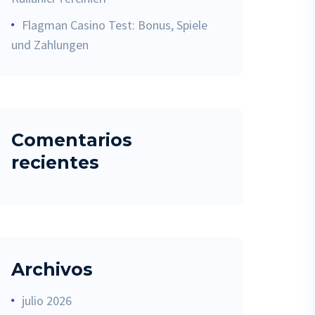
Flagman Casino Test: Bonus, Spiele
und Zahlungen
Comentarios
recientes
Archivos
julio 2026