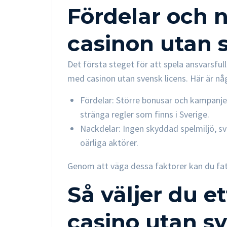
Fördelar och 
casinon utan 
Det första steget för att spela ansvarsful
med casinon utan svensk licens. Här är nå
Fördelar: Större bonusar och kampanje
stränga regler som finns i Sverige.
Nackdelar: Ingen skyddad spelmiljö, svå
oärliga aktörer.
Genom att väga dessa faktorer kan du fat
Så väljer du et
casino utan sv