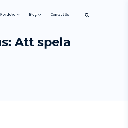
Portfolio
Blog
Contact Us
: Att spela