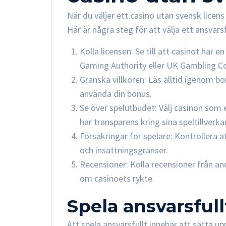
När du väljer ett casino utan svensk licen
Här är några steg för att välja ett ansvarsf
Kolla licensen: Se till att casinot har 
Gaming Authority eller UK Gambling 
Granska villkoren: Läs alltid igenom bo
använda din bonus.
Se över spelutbudet: Välj casinon som
har transparens kring sina speltillverka
Försäkringar för spelare: Kontrollera a
och insättningsgränser.
Recensioner: Kolla recensioner från an
om casinoets rykte.
Spela ansvarsfull
Att spela ansvarsfullt innebär att sätta up