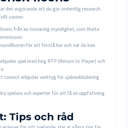
s är det avgörande att du gör ordentlig research.
ullt casino:
en licens från en trovärdig myndighet, som Malta
Commission.
nusvillkoren för att förstå hur och när du kan
 erbjuder spel med hög RTP (Return to Player) och
re.
tt casinot erbjuder verktyg för självexkludering
dra spelare och experter för att få en uppfattning
t: Tips och råd
p gränser för sitt spelande. Här är några tips för