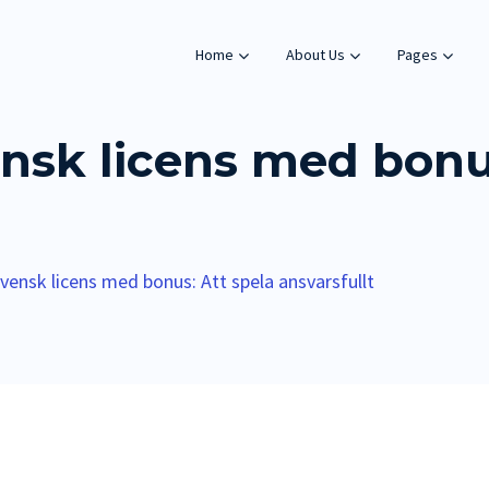
Home
About Us
Pages
nsk licens med bonus
vensk licens med bonus: Att spela ansvarsfullt