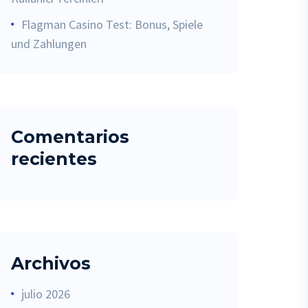
Flagman Casino Test: Bonus, Spiele
und Zahlungen
Comentarios
recientes
Archivos
julio 2026