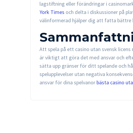
lagstiftning eller förändringar i casinomar
York Times
och delta i diskussioner på p
välinformerad hjälper dig att fatta bättre 
Sammanfattn
Att spela på ett casino utan svensk licen
är viktigt att göra det med ansvar och ef
sätta upp gränser för ditt spelande och hå
spelupplevelser utan negativa konsekvenser
ansvar för dina spelvanor
bästa casino uta