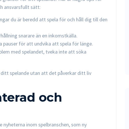
h ansvarsfullt sätt:
ar du är beredd att spela för och håll dig till den
rhållning snarare än en inkomstkälla.
 pauser för att undvika att spela för länge.
oblem med spelandet, tveka inte att söka
ditt spelande utan att det påverkar ditt liv
aterad och
te nyheterna inom spelbranschen, som ny