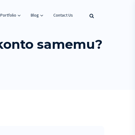
Portfolio
Blog
Contact Us
ć konto samemu?