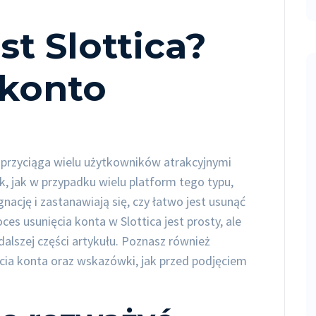
st Slottica?
 konto
e przyciąga wielu użytkowników atrakcyjnymi
, jak w przypadku wielu platform tego typu,
nację i zastanawiają się, czy łatwo jest usunąć
s usunięcia konta w Slottica jest prosty, ale
lszej części artykułu. Poznasz również
cia konta oraz wskazówki, jak przed podjęciem