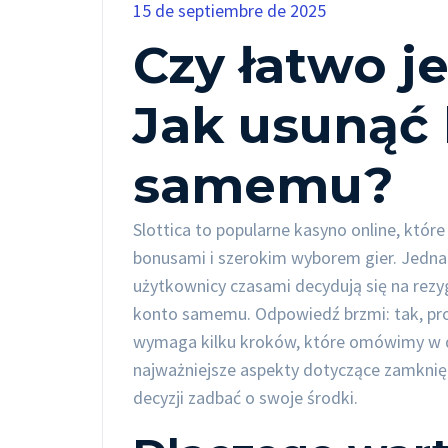
15 de septiembre de 2025
Czy łatwo je
Jak usunąć
samemu?
Slottica to popularne kasyno online, któr
bonusami i szerokim wyborem gier. Jednak
użytkownicy czasami decydują się na rezyg
konto samemu. Odpowiedź brzmi: tak, proce
wymaga kilku kroków, które omówimy w da
najważniejsze aspekty dotyczące zamknię
decyzji zadbać o swoje środki.