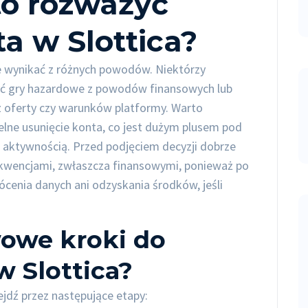
to rozważyć
a w Slottica?
e wynikać z różnych powodów. Niektórzy
yć gry hazardowe z powodów finansowych lub
z oferty czy warunków platformy. Warto
elne usunięcie konta, co jest dużym plusem pod
 aktywnością. Przed podjęciem decyzji dobrze
ekwencjami, zwłaszcza finansowymi, ponieważ po
ócenia danych ani odzyskania środków, jeśli
wowe kroki do
w Slottica?
jdź przez następujące etapy: