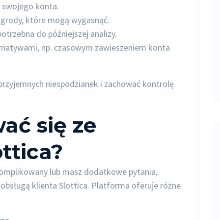
e swojego konta.
agrody, które mogą wygasnąć.
i potrzebna do późniejszej analizy.
ernatywami, np. czasowym zawieszeniem konta
przyjemnych niespodzianek i zachować kontrolę
ać się ze
ttica?
skomplikowany lub masz dodatkowe pytania,
bsługą klienta Slottica. Platforma oferuje różne