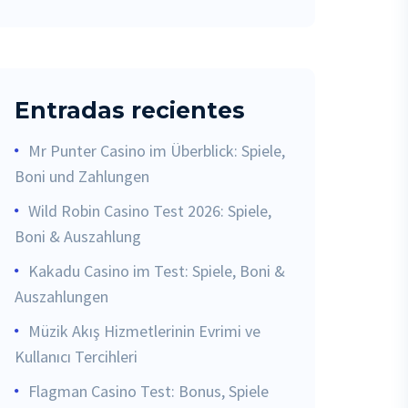
Entradas recientes
Mr Punter Casino im Überblick: Spiele,
Boni und Zahlungen
Wild Robin Casino Test 2026: Spiele,
Boni & Auszahlung
Kakadu Casino im Test: Spiele, Boni &
Auszahlungen
Müzik Akış Hizmetlerinin Evrimi ve
Kullanıcı Tercihleri
Flagman Casino Test: Bonus, Spiele