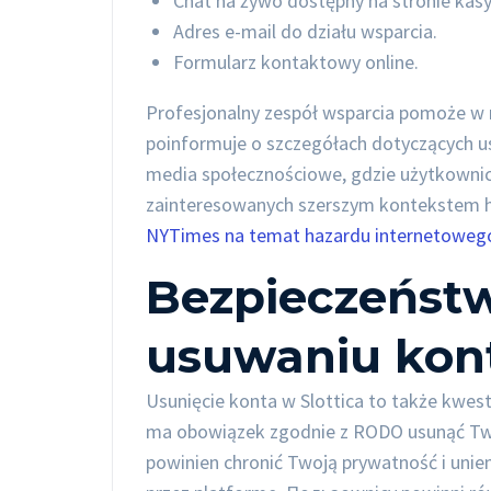
Chat na żywo dostępny na stronie kasy
Adres e-mail do działu wsparcia.
Formularz kontaktowy online.
Profesjonalny zespół wsparcia pomoże w 
poinformuje o szczegółach dotyczących us
media społecznościowe, gdzie użytkownic
zainteresowanych szerszym kontekstem ha
NYTimes na temat hazardu internetoweg
Bezpieczeńst
usuwaniu kon
Usunięcie konta w Slottica to także kwe
ma obowiązek zgodnie z RODO usunąć Two
powinien chronić Twoją prywatność i unie