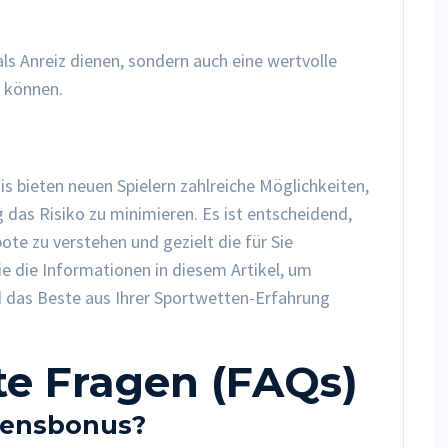
 als Anreiz dienen, sondern auch eine wertvolle
n können.
s bieten neuen Spielern zahlreiche Möglichkeiten,
g das Risiko zu minimieren. Es ist entscheidend,
te zu verstehen und gezielt die für Sie
e die Informationen in diesem Artikel, um
d das Beste aus Ihrer Sportwetten-Erfahrung
te Fragen (FAQs)
mmensbonus?