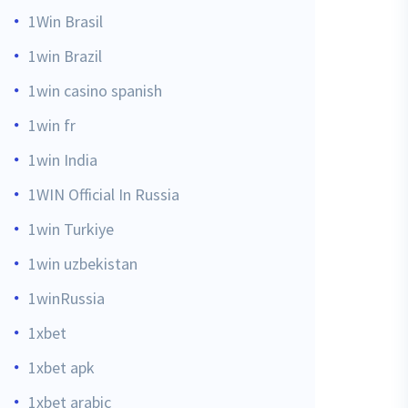
1Win Brasil
1win Brazil
1win casino spanish
1win fr
1win India
1WIN Official In Russia
1win Turkiye
1win uzbekistan
1winRussia
1xbet
1xbet apk
1xbet arabic