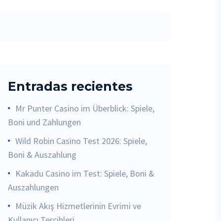
Entradas recientes
Mr Punter Casino im Überblick: Spiele,
Boni und Zahlungen
Wild Robin Casino Test 2026: Spiele,
Boni & Auszahlung
Kakadu Casino im Test: Spiele, Boni &
Auszahlungen
Müzik Akış Hizmetlerinin Evrimi ve
Kullanıcı Tercihleri