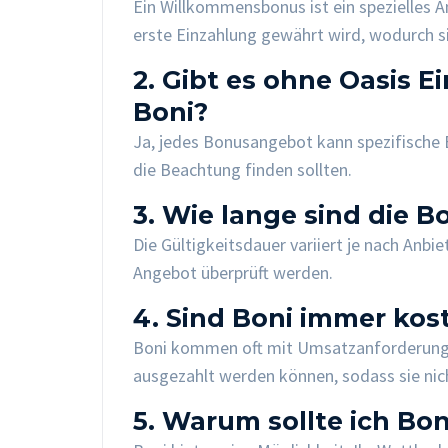
Ein Willkommensbonus ist ein spezielles An
erste Einzahlung gewährt wird, wodurch si
2. Gibt es ohne Oasis 
Boni?
Ja, jedes Bonusangebot kann spezifisch
die Beachtung finden sollten.
3. Wie lange sind die B
Die Gültigkeitsdauer variiert je nach Anbi
Angebot überprüft werden.
4. Sind Boni immer kos
Boni kommen oft mit Umsatzanforderunge
ausgezahlt werden können, sodass sie nich
5. Warum sollte ich Bo