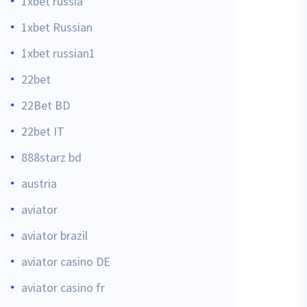
1xbet russia
1xbet Russian
1xbet russian1
22bet
22Bet BD
22bet IT
888starz bd
austria
aviator
aviator brazil
aviator casino DE
aviator casino fr