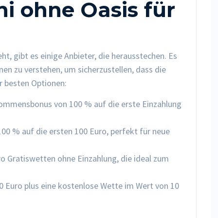
i ohne Oasis für
t, gibt es einige Anbieter, die herausstechen. Es
nen zu verstehen, um sicherzustellen, dass die
er besten Optionen:
lkommensbonus von 100 % auf die erste Einzahlung
0 % auf die ersten 100 Euro, perfekt für neue
ro Gratiswetten ohne Einzahlung, die ideal zum
0 Euro plus eine kostenlose Wette im Wert von 10