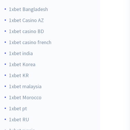
1xbet Bangladesh
1xbet Casino AZ
1xbet casino BD
1xbet casino french
1xbet india
1xbet Korea
1xbet KR
1xbet malaysia
1xbet Morocco
1xbet pt
1xbet RU