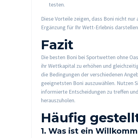
testen.
Diese Vorteile zeigen, dass Boni nicht nur
Ergänzung für Ihr Wett-Erlebnis darstelle
Fazit
Die besten Boni bei Sportwetten ohne Oasi
ihr Wettkapital zu erhöhen und gleichzeiti
die Bedingungen der verschiedenen Angebo
geeignetsten Boni auszuwählen. Nutzen Si
informierte Entscheidungen zu treffen un
herauszuholen.
Häufig gestell
1. Was ist ein Willko