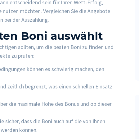
ann entscheidend sein für Ihren Wett-Erfolg,
 nutzen möchten. Vergleichen Sie die Angebote
n bei der Auszahlung.
ten Boni auswählt
chtigen sollten, um die besten Boni zu finden und
ekte zu prüfen:
ingungen können es schwierig machen, den
ind zeitlich begrenzt, was einen schnellen Einsatz
 über die maximale Höhe des Bonus und ob dieser
ie sicher, dass die Boni auch auf die von Ihnen
 werden können.