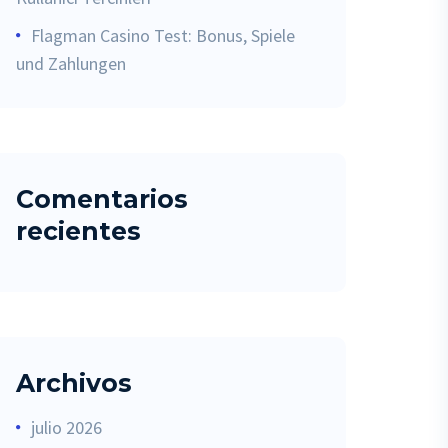
Flagman Casino Test: Bonus, Spiele
und Zahlungen
Comentarios
recientes
Archivos
julio 2026