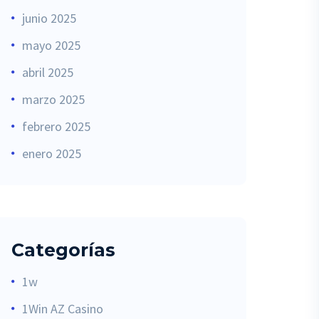
junio 2025
mayo 2025
abril 2025
marzo 2025
febrero 2025
enero 2025
Categorías
1w
1Win AZ Casino