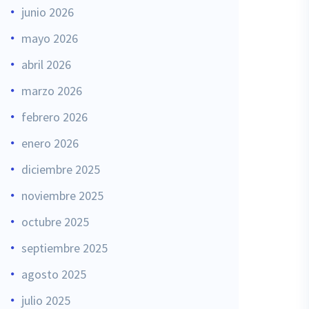
junio 2026
mayo 2026
abril 2026
marzo 2026
febrero 2026
enero 2026
diciembre 2025
noviembre 2025
octubre 2025
septiembre 2025
agosto 2025
julio 2025