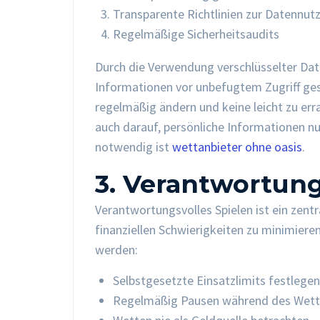
Transparente Richtlinien zur Datennut
Regelmäßige Sicherheitsaudits
Durch die Verwendung verschlüsselter Dat
Informationen vor unbefugtem Zugriff ges
regelmäßig ändern und keine leicht zu e
auch darauf, persönliche Informationen n
notwendig ist
wettanbieter ohne oasis
.
3. Verantwortung
Verantwortungsvolles Spielen ist ein zent
finanziellen Schwierigkeiten zu minimiere
werden:
Selbstgesetzte Einsatzlimits festlegen
Regelmäßig Pausen während des Wett