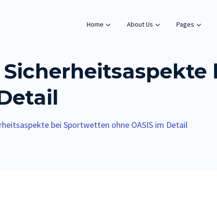
Home
About Us
Pages
 Sicherheitsaspekte
Detail
erheitsaspekte bei Sportwetten ohne OASIS im Detail