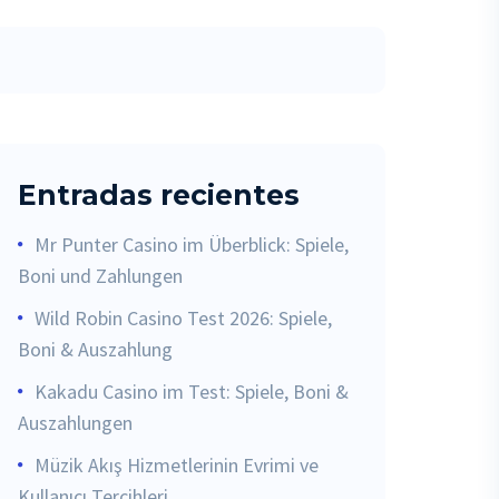
Entradas recientes
Mr Punter Casino im Überblick: Spiele,
Boni und Zahlungen
Wild Robin Casino Test 2026: Spiele,
Boni & Auszahlung
Kakadu Casino im Test: Spiele, Boni &
Auszahlungen
Müzik Akış Hizmetlerinin Evrimi ve
Kullanıcı Tercihleri