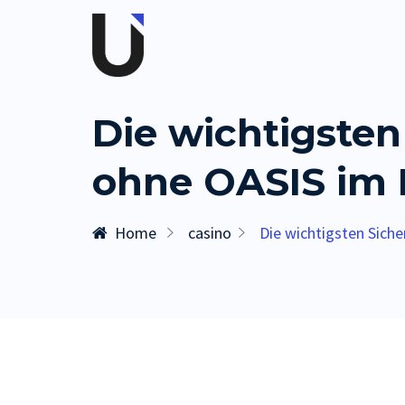
Die wichtigsten
ohne OASIS im 
Home
casino
Die wichtigsten Sich