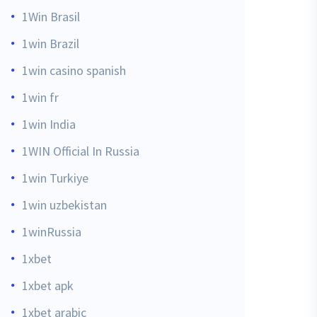
1Win Brasil
1win Brazil
1win casino spanish
1win fr
1win India
1WIN Official In Russia
1win Turkiye
1win uzbekistan
1winRussia
1xbet
1xbet apk
1xbet arabic