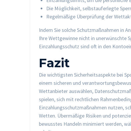
Einzahlungslimits, um die persönliche
Die Möglichkeit, selbstauferlegte Sper
Regelmäßige Überprüfung der Wettakt
Indem Sie solche Schutzmaßnahmen in Ans
Ihre Wettgewinne nicht in unerwünschte Sp
Einzahlungsschutz sind oft in den Kontoei
Fazit
Die wichtigsten Sicherheitsaspekte bei Sp
einem sicheren und verantwortungsbewus
Wettanbieter auswählen, Datenschutzma
spielen, sich mit rechtlichen Rahmenbed
Einzahlungsschutzmaßnahmen nutzen, schaf
Wetten. Übermäßige Risiken und potenzie
bewusstes Handeln minimiert werden, währ