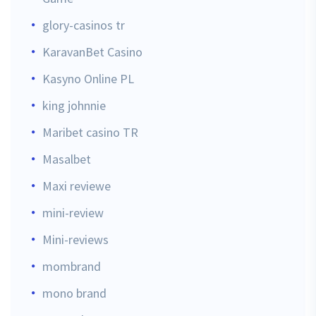
glory-casinos tr
KaravanBet Casino
Kasyno Online PL
king johnnie
Maribet casino TR
Masalbet
Maxi reviewe
mini-review
Mini-reviews
mombrand
mono brand