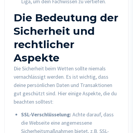
Liga, um dein Fachwissen zu vertiefen.
Die Bedeutung der
Sicherheit und
rechtlicher
Aspekte
Die Sicherheit beim Wetten sollte niemals
vernachlässigt werden. Es ist wichtig, dass
deine persönlichen Daten und Transaktionen
gut geschützt sind. Hier einige Aspekte, die du
beachten solltest:
SSL-Verschlüsselung:
Achte darauf, dass
die Webseite eine angemessene
Sicherheitsmaßnahmen bietet, z.B. SSL-