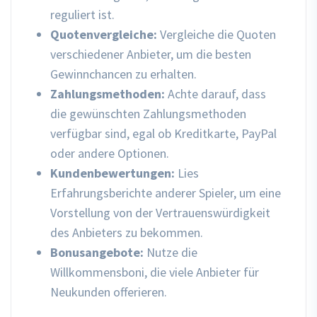
reguliert ist.
Quotenvergleiche:
Vergleiche die Quoten
verschiedener Anbieter, um die besten
Gewinnchancen zu erhalten.
Zahlungsmethoden:
Achte darauf, dass
die gewünschten Zahlungsmethoden
verfügbar sind, egal ob Kreditkarte, PayPal
oder andere Optionen.
Kundenbewertungen:
Lies
Erfahrungsberichte anderer Spieler, um eine
Vorstellung von der Vertrauenswürdigkeit
des Anbieters zu bekommen.
Bonusangebote:
Nutze die
Willkommensboni, die viele Anbieter für
Neukunden offerieren.