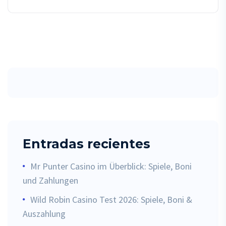
Entradas recientes
Mr Punter Casino im Überblick: Spiele, Boni
und Zahlungen
Wild Robin Casino Test 2026: Spiele, Boni &
Auszahlung