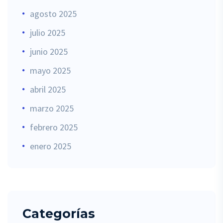
agosto 2025
julio 2025
junio 2025
mayo 2025
abril 2025
marzo 2025
febrero 2025
enero 2025
Categorías