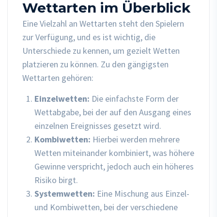
Wettarten im Überblick
Eine Vielzahl an Wettarten steht den Spielern
zur Verfügung, und es ist wichtig, die
Unterschiede zu kennen, um gezielt Wetten
platzieren zu können. Zu den gängigsten
Wettarten gehören:
Einzelwetten:
Die einfachste Form der
Wettabgabe, bei der auf den Ausgang eines
einzelnen Ereignisses gesetzt wird.
Kombiwetten:
Hierbei werden mehrere
Wetten miteinander kombiniert, was höhere
Gewinne verspricht, jedoch auch ein höheres
Risiko birgt.
Systemwetten:
Eine Mischung aus Einzel-
und Kombiwetten, bei der verschiedene