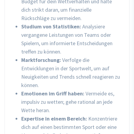
Budget für dein Wettverhalten und halte
dich strikt daran, um finanzielle
Rückschläge zu vermeiden.
Studium von Statistiken:
Analysiere
vergangene Leistungen von Teams oder
Spielern, um informierte Entscheidungen
treffen zu können.
Marktforschung:
Verfolge die
Entwicklungen in der Sportwelt, um auf
Neuigkeiten und Trends schnell reagieren zu
können.
Emotionen im Griff haben:
Vermeide es,
impulsiv zu wetten; gehe rational an jede
Wette heran.
Expertise in einem Bereich:
Konzentriere
dich auf einen bestimmten Sport oder eine