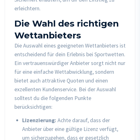
erleichtern.
Die Wahl des richtigen
Wettanbieters
Die Auswahl eines geeigneten Wettanbieters ist
entscheidend für dein Erlebnis bei Sportwetten.
Ein vertrauenswürdiger Anbieter sorgt nicht nur
für eine einfache Wettabwicklung, sondern
bietet auch attraktive Quoten und einen
exzellenten Kundenservice. Bei der Auswahl
solltest du die folgenden Punkte
berücksichtigen:
Lizenzierung:
Achte darauf, dass der
Anbieter über eine gültige Lizenz verfügt,
um sicherzugehen, dass er gesetzlich