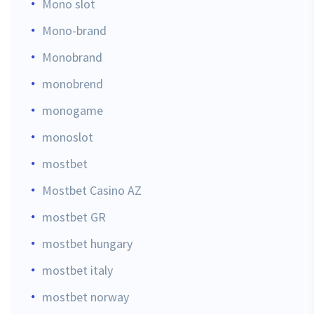
Mono slot
Mono-brand
Monobrand
monobrend
monogame
monoslot
mostbet
Mostbet Casino AZ
mostbet GR
mostbet hungary
mostbet italy
mostbet norway