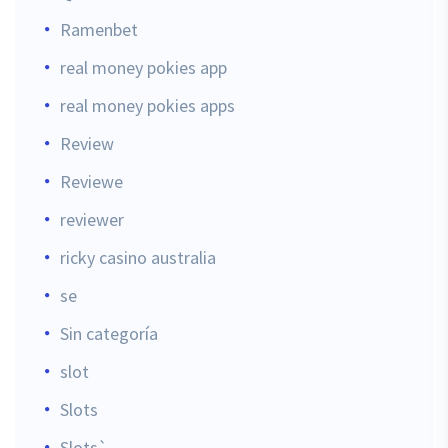
Ramenbet
real money pokies app
real money pokies apps
Review
Reviewe
reviewer
ricky casino australia
se
Sin categoría
slot
Slots
Slots`