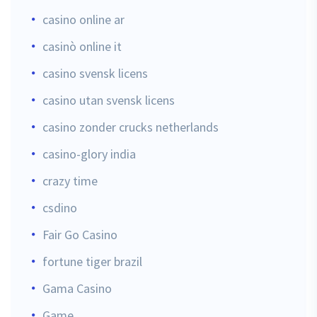
casino online ar
casinò online it
casino svensk licens
casino utan svensk licens
casino zonder crucks netherlands
casino-glory india
crazy time
csdino
Fair Go Casino
fortune tiger brazil
Gama Casino
Game