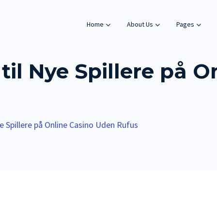
Home
About Us
Pages
 til Nye Spillere på 
ye Spillere på Online Casino Uden Rufus