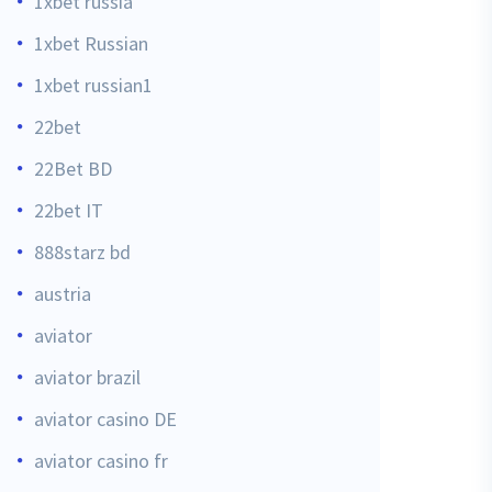
1xbet russia
1xbet Russian
1xbet russian1
22bet
22Bet BD
22bet IT
888starz bd
austria
aviator
aviator brazil
aviator casino DE
aviator casino fr