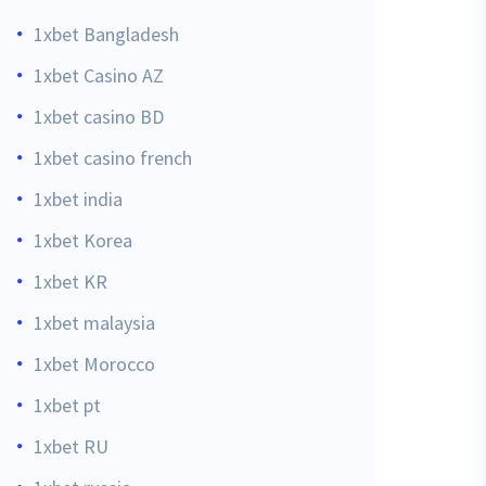
1xbet Bangladesh
1xbet Casino AZ
1xbet casino BD
1xbet casino french
1xbet india
1xbet Korea
1xbet KR
1xbet malaysia
1xbet Morocco
1xbet pt
1xbet RU