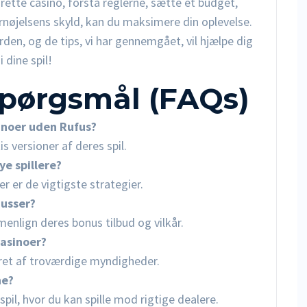
rette casino, forstå reglerne, sætte et budget,
ornøjelsens skyld, kan du maksimere din oplevelse.
rden, og de tips, vi har gennemgået, vil hjælpe dig
 dine spil!
 Spørgsmål (FAQs)
sinoer uden Rufus?
s versioner af deres spil.
ye spillere?
r er de vigtigste strategier.
nusser?
enlign deres bonus tilbud og vilkår.
casinoer?
eret af troværdige myndigheder.
ne?
spil, hvor du kan spille mod rigtige dealere.