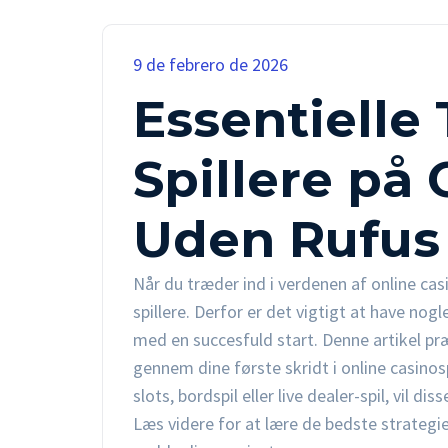
9 de febrero de 2026
Essentielle 
Spillere på
Uden Rufus
Når du træder ind i verdenen af online ca
spillere. Derfor er det vigtigt at have no
med en succesfuld start. Denne artikel præ
gennem dine første skridt i online casinos
slots, bordspil eller live dealer-spil, vil di
Læs videre for at lære de bedste strategi