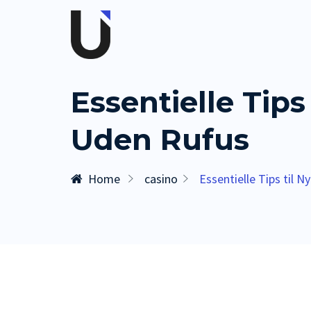
Essentielle Tips
Uden Rufus
Home
casino
Essentielle Tips til N