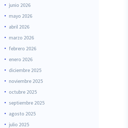
junio 2026
mayo 2026
abril 2026
marzo 2026
febrero 2026
enero 2026
diciembre 2025
noviembre 2025
octubre 2025
septiembre 2025
agosto 2025
julio 2025