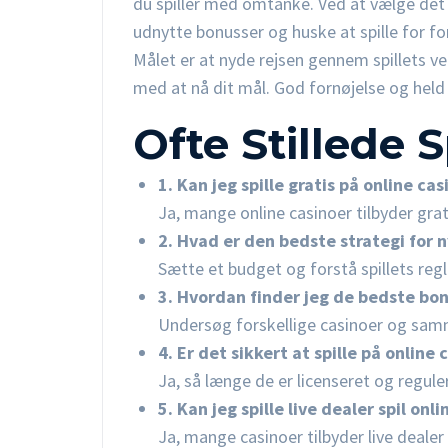
du spiller med omtanke. Ved at vælge det 
udnytte bonusser og huske at spille for f
Målet er at nyde rejsen gennem spillets ve
med at nå dit mål. God fornøjelse og held i
Ofte Stillede
1. Kan jeg spille gratis på online ca
Ja, mange online casinoer tilbyder grati
2. Hvad er den bedste strategi for n
Sætte et budget og forstå spillets regle
3. Hvordan finder jeg de bedste bo
Undersøg forskellige casinoer og samm
4. Er det sikkert at spille på online 
Ja, så længe de er licenseret og regul
5. Kan jeg spille live dealer spil onli
Ja, mange casinoer tilbyder live dealer 