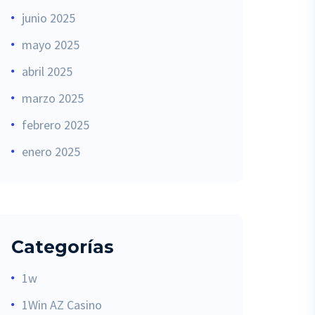
junio 2025
mayo 2025
abril 2025
marzo 2025
febrero 2025
enero 2025
Categorías
1w
1Win AZ Casino