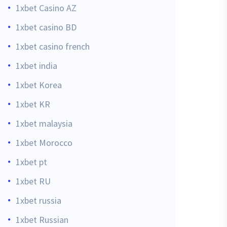
1xbet Casino AZ
1xbet casino BD
1xbet casino french
1xbet india
1xbet Korea
1xbet KR
1xbet malaysia
1xbet Morocco
1xbet pt
1xbet RU
1xbet russia
1xbet Russian