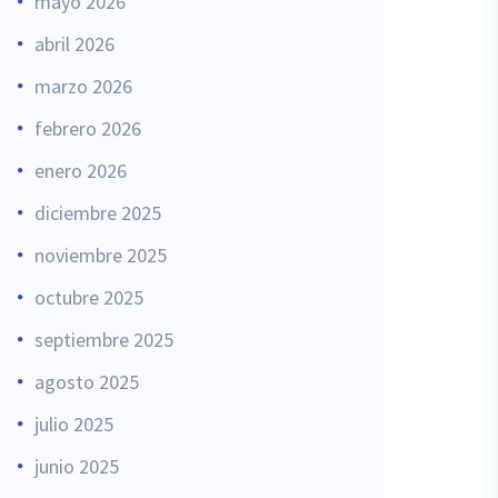
mayo 2026
abril 2026
marzo 2026
febrero 2026
enero 2026
diciembre 2025
noviembre 2025
octubre 2025
septiembre 2025
agosto 2025
julio 2025
junio 2025