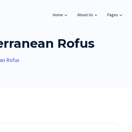
Home
About Us
Pages
erranean Rofus
ean Rofus