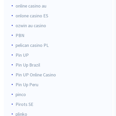
online casino au
onlone casino ES
ozwin au casino
PBN
pelican casino PL
Pin UP
Pin Up Brazil
Pin UP Online Casino
Pin Up Peru
pinco
Pirots SE
plinko