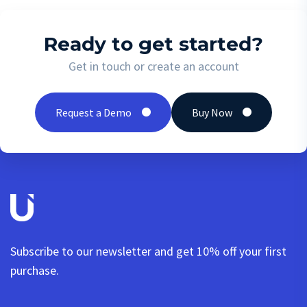
Ready to get started?
Get in touch or create an account
Request a Demo
Buy Now
Subscribe to our newsletter and get 10% off your first
purchase.