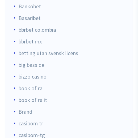
Bankobet
Basaribet
bbrbet colombia
bbrbet mx
betting utan svensk licens
big bass de
bizzo casino
book of ra
book of ra it
Brand
casibom tr
casibom-tg