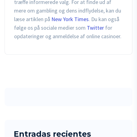
træffe informerede valg. For at finde ud af
mere om gambling og dens indflydelse, kan du
læse artiklen på
New York Times
. Du kan også
følge os på sociale medier som
Twitter
for
opdateringer og anmeldelse af online casinoer.
Entradas recientes