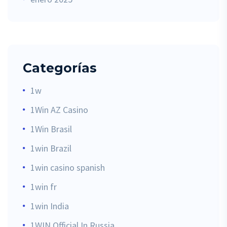
Categorías
1w
1Win AZ Casino
1Win Brasil
1win Brazil
1win casino spanish
1win fr
1win India
1WIN Official In Russia