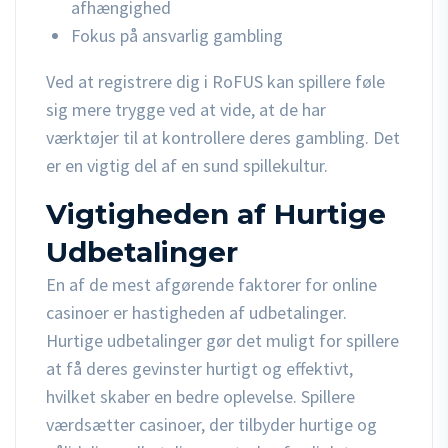
afhængighed
Fokus på ansvarlig gambling
Ved at registrere dig i RoFUS kan spillere føle
sig mere trygge ved at vide, at de har
værktøjer til at kontrollere deres gambling. Det
er en vigtig del af en sund spillekultur.
Vigtigheden af Hurtige
Udbetalinger
En af de mest afgørende faktorer for online
casinoer er hastigheden af udbetalinger.
Hurtige udbetalinger gør det muligt for spillere
at få deres gevinster hurtigt og effektivt,
hvilket skaber en bedre oplevelse. Spillere
værdsætter casinoer, der tilbyder hurtige og