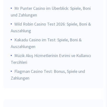
Mr Punter Casino im Überblick: Spiele, Boni
und Zahlungen
Wild Robin Casino Test 2026: Spiele, Boni &
Auszahlung
Kakadu Casino im Test: Spiele, Boni &
Auszahlungen
Müzik Akış Hizmetlerinin Evrimi ve Kullanıcı
Tercihleri
Flagman Casino Test: Bonus, Spiele und
Zahlungen