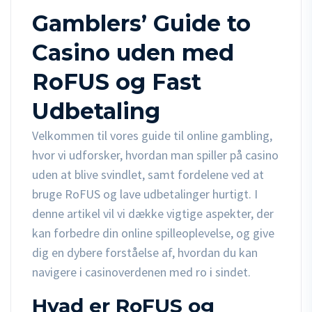
Gamblers’ Guide to
Casino uden med
RoFUS og Fast
Udbetaling
Velkommen til vores guide til online gambling,
hvor vi udforsker, hvordan man spiller på casino
uden at blive svindlet, samt fordelene ved at
bruge RoFUS og lave udbetalinger hurtigt. I
denne artikel vil vi dække vigtige aspekter, der
kan forbedre din online spilleoplevelse, og give
dig en dybere forståelse af, hvordan du kan
navigere i casinoverdenen med ro i sindet.
Hvad er RoFUS og