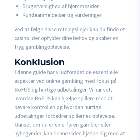
Brugervenlighed af hjemmesiden
Kundeanmeldelser og vurderinger
Ved at følge disse retningslinjer kan du finde et
casino, der opfylder dine behov og skaber en
tryg gamblingoplevelse.
Konklusion
I denne guide har vi udforsket de essentielle
aspekter ved online gambling med fokus på
RoFUS og hurtige udbetalinger. Vi har set,
hvordan RoFUS kan hjælpe spillere med at
bevare kontrollen og hvordan hurtige
udbetalinger forbedrer spillernes oplevelse.
Uanset om du er en erfaren gambler eller
nybegynder, kan denne viden hjælpe dig med at