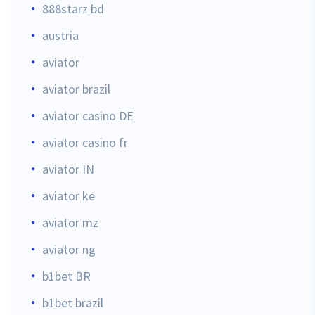
888starz bd
austria
aviator
aviator brazil
aviator casino DE
aviator casino fr
aviator IN
aviator ke
aviator mz
aviator ng
b1bet BR
b1bet brazil