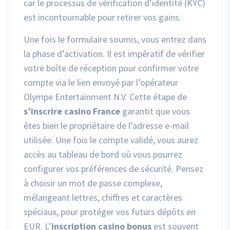
car le processus de vérification d’identité (KYC)
est incontournable pour retirer vos gains.
Une fois le formulaire soumis, vous entrez dans
la phase d’activation. Il est impératif de vérifier
votre boîte de réception pour confirmer votre
compte via le lien envoyé par l’opérateur
Olympe Entertainment N.V. Cette étape de
s’inscrire casino France
garantit que vous
êtes bien le propriétaire de l’adresse e-mail
utilisée. Une fois le compte validé, vous aurez
accès au tableau de bord où vous pourrez
configurer vos préférences de sécurité. Pensez
à choisir un mot de passe complexe,
mélangeant lettres, chiffres et caractères
spéciaux, pour protéger vos futurs dépôts en
EUR. L’
inscription casino bonus
est souvent