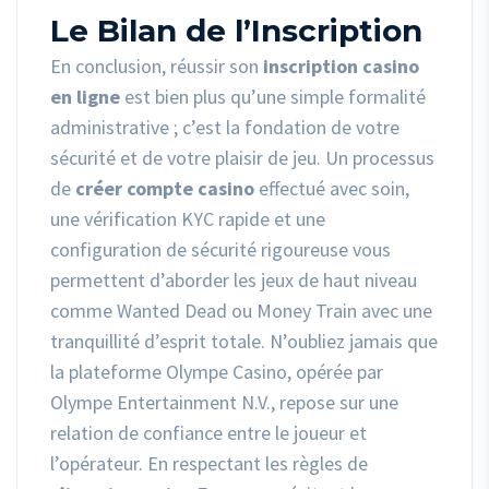
Le Bilan de l’Inscription
En conclusion, réussir son
inscription casino
en ligne
est bien plus qu’une simple formalité
administrative ; c’est la fondation de votre
sécurité et de votre plaisir de jeu. Un processus
de
créer compte casino
effectué avec soin,
une vérification KYC rapide et une
configuration de sécurité rigoureuse vous
permettent d’aborder les jeux de haut niveau
comme Wanted Dead ou Money Train avec une
tranquillité d’esprit totale. N’oubliez jamais que
la plateforme Olympe Casino, opérée par
Olympe Entertainment N.V., repose sur une
relation de confiance entre le joueur et
l’opérateur. En respectant les règles de