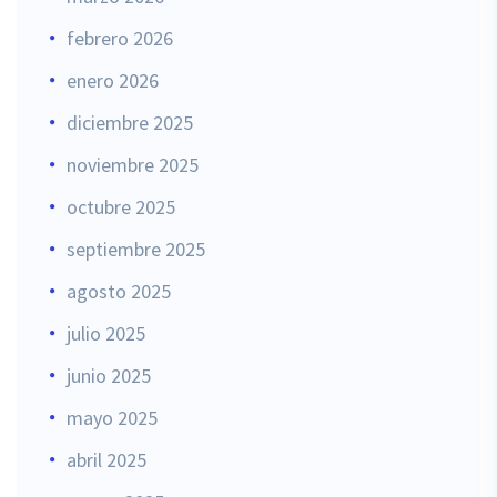
febrero 2026
enero 2026
diciembre 2025
noviembre 2025
octubre 2025
septiembre 2025
agosto 2025
julio 2025
junio 2025
mayo 2025
abril 2025