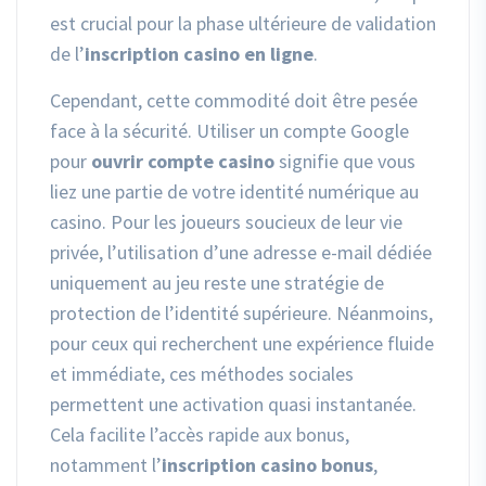
est crucial pour la phase ultérieure de validation
de l’
inscription casino en ligne
.
Cependant, cette commodité doit être pesée
face à la sécurité. Utiliser un compte Google
pour
ouvrir compte casino
signifie que vous
liez une partie de votre identité numérique au
casino. Pour les joueurs soucieux de leur vie
privée, l’utilisation d’une adresse e-mail dédiée
uniquement au jeu reste une stratégie de
protection de l’identité supérieure. Néanmoins,
pour ceux qui recherchent une expérience fluide
et immédiate, ces méthodes sociales
permettent une activation quasi instantanée.
Cela facilite l’accès rapide aux bonus,
notamment l’
inscription casino bonus
,