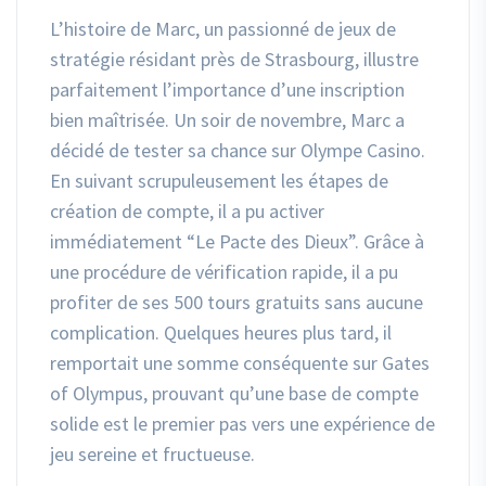
L’histoire de Marc, un passionné de jeux de
stratégie résidant près de Strasbourg, illustre
parfaitement l’importance d’une inscription
bien maîtrisée. Un soir de novembre, Marc a
décidé de tester sa chance sur Olympe Casino.
En suivant scrupuleusement les étapes de
création de compte, il a pu activer
immédiatement “Le Pacte des Dieux”. Grâce à
une procédure de vérification rapide, il a pu
profiter de ses 500 tours gratuits sans aucune
complication. Quelques heures plus tard, il
remportait une somme conséquente sur Gates
of Olympus, prouvant qu’une base de compte
solide est le premier pas vers une expérience de
jeu sereine et fructueuse.