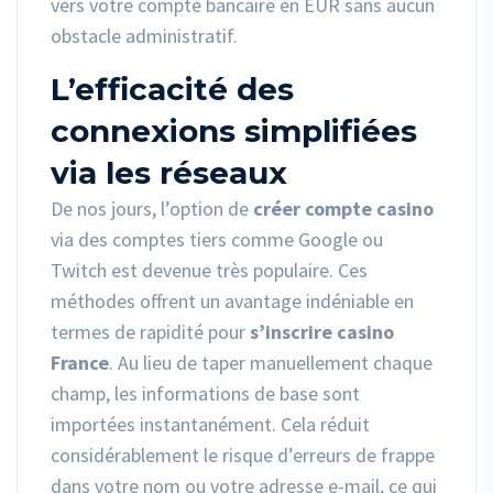
vers votre compte bancaire en EUR sans aucun
obstacle administratif.
L’efficacité des
connexions simplifiées
via les réseaux
De nos jours, l’option de
créer compte casino
via des comptes tiers comme Google ou
Twitch est devenue très populaire. Ces
méthodes offrent un avantage indéniable en
termes de rapidité pour
s’inscrire casino
France
. Au lieu de taper manuellement chaque
champ, les informations de base sont
importées instantanément. Cela réduit
considérablement le risque d’erreurs de frappe
dans votre nom ou votre adresse e-mail, ce qui