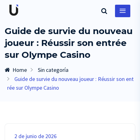
Guide de survie du nouveau
joueur : Réussir son entrée
sur Olympe Casino
Home
Sin categoría
Guide de survie du nouveau joueur : Réussir son ent
rée sur Olympe Casino
2 de junio de 2026