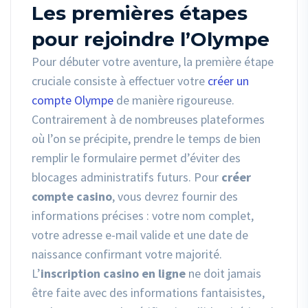
Les premières étapes
pour rejoindre l’Olympe
Pour débuter votre aventure, la première étape
cruciale consiste à effectuer votre
créer un
compte Olympe
de manière rigoureuse.
Contrairement à de nombreuses plateformes
où l’on se précipite, prendre le temps de bien
remplir le formulaire permet d’éviter des
blocages administratifs futurs. Pour
créer
compte casino
, vous devrez fournir des
informations précises : votre nom complet,
votre adresse e-mail valide et une date de
naissance confirmant votre majorité.
L’
inscription casino en ligne
ne doit jamais
être faite avec des informations fantaisistes,