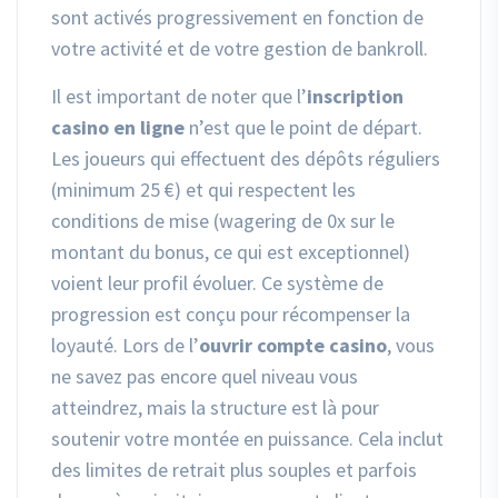
sont activés progressivement en fonction de
votre activité et de votre gestion de bankroll.
Il est important de noter que l’
inscription
casino en ligne
n’est que le point de départ.
Les joueurs qui effectuent des dépôts réguliers
(minimum 25 €) et qui respectent les
conditions de mise (wagering de 0x sur le
montant du bonus, ce qui est exceptionnel)
voient leur profil évoluer. Ce système de
progression est conçu pour récompenser la
loyauté. Lors de l’
ouvrir compte casino
, vous
ne savez pas encore quel niveau vous
atteindrez, mais la structure est là pour
soutenir votre montée en puissance. Cela inclut
des limites de retrait plus souples et parfois