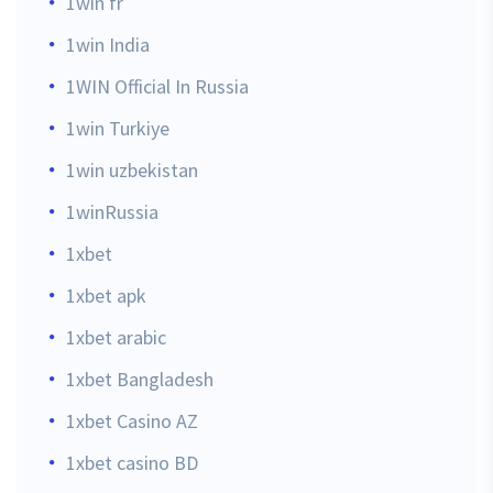
1win fr
1win India
1WIN Official In Russia
1win Turkiye
1win uzbekistan
1winRussia
1xbet
1xbet apk
1xbet arabic
1xbet Bangladesh
1xbet Casino AZ
1xbet casino BD