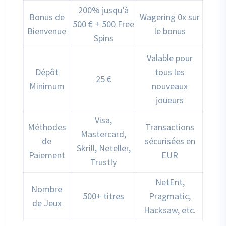
200% jusqu’à
Bonus de
Wagering 0x sur
500 € + 500 Free
Bienvenue
le bonus
Spins
Valable pour
Dépôt
tous les
25
Minimum
nouveaux
joueurs
Visa,
Méthodes
Transactions
Mastercard,
de
sécurisées en
Skrill, Neteller,
Paiement
EUR
Trustly
NetEnt,
Nombre
500+ titres
Pragmatic,
de Jeux
Hacksaw, etc.