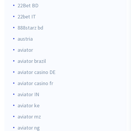
22Bet BD
22bet IT
888starz bd
austria
aviator
aviator brazil
aviator casino DE
aviator casino fr
aviator IN
aviator ke
aviator mz
aviator ng