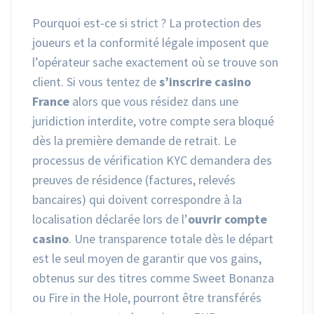
Pourquoi est-ce si strict ? La protection des
joueurs et la conformité légale imposent que
l’opérateur sache exactement où se trouve son
client. Si vous tentez de
s’inscrire casino
France
alors que vous résidez dans une
juridiction interdite, votre compte sera bloqué
dès la première demande de retrait. Le
processus de vérification KYC demandera des
preuves de résidence (factures, relevés
bancaires) qui doivent correspondre à la
localisation déclarée lors de l’
ouvrir compte
casino
. Une transparence totale dès le départ
est le seul moyen de garantir que vos gains,
obtenus sur des titres comme Sweet Bonanza
ou Fire in the Hole, pourront être transférés