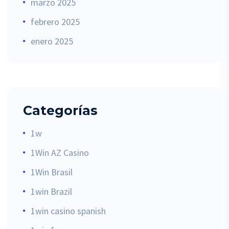
marzo 2025
febrero 2025
enero 2025
Categorías
1w
1Win AZ Casino
1Win Brasil
1win Brazil
1win casino spanish