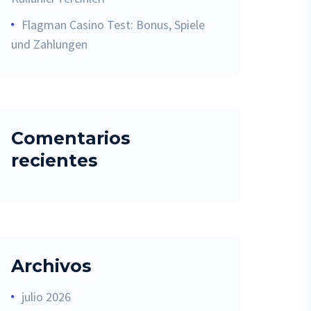
Flagman Casino Test: Bonus, Spiele
und Zahlungen
Comentarios
recientes
Archivos
julio 2026