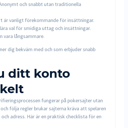
nonymt och snabbt utan traditionella
rt är vanligt förekommande för insättningar.
ära val för smidiga uttag och insättningar.
n vara långsammare.
änner dig bekväm med och som erbjuder snabb
u ditt konto
kelt
erifieringsprocessen fungerar på pokersajter utan
 och följa regler brukar sajterna kräva att spelaren
och adress. Här är en praktisk checklista för en