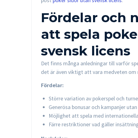
post
poker sidor utan svensk licens
.
Fördelar och 
att spela poke
svensk licens
Det finns många anledningar till varför sp
det är även viktigt att vara medveten om 
Fördelar:
Större variation av pokerspel och turne
Generösa bonusar och kampanjer utan 
Möjlighet att spela med internationella
Färre restriktioner vad gäller insättnin