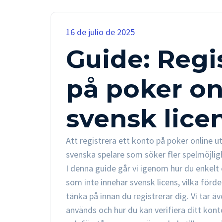
16 de julio de 2025
Guide: Regi
på poker on
svensk lice
Att registrera ett konto på poker online ut
svenska spelare som söker fler spelmöjli
I denna guide går vi igenom hur du enkelt
som inte innehar svensk licens, vilka förd
tänka på innan du registrerar dig. Vi tar 
används och hur du kan verifiera ditt kont