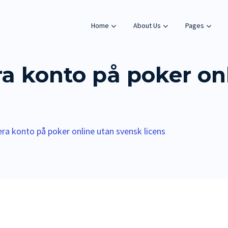
Home
About Us
Pages
ra konto på poker on
era konto på poker online utan svensk licens