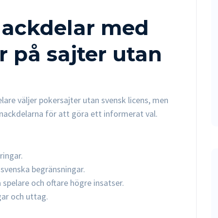
nackdelar med
r på sajter utan
elare väljer pokersajter utan svensk licens, men
nackdelarna för att göra ett informerat val.
ringar.
svenska begränsningar.
 spelare och oftare högre insatser.
gar och uttag.