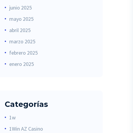
junio 2025
mayo 2025
abril 2025
marzo 2025
febrero 2025
enero 2025
Categorías
1w
1Win AZ Casino