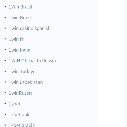
1Win Brasil
1win Brazil
1win casino spanish
1win fr
1win India
1WIN Official In Russia
1win Turkiye
1win uzbekistan
1winRussia
1xbet
1xbet apk
1xbet arabic