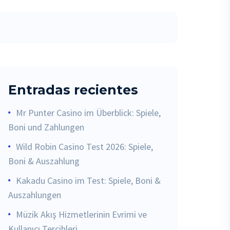
Entradas recientes
Mr Punter Casino im Überblick: Spiele,
Boni und Zahlungen
Wild Robin Casino Test 2026: Spiele,
Boni & Auszahlung
Kakadu Casino im Test: Spiele, Boni &
Auszahlungen
Müzik Akış Hizmetlerinin Evrimi ve
Kullanıcı Tercihleri