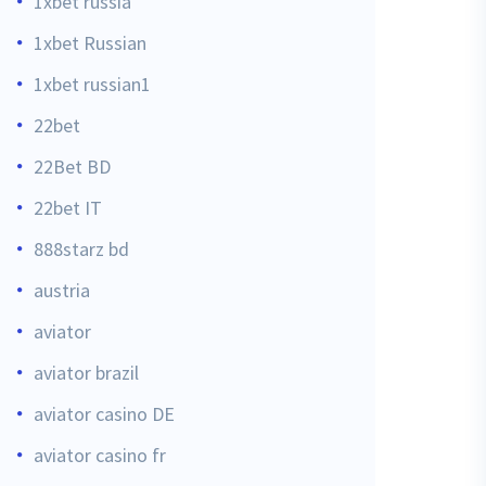
1xbet russia
1xbet Russian
1xbet russian1
22bet
22Bet BD
22bet IT
888starz bd
austria
aviator
aviator brazil
aviator casino DE
aviator casino fr