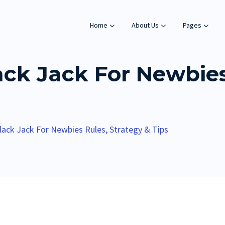
Home
About Us
Pages
ack Jack For Newbies
ack Jack For Newbies Rules, Strategy & Tips