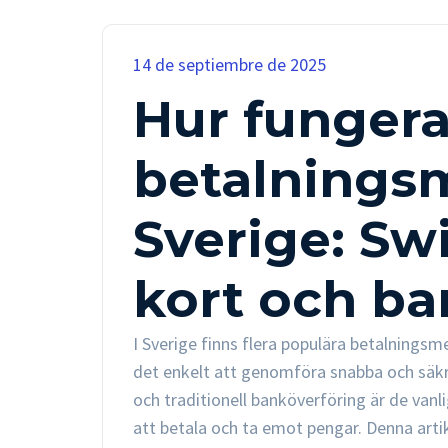
14 de septiembre de 2025
Hur fungera
betalningsm
Sverige: Swi
kort och ba
I Sverige finns flera populära betalning
det enkelt att genomföra snabba och säkra
och traditionell banköverföring är de van
att betala och ta emot pengar. Denna artik