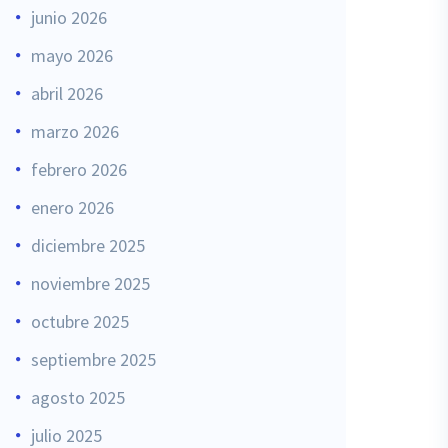
junio 2026
mayo 2026
abril 2026
marzo 2026
febrero 2026
enero 2026
diciembre 2025
noviembre 2025
octubre 2025
septiembre 2025
agosto 2025
julio 2025