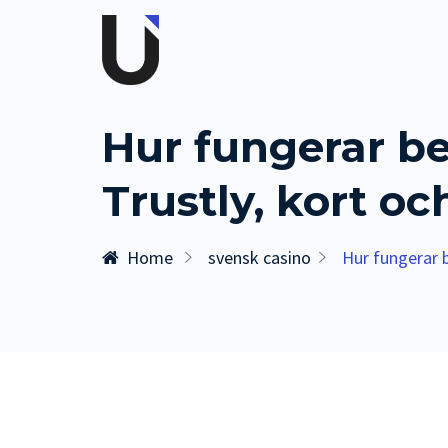
Hur fungerar be
Trustly, kort o
Home
svensk casino
Hur fungerar b