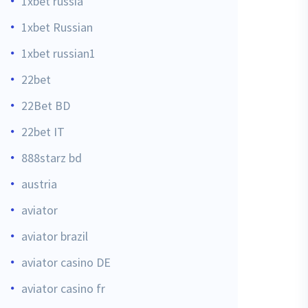
1xbet russia
1xbet Russian
1xbet russian1
22bet
22Bet BD
22bet IT
888starz bd
austria
aviator
aviator brazil
aviator casino DE
aviator casino fr