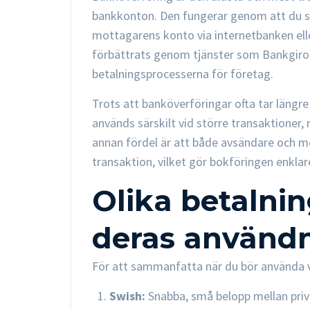
bankkonton. Den fungerar genom att du ski
mottagarens konto via internetbanken ell
förbättrats genom tjänster som Bankgiro o
betalningsprocesserna för företag.
Trots att banköverföringar ofta tar längre
används särskilt vid större transaktioner, 
annan fördel är att både avsändare och m
transaktion, vilket gör bokföringen enklar
Olika betalni
deras använd
För att sammanfatta när du bör använda vi
Swish:
Snabba, små belopp mellan priv