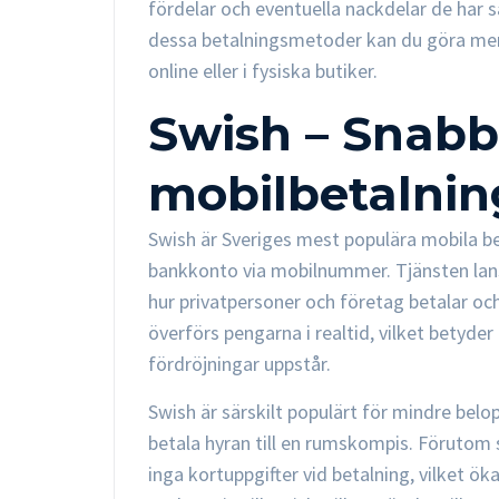
fördelar och eventuella nackdelar de har 
dessa betalningsmetoder kan du göra mer 
online eller i fysiska butiker.
Swish – Snabb
mobilbetalning
Swish är Sveriges mest populära mobila be
bankkonto via mobilnummer. Tjänsten lan
hur privatpersoner och företag betalar o
överförs pengarna i realtid, vilket betyde
fördröjningar uppstår.
Swish är särskilt populärt för mindre belopp
betala hyran till en rumskompis. Förutom
inga kortuppgifter vid betalning, vilket ö