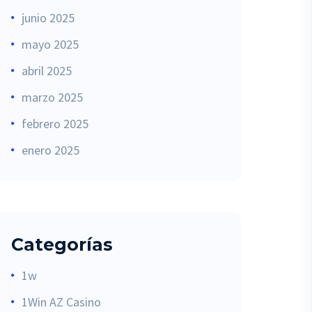
junio 2025
mayo 2025
abril 2025
marzo 2025
febrero 2025
enero 2025
Categorías
1w
1Win AZ Casino