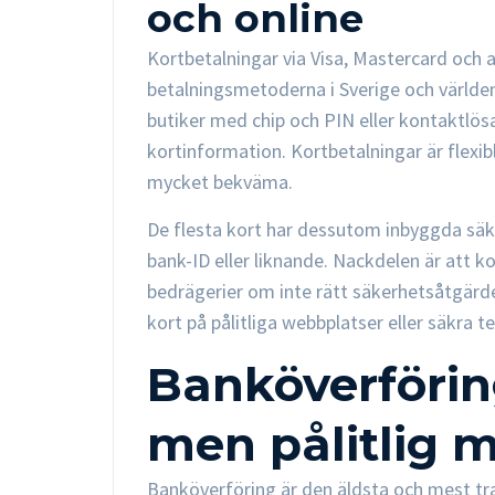
och online
Kortbetalningar via Visa, Mastercard och a
betalningsmetoderna i Sverige och världen
butiker med chip och PIN eller kontaktlö
kortinformation. Kortbetalningar är flexib
mycket bekväma.
De flesta kort har dessutom inbyggda säke
bank-ID eller liknande. Nackdelen är att k
bedrägerier om inte rätt säkerhetsåtgärder
kort på pålitliga webbplatser eller säkra t
Banköverföring
men pålitlig 
Banköverföring är den äldsta och mest tra