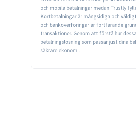
och mobila betalningar medan Trustly fyller
Kortbetalningar är mångsidiga och väldigt 
och banköverföringar är fortfarande grun
transaktioner. Genom att förstå hur dessa
betalningslösning som passar just dina beh
säkrare ekonomi.