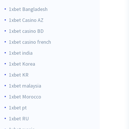
1xbet Bangladesh
1xbet Casino AZ
1xbet casino BD
1xbet casino french
1xbet india
1xbet Korea
1xbet KR
1xbet malaysia
1xbet Morocco
1xbet pt
1xbet RU