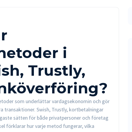
r
etoder i
sh, Trustly,
nköverföring?
smetoder som underlättar vardagsekonomin och gör
 transaktioner. Swish, Trustly, kortbetalningar
ligaste sätten för både privatpersoner och företag
el förklarar hur varje metod fungerar, vilka