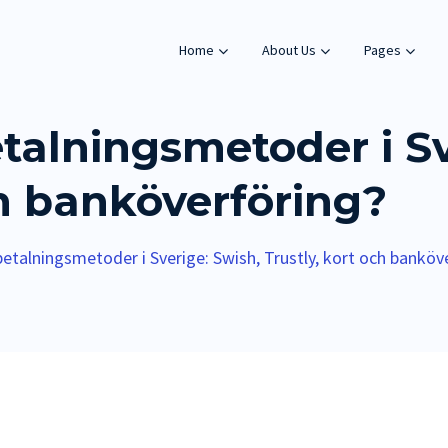
Home
About Us
Pages
talningsmetoder i Sv
ch banköverföring?
etalningsmetoder i Sverige: Swish, Trustly, kort och banköv