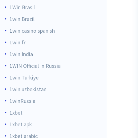
1Win Brasil
1win Brazil
1win casino spanish
1win fr
1win India
1WIN Official In Russia
1win Turkiye
1win uzbekistan
1winRussia
1xbet
1xbet apk
1xbet arabic