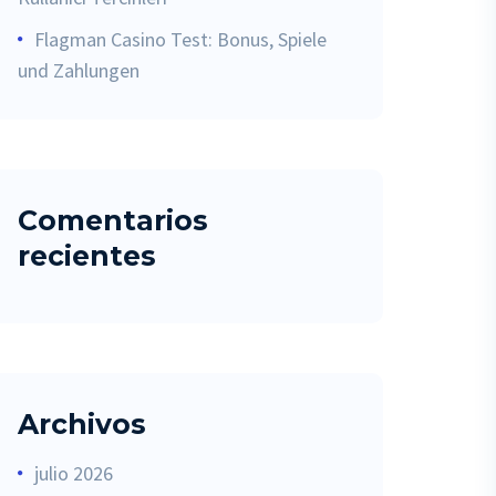
Flagman Casino Test: Bonus, Spiele
und Zahlungen
Comentarios
recientes
Archivos
julio 2026