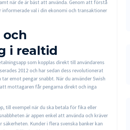
samt när de är bäst att använda. Genom att förstå
informerade val i din ekonomi och transaktioner
 och
 i realtid
talningsapp som kopplas direkt till användarens
serades 2012 och har sedan dess revolutionerat
ch tar emot pengar snabbt. När du använder Swish
r att mottagaren får pengarna direkt och inga
, till exempel när du ska betala för fika eller
 snabbheten är appen enkel att använda och kräver
kar säkerheten. Kunder i flera svenska banker kan