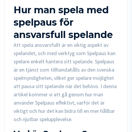
Hur man spela med
spelpaus för
ansvarsfull spelande
Att spela ansvarsfullt är en viktig aspekt av
spelandet, och med verktyg som Spelpaus kan
spelare enkelt hantera sitt spelande. Spelpaus
är en tjänst som tillhandahålls av den svenska
spelmyndigheten, vilket ger spelare möjlighet
att pausa sitt spelande när det behövs. I denna
artikel kommer vi att gå genom hur man
använder Spelpaus effektivt, varför det är
viktigt och hur det kan bidra till en mer hållbar
och njutbar spelupplevelse.