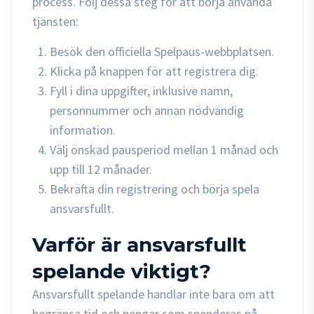
process. Följ dessa steg för att börja använda
tjänsten:
Besök den officiella Spelpaus-webbplatsen.
Klicka på knappen för att registrera dig.
Fyll i dina uppgifter, inklusive namn,
personnummer och annan nödvändig
information.
Välj önskad pausperiod mellan 1 månad och
upp till 12 månader.
Bekräfta din registrering och börja spela
ansvarsfullt.
Varför är ansvarsfullt
spelande viktigt?
Ansvarsfullt spelande handlar inte bara om att
begränsa tid och pengar som spenderas på