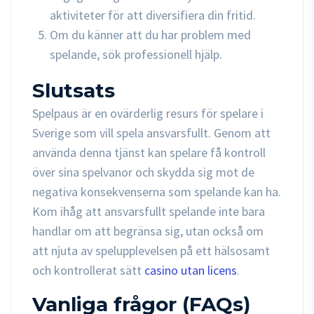
aktiviteter för att diversifiera din fritid.
Om du känner att du har problem med
spelande, sök professionell hjälp.
Slutsats
Spelpaus är en ovärderlig resurs för spelare i
Sverige som vill spela ansvarsfullt. Genom att
använda denna tjänst kan spelare få kontroll
över sina spelvanor och skydda sig mot de
negativa konsekvenserna som spelande kan ha.
Kom ihåg att ansvarsfullt spelande inte bara
handlar om att begränsa sig, utan också om
att njuta av spelupplevelsen på ett hälsosamt
och kontrollerat sätt
casino utan licens
.
Vanliga frågor (FAQs)