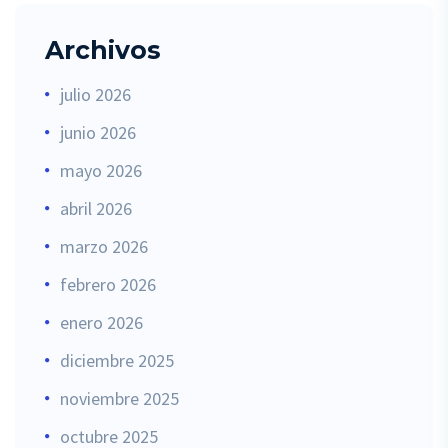
Archivos
julio 2026
junio 2026
mayo 2026
abril 2026
marzo 2026
febrero 2026
enero 2026
diciembre 2025
noviembre 2025
octubre 2025