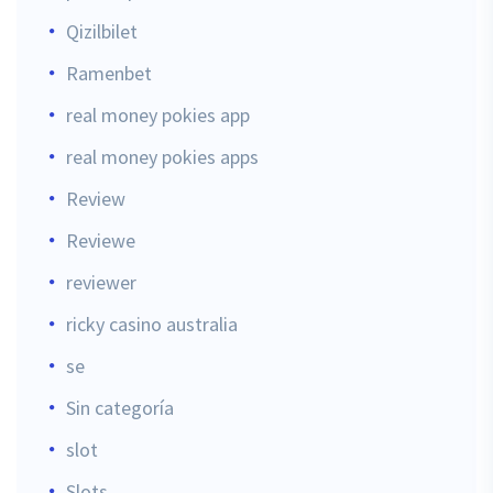
Qizilbilet
Ramenbet
real money pokies app
real money pokies apps
Review
Reviewe
reviewer
ricky casino australia
se
Sin categoría
slot
Slots