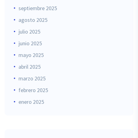
septiembre 2025
agosto 2025
julio 2025
junio 2025
mayo 2025
abril 2025
marzo 2025
febrero 2025
enero 2025