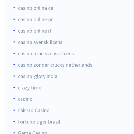
casino onlina ca
casino online ar
casinò online it
casino svensk licens
casino utan svensk licens
casino zonder crucks netherlands
casino-glory india
crazy time
csdino
Fair Go Casino
fortune tiger brazil
Gama Casino