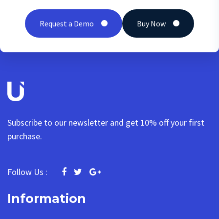
Request a Demo
Buy Now
Subscribe to our newsletter and get 10% off your first
purchase.
Follow Us :
Information