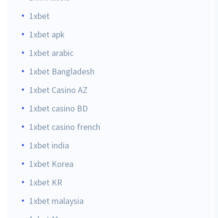
1xbet
1xbet apk
1xbet arabic
1xbet Bangladesh
1xbet Casino AZ
1xbet casino BD
1xbet casino french
1xbet india
1xbet Korea
1xbet KR
1xbet malaysia