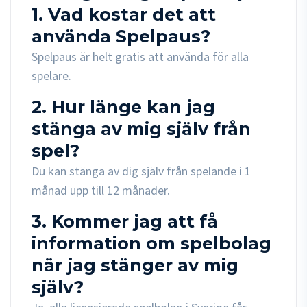
1. Vad kostar det att
använda Spelpaus?
Spelpaus är helt gratis att använda för alla
spelare.
2. Hur länge kan jag
stänga av mig själv från
spel?
Du kan stänga av dig själv från spelande i 1
månad upp till 12 månader.
3. Kommer jag att få
information om spelbolag
när jag stänger av mig
själv?