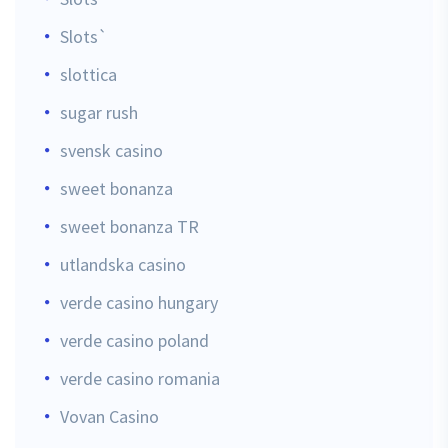
Slots`
slottica
sugar rush
svensk casino
sweet bonanza
sweet bonanza TR
utlandska casino
verde casino hungary
verde casino poland
verde casino romania
Vovan Casino