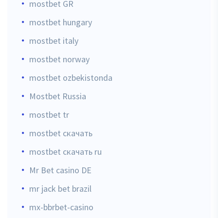
mostbet GR
mostbet hungary
mostbet italy
mostbet norway
mostbet ozbekistonda
Mostbet Russia
mostbet tr
mostbet скачать
mostbet скачать ru
Mr Bet casino DE
mr jack bet brazil
mx-bbrbet-casino