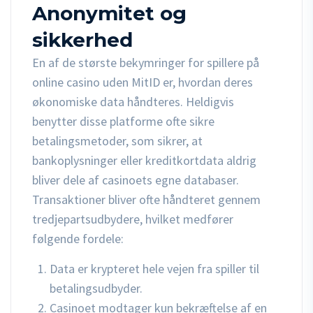
Anonymitet og
sikkerhed
En af de største bekymringer for spillere på
online casino uden MitID er, hvordan deres
økonomiske data håndteres. Heldigvis
benytter disse platforme ofte sikre
betalingsmetoder, som sikrer, at
bankoplysninger eller kreditkortdata aldrig
bliver dele af casinoets egne databaser.
Transaktioner bliver ofte håndteret gennem
tredjepartsudbydere, hvilket medfører
følgende fordele:
Data er krypteret hele vejen fra spiller til
betalingsudbyder.
Casinoet modtager kun bekræftelse af en