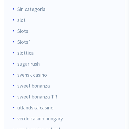
Sin categoría
slot
Slots
Slots`
slottica
sugar rush
svensk casino
sweet bonanza
sweet bonanza TR
utlandska casino
verde casino hungary