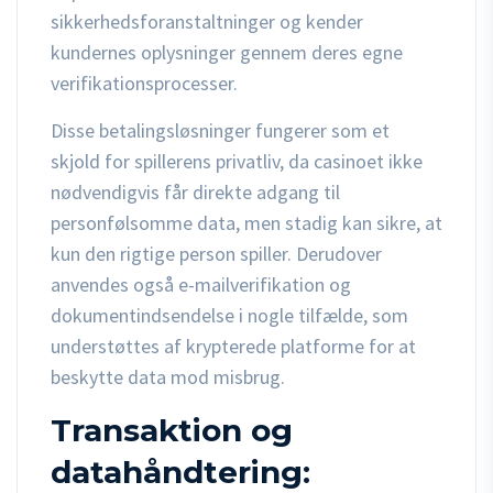
sikkerhedsforanstaltninger og kender
kundernes oplysninger gennem deres egne
verifikationsprocesser.
Disse betalingsløsninger fungerer som et
skjold for spillerens privatliv, da casinoet ikke
nødvendigvis får direkte adgang til
personfølsomme data, men stadig kan sikre, at
kun den rigtige person spiller. Derudover
anvendes også e-mailverifikation og
dokumentindsendelse i nogle tilfælde, som
understøttes af krypterede platforme for at
beskytte data mod misbrug.
Transaktion og
datahåndtering: