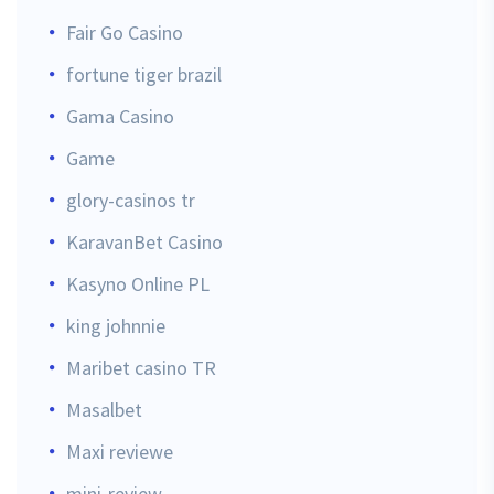
Fair Go Casino
fortune tiger brazil
Gama Casino
Game
glory-casinos tr
KaravanBet Casino
Kasyno Online PL
king johnnie
Maribet casino TR
Masalbet
Maxi reviewe
mini-review