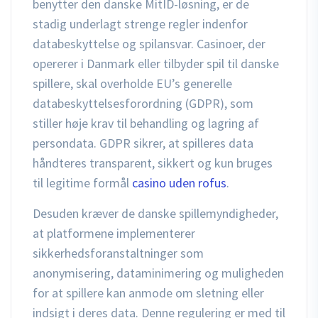
benytter den danske MitID-løsning, er de
stadig underlagt strenge regler indenfor
databeskyttelse og spilansvar. Casinoer, der
opererer i Danmark eller tilbyder spil til danske
spillere, skal overholde EU’s generelle
databeskyttelsesforordning (GDPR), som
stiller høje krav til behandling og lagring af
persondata. GDPR sikrer, at spilleres data
håndteres transparent, sikkert og kun bruges
til legitime formål
casino uden rofus
.
Desuden kræver de danske spillemyndigheder,
at platformene implementerer
sikkerhedsforanstaltninger som
anonymisering, dataminimering og muligheden
for at spillere kan anmode om sletning eller
indsigt i deres data. Denne regulering er med til