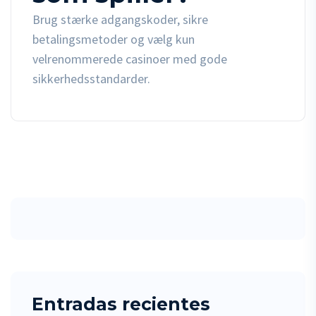
Brug stærke adgangskoder, sikre
betalingsmetoder og vælg kun
velrenommerede casinoer med gode
sikkerhedsstandarder.
Entradas recientes