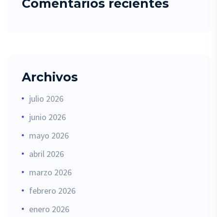
Comentarios recientes
Archivos
julio 2026
junio 2026
mayo 2026
abril 2026
marzo 2026
febrero 2026
enero 2026