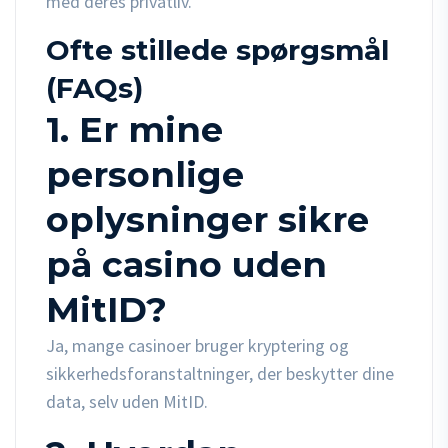
med deres privatliv.
Ofte stillede spørgsmål
(FAQs)
1. Er mine
personlige
oplysninger sikre
på casino uden
MitID?
Ja, mange casinoer bruger kryptering og
sikkerhedsforanstaltninger, der beskytter dine
data, selv uden MitID.