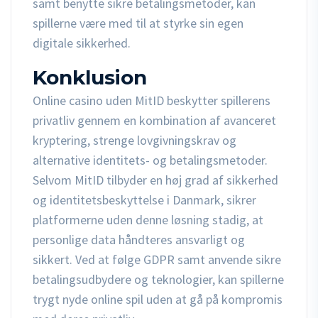
samt benytte sikre betalingsmetoder, kan
spillerne være med til at styrke sin egen
digitale sikkerhed.
Konklusion
Online casino uden MitID beskytter spillerens
privatliv gennem en kombination af avanceret
kryptering, strenge lovgivningskrav og
alternative identitets- og betalingsmetoder.
Selvom MitID tilbyder en høj grad af sikkerhed
og identitetsbeskyttelse i Danmark, sikrer
platformerne uden denne løsning stadig, at
personlige data håndteres ansvarligt og
sikkert. Ved at følge GDPR samt anvende sikre
betalingsudbydere og teknologier, kan spillerne
trygt nyde online spil uden at gå på kompromis