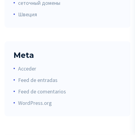
сеточный домены
Швеция
Meta
Acceder
Feed de entradas
Feed de comentarios
WordPress.org