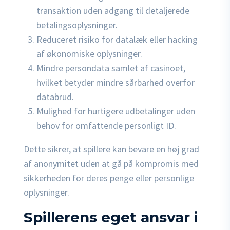
transaktion uden adgang til detaljerede
betalingsoplysninger.
Reduceret risiko for datalæk eller hacking
af økonomiske oplysninger.
Mindre persondata samlet af casinoet,
hvilket betyder mindre sårbarhed overfor
databrud.
Mulighed for hurtigere udbetalinger uden
behov for omfattende personligt ID.
Dette sikrer, at spillere kan bevare en høj grad
af anonymitet uden at gå på kompromis med
sikkerheden for deres penge eller personlige
oplysninger.
Spillerens eget ansvar i