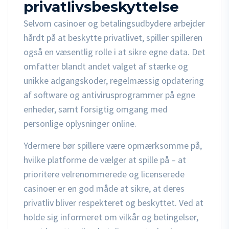
privatlivsbeskyttelse
Selvom casinoer og betalingsudbydere arbejder
hårdt på at beskytte privatlivet, spiller spilleren
også en væsentlig rolle i at sikre egne data. Det
omfatter blandt andet valget af stærke og
unikke adgangskoder, regelmæssig opdatering
af software og antivirusprogrammer på egne
enheder, samt forsigtig omgang med
personlige oplysninger online.
Ydermere bør spillere være opmærksomme på,
hvilke platforme de vælger at spille på – at
prioritere velrenommerede og licenserede
casinoer er en god måde at sikre, at deres
privatliv bliver respekteret og beskyttet. Ved at
holde sig informeret om vilkår og betingelser,