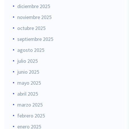
diciembre 2025
noviembre 2025
octubre 2025
septiembre 2025
agosto 2025
julio 2025
junio 2025
mayo 2025
abril 2025
marzo 2025
febrero 2025
enero 2025