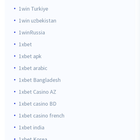
1win Turkiye
1win uzbekistan
1winRussia
1xbet
1xbet apk
1xbet arabic
1xbet Bangladesh
1xbet Casino AZ
1xbet casino BD
1xbet casino french
1xbet india
1xbet Korea