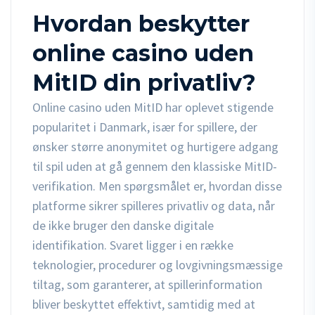
Hvordan beskytter
online casino uden
MitID din privatliv?
Online casino uden MitID har oplevet stigende
popularitet i Danmark, især for spillere, der
ønsker større anonymitet og hurtigere adgang
til spil uden at gå gennem den klassiske MitID-
verifikation. Men spørgsmålet er, hvordan disse
platforme sikrer spilleres privatliv og data, når
de ikke bruger den danske digitale
identifikation. Svaret ligger i en række
teknologier, procedurer og lovgivningsmæssige
tiltag, som garanterer, at spillerinformation
bliver beskyttet effektivt, samtidig med at