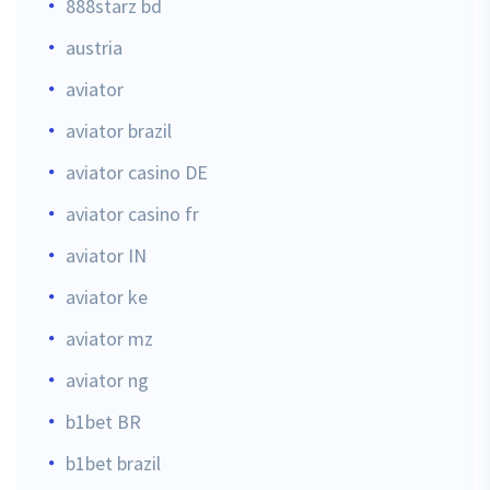
888starz bd
austria
aviator
aviator brazil
aviator casino DE
aviator casino fr
aviator IN
aviator ke
aviator mz
aviator ng
b1bet BR
b1bet brazil