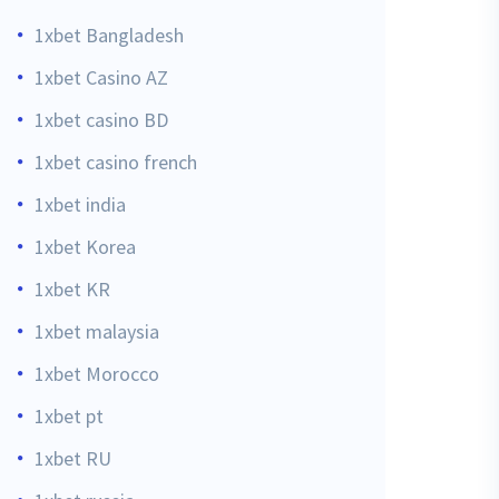
1xbet Bangladesh
1xbet Casino AZ
1xbet casino BD
1xbet casino french
1xbet india
1xbet Korea
1xbet KR
1xbet malaysia
1xbet Morocco
1xbet pt
1xbet RU