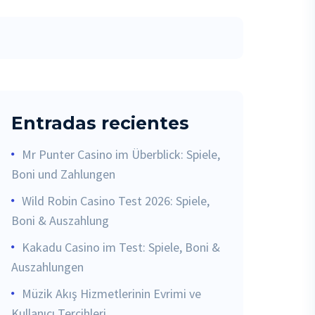
Entradas recientes
Mr Punter Casino im Überblick: Spiele,
Boni und Zahlungen
Wild Robin Casino Test 2026: Spiele,
Boni & Auszahlung
Kakadu Casino im Test: Spiele, Boni &
Auszahlungen
Müzik Akış Hizmetlerinin Evrimi ve
Kullanıcı Tercihleri