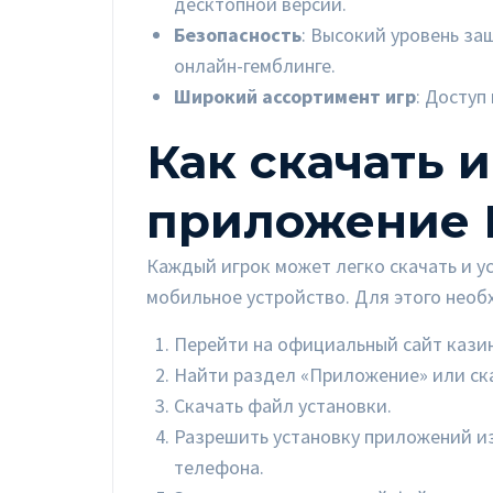
десктопной версии.
Безопасность
: Высокий уровень за
онлайн-гемблинге.
Широкий ассортимент игр
: Доступ
Как скачать 
приложение 
Каждый игрок может легко скачать и у
мобильное устройство. Для этого нео
Перейти на официальный сайт кази
Найти раздел «Приложение» или ск
Скачать файл установки.
Разрешить установку приложений из
телефона.