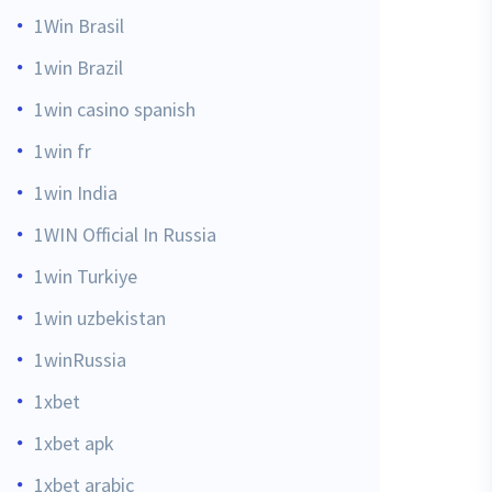
1Win Brasil
1win Brazil
1win casino spanish
1win fr
1win India
1WIN Official In Russia
1win Turkiye
1win uzbekistan
1winRussia
1xbet
1xbet apk
1xbet arabic