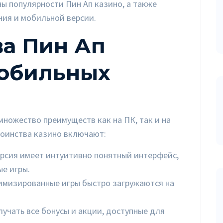
ы популярности Пин Ап казино, а также
ия и мобильной версии.
а Пин Ап
мобильных
множество преимуществ как на ПК, так и на
тоинства казино включают:
ерсия имеет интуитивно понятный интерфейс,
ые игры.
тимизированные игры быстро загружаются на
лучать все бонусы и акции, доступные для