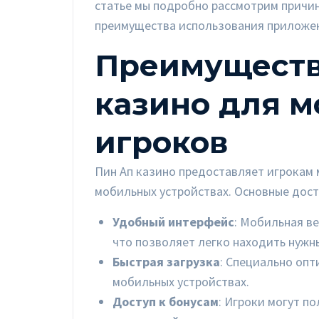
статье мы подробно рассмотрим причин
преимущества использования приложен
Преимуществ
казино для 
игроков
Пин Ап казино предоставляет игрокам 
мобильных устройствах. Основные дос
Удобный интерфейс
: Мобильная в
что позволяет легко находить нужн
Быстрая загрузка
: Специально оп
мобильных устройствах.
Доступ к бонусам
: Игроки могут по