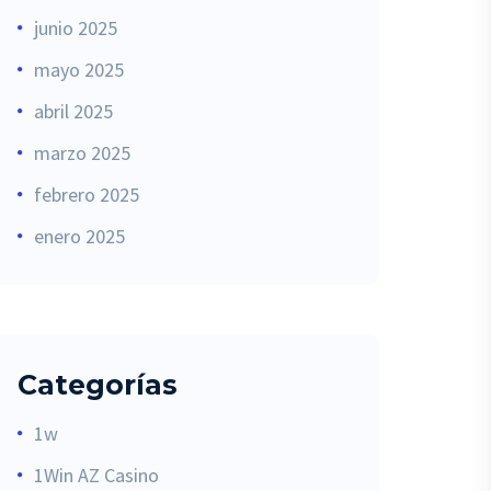
junio 2025
mayo 2025
abril 2025
marzo 2025
febrero 2025
enero 2025
Categorías
1w
1Win AZ Casino