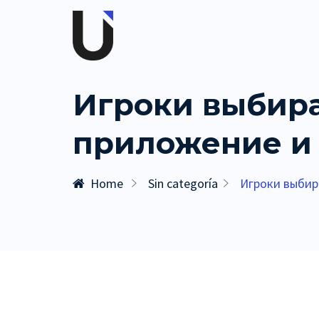
Игроки выбира
приложение и
Home
Sin categoría
Игроки выбир