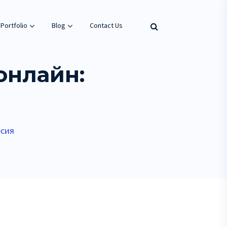
Portfolio
Blog
Contact Us
онлайн:
рсия