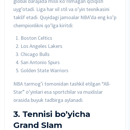
global darajada misli ko’rilmagan qiziqish
uyg’otadi. Liga har xil stil va o’yin texnikasini
taklif etadi. Quyidagi jamoalar NBA’da eng ko’p
chempionlikni qo’lga kiritdi:
Boston Celtics
Los Angeles Lakers
Chicago Bulls
San Antonio Spurs
Golden State Warriors
NBA tarmog’i tomonidan tashkil etilgan “All-
Star” o’yinlari esa sportchilar va muxlislar
orasida buyuk tadbirga aylanadi.
3. Tennisi bo’yicha
Grand Slam