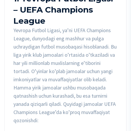
– UEFA Champions
League
Yevropa Futbol Ligasi, ya’ni UEFA Champions
League, dunyodagi eng mashhur va pulga
uchraydigan futbol musobaqasi hisoblanadi. Bu
liga yirik klub jamoalari o’rtasida o’tkaziladi va
har yili millionlab muxlislarning e’tiborini
tortadi. O’yinlar ko’plab jamoalar uchun yangi
imkoniyatlar va muvaffaqiyatlar olib keladi.
Hamma yirik jamoalar ushbu musobaqada
qatnashish uchun kurashadi, bu esa turnirni
yanada qiziqarli qiladi. Quyidagi jamoalar UEFA
Champions League’da ko’proq muvaffaqiyat
qozonishdi: