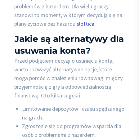
problemów z hazardem. Dla wielu graczy
stanowi to moment, w którym decydują się na
plany życiowe bez hazardu
slottica
.
Jakie są alternatywy dla
usuwania konta?
Przed podjęciem decyzji o usunięciu konta,
warto rozważyć alternatywne opcje, które
mogą pomóc w znalezieniu równowagi między
przyjemnością z gry a odpowiedzialnością
finansową. Oto kilka sugestii:
Limitowanie depozytów i czasu spędzanego
na grach.
Zgłoszenie się do programów wsparcia dla
osób z problemami z hazardem.