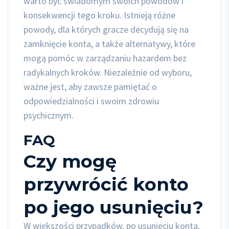
warto być świadomym swoich powodów i
konsekwencji tego kroku. Istnieją różne
powody, dla których gracze decydują się na
zamknięcie konta, a także alternatywy, które
mogą pomóc w zarządzaniu hazardem bez
radykalnych kroków. Niezależnie od wyboru,
ważne jest, aby zawsze pamiętać o
odpowiedzialności i swoim zdrowiu
psychicznym.
FAQ
Czy mogę
przywrócić konto
po jego usunięciu?
W większości przypadków, po usunięciu konta,