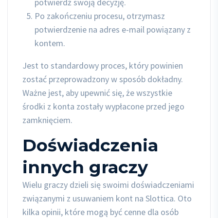
potwierdź swoją decyzję.
Po zakończeniu procesu, otrzymasz
potwierdzenie na adres e-mail powiązany z
kontem.
Jest to standardowy proces, który powinien
zostać przeprowadzony w sposób dokładny.
Ważne jest, aby upewnić się, że wszystkie
środki z konta zostały wypłacone przed jego
zamknięciem.
Doświadczenia
innych graczy
Wielu graczy dzieli się swoimi doświadczeniami
związanymi z usuwaniem kont na Slottica. Oto
kilka opinii, które mogą być cenne dla osób