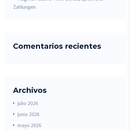
Zahlungen
Comentarios recientes
Archivos
julio 2026
junio 2026
mayo 2026