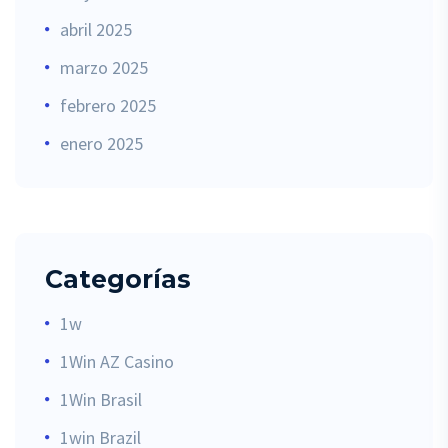
abril 2025
marzo 2025
febrero 2025
enero 2025
Categorías
1w
1Win AZ Casino
1Win Brasil
1win Brazil