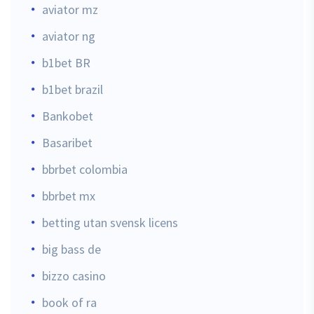
aviator mz
aviator ng
b1bet BR
b1bet brazil
Bankobet
Basaribet
bbrbet colombia
bbrbet mx
betting utan svensk licens
big bass de
bizzo casino
book of ra