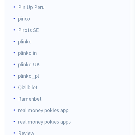
Pin Up Peru
pinco
Pirots SE
plinko
plinko in
plinko UK
plinko_pl
Qizilbilet
Ramenbet
real money pokies app
real money pokies apps
Review