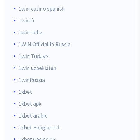
1win casino spanish
1win fr
1win India
1WIN Official In Russia
1win Turkiye
1win uzbekistan
1winRussia
1xbet
1xbet apk
1xbet arabic
1xbet Bangladesh
1xbet Casino AZ