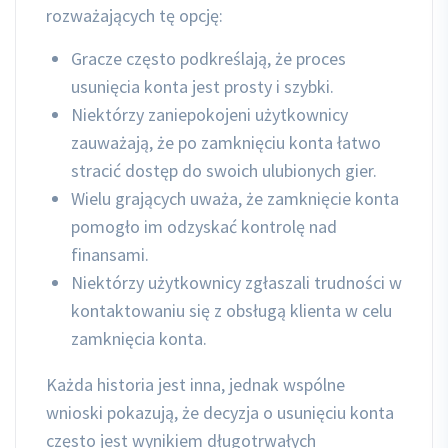
rozważających tę opcję:
Gracze często podkreślają, że proces
usunięcia konta jest prosty i szybki.
Niektórzy zaniepokojeni użytkownicy
zauważają, że po zamknięciu konta łatwo
stracić dostęp do swoich ulubionych gier.
Wielu grających uważa, że zamknięcie konta
pomogło im odzyskać kontrolę nad
finansami.
Niektórzy użytkownicy zgłaszali trudności w
kontaktowaniu się z obsługą klienta w celu
zamknięcia konta.
Każda historia jest inna, jednak wspólne
wnioski pokazują, że decyzja o usunięciu konta
często jest wynikiem długotrwałych