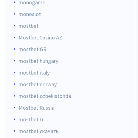
monogame
monoslot
mostbet
Mostbet Casino AZ
mostbet GR
mostbet hungary
mostbet italy
mostbet norway
mostbet ozbekistonda
Mostbet Russia
mostbet tr
mostbet скачать