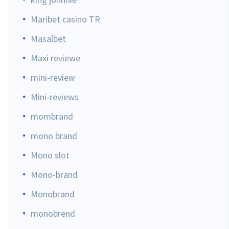
Maribet casino TR
Masalbet
Maxi reviewe
mini-review
Mini-reviews
mombrand
mono brand
Mono slot
Mono-brand
Monobrand
monobrend