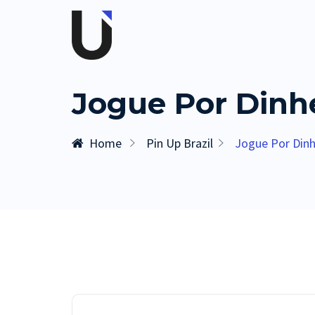
Jogue Por Dinh
Home
Pin Up Brazil
Jogue Por Dinh