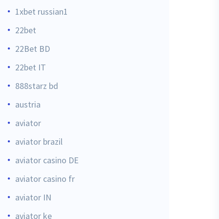
1xbet russian1
22bet
22Bet BD
22bet IT
888starz bd
austria
aviator
aviator brazil
aviator casino DE
aviator casino fr
aviator IN
aviator ke