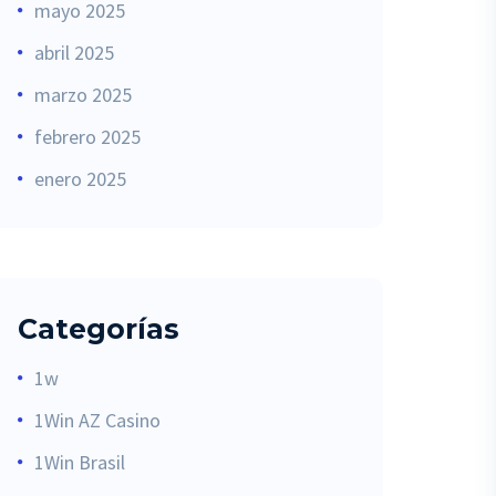
mayo 2025
abril 2025
marzo 2025
febrero 2025
enero 2025
Categorías
1w
1Win AZ Casino
1Win Brasil